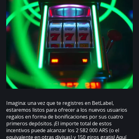
Imagina: una vez que te registres en BetLabel,
estaremos listos para ofrecer a los nuevos usuarios
regalos en forma de bonificaciones por sus cuatro
primeros depósitos. ¡El importe total de estos
incentivos puede alcanzar los 2 582 000 ARS (o el
equivalente en otras divisas) y 150 giros gratis! Aquí