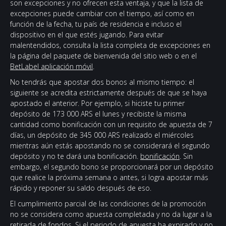
son excepciones y no ofrecen esta ventaja, y que la lista de
excepciones puede cambiar con el tiempo, así como en
función de la fecha, tu país de residencia e incluso el
dispositivo en el que estés jugando. Para evitar
malentendidos, consulta la lista completa de excepciones en
la página del paquete de bienvenida del sitio web o en el
BetLabel aplicación móvil
.
No tendrás que apostar dos bonos al mismo tiempo: el
siguiente se acredita estrictamente después de que se haya
apostado el anterior. Por ejemplo, si hiciste tu primer
depósito de 173 000 ARS el lunes y recibiste la misma
cantidad como bonificación con un requisito de apuesta de 7
días, un depósito de 345 000 ARS realizado el miércoles
mientras aún estás apostando no se considerará el segundo
depósito y no te dará una bonificación.
bonificación
. Sin
embargo, el segundo bono se proporcionará por un depósito
que realice la próxima semana o antes, si logra apostar más
rápido y reponer su saldo después de eso.
El cumplimiento parcial de las condiciones de la promoción
no se considera como apuesta completada y no da lugar a la
retirada de fondos. Si el periodo de apuesta ha expirado y no