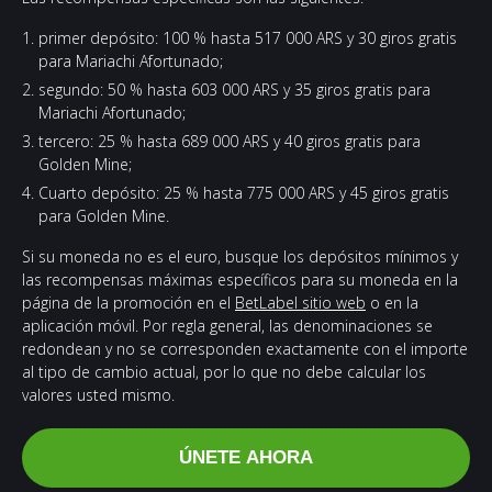
primer depósito: 100 % hasta 517 000 ARS y 30 giros gratis
para Mariachi Afortunado;
segundo: 50 % hasta 603 000 ARS y 35 giros gratis para
Mariachi Afortunado;
tercero: 25 % hasta 689 000 ARS y 40 giros gratis para
Golden Mine;
Cuarto depósito: 25 % hasta 775 000 ARS y 45 giros gratis
para Golden Mine.
Si su moneda no es el euro, busque los depósitos mínimos y
las recompensas máximas específicos para su moneda en la
página de la promoción en el
BetLabel sitio web
o en la
aplicación móvil. Por regla general, las denominaciones se
redondean y no se corresponden exactamente con el importe
al tipo de cambio actual, por lo que no debe calcular los
valores usted mismo.
ÚNETE AHORA