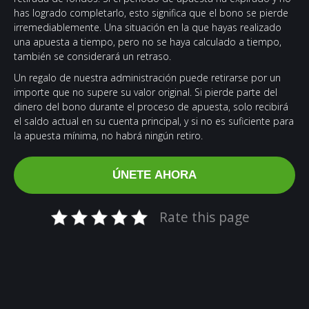
has logrado completarlo, esto significa que el bono se pierde
irremediablemente. Una situación en la que hayas realizado
una apuesta a tiempo, pero no se haya calculado a tiempo,
también se considerará un retraso.
Un regalo de nuestra administración puede retirarse por un
importe que no supere su valor original. Si pierde parte del
dinero del bono durante el proceso de apuesta, solo recibirá
el saldo actual en su cuenta principal, y si no es suficiente para
la apuesta mínima, no habrá ningún retiro.
ÚNETE AHORA
Rate this page