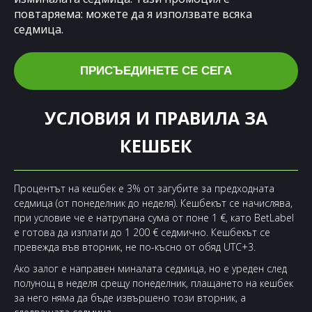
повтаряема: можете да я използвате всяка
седмица.
ПРИСЪЕДИНЕТЕ СЕ СЕГА
УСЛОВИЯ И ПРАВИЛА ЗА
КЕШБЕК
Процентът на кешбек е 3% от загубите за предходната
седмица (от понеделник до неделя). Кешбекът се начислява,
при условие че е натрупана сума от поне 1 €, като BetLabel
е готова да изплати до 1 200 € седмично. Кешбекът се
превежда във вторник, не по-късно от обяд UTC+3.
Ако залог е направен миналата седмица, но е уреден след
полунощ в неделя срещу понеделник, плащането на кешбек
за него няма да бъде извършено този вторник, а