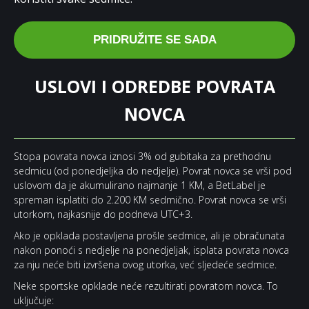
PRIDRUŽITE SE SADA
USLOVI I ODREDBE POVRATA
NOVCA
Stopa povrata novca iznosi 3% od gubitaka za prethodnu
sedmicu (od ponedjeljka do nedjelje). Povrat novca se vrši pod
uslovom da je akumulirano najmanje 1 KM, a BetLabel je
spreman isplatiti do 2.200 KM sedmično. Povrat novca se vrši
utorkom, najkasnije do podneva UTC+3.
Ako je opklada postavljena prošle sedmice, ali je obračunata
nakon ponoći s nedjelje na ponedjeljak, isplata povrata novca
za nju neće biti izvršena ovog utorka, već sljedeće sedmice.
Neke sportske opklade neće rezultirati povratom novca. To
uključuje: