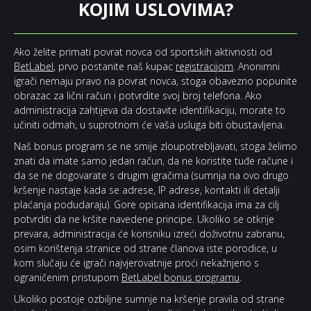
KOJIM USLOVIMA?
Ako želite primati povrat novca od sportskih aktivnosti od
BetLabel
, prvo postanite naš kupac
registracijom
. Anonimni
igrači nemaju pravo na povrat novca, stoga obavezno popunite
obrazac za lični račun i potvrdite svoj broj telefona. Ako
administracija zahtijeva da dostavite identifikaciju, morate to
učiniti odmah, u suprotnom će vaša usluga biti obustavljena.
Naš bonus program se ne smije zloupotrebljavati, stoga želimo
znati da imate samo jedan račun, da ne koristite tuđe račune i
da se ne dogovarate s drugim igračima (sumnja na ovo drugo
kršenje nastaje kada se adrese, IP adrese, kontakti ili detalji
plaćanja podudaraju). Gore opisana identifikacija ima za cilj
potvrditi da ne kršite navedene principe. Ukoliko se otkrije
prevara, administracija će korisniku izreći doživotnu zabranu,
osim korištenja stranice od strane članova iste porodice, u
kom slučaju će igrači najvjerovatnije proći nekažnjeno s
ograničenim pristupom
BetLabel bonus programu
.
Ukoliko postoje ozbiljne sumnje na kršenje pravila od strane