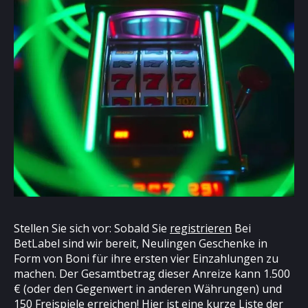
Stellen Sie sich vor: Sobald Sie
registrieren
Bei
BetLabel sind wir bereit, Neulingen Geschenke in
Form von Boni für ihre ersten vier Einzahlungen zu
machen. Der Gesamtbetrag dieser Anreize kann 1.500
€ (oder den Gegenwert in anderen Währungen) und
150 Freispiele erreichen! Hier ist eine kurze Liste der