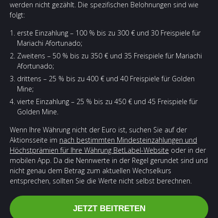
werden nicht gezählt. Die spezifischen Belohnungen sind wie
folgt:
erste Einzahlung – 100 % bis zu 300 € und 30 Freispiele für
Mariachi Afortunado;
Zweitens – 50 % bis zu 350 € und 35 Freispiele für Mariachi
Afortunado;
drittens – 25 % bis zu 400 € und 40 Freispiele für Golden
Mine;
vierte Einzahlung – 25 % bis zu 450 € und 45 Freispiele für
Golden Mine.
Wenn Ihre Währung nicht der Euro ist, suchen Sie auf der
Aktionsseite im
nach bestimmten Mindesteinzahlungen und
Höchstprämien für Ihre Währung BetLabel-Website
oder in der
mobilen App. Da die Nennwerte in der Regel gerundet sind und
nicht genau dem Betrag zum aktuellen Wechselkurs
entsprechen, sollten Sie die Werte nicht selbst berechnen.
JETZT BEITRETEN