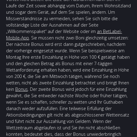
Laufe der Zeit sowie abhängig vom Datum, Ihrem Wohnsitzland
und sogar dem Gerät, auf dem Sie spielen, ändern. Um
Missverständnisse zu vermeiden, sehen Sie sich bitte die
vollständige Liste der Ausnahmen auf der Seite
„Willkommenspaket“ auf der Website oder im
an BetLabel-
Mobile-App
. Sie müssen nicht zwei Boni gleichzeitig umsetzen:
Der nächste Bonus wird erst dann gutgeschrieben, nachdem
der vorherige eingesetzt wurde. Wenn Sie beispielsweise am
Montag Ihre erste Einzahlung in Höhe von 100 € getätigt haben
und den gleichen Betrag als Bonus mit einer 7-tägigen
Wettanforderung erhalten haben, wird eine Einzahlung in Höhe
von 200 €, die Sie am Mittwoch tätigen, während Sie noch
wetten, nicht als zweite Einzahlung betrachtet und bringt Ihnen
kein
Bonus
. Der zweite Bonus wird jedoch für eine Einzahlung
gewährt, die Sie entweder nächste Woche oder früher tätigen,
wenn Sie es schaffen, schneller zu wetten und Ihr Guthaben
danach wieder aufzufüllen. Eine teilweise Erfüllung der
Aktionsbedingungen gilt nicht als abgeschlossener Wetteinsatz
und führt nicht zur Auszahlung von Geldern. Wenn der
Wettzeitraum abgelaufen ist und Sie ihn nicht abschließen
konnten, bedeutet dies, dass der Bonus unwiederbringlich