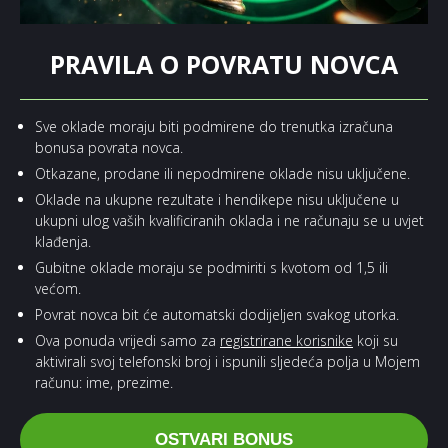
PRAVILA O POVRATU NOVCA
Sve oklade moraju biti podmirene do trenutka izračuna
bonusa povrata novca.
Otkazane, prodane ili nepodmirene oklade nisu uključene.
Oklade na ukupne rezultate i hendikepe nisu uključene u
ukupni ulog vaših kvalificiranih oklada i ne računaju se u uvjet
klađenja.
Gubitne oklade moraju se podmiriti s kvotom od 1,5 ili
većom.
Povrat novca bit će automatski dodijeljen svakog utorka.
Ova ponuda vrijedi samo za
registrirane korisnike
koji su
aktivirali svoj telefonski broj i ispunili sljedeća polja u Mojem
računu: ime, prezime.
OSTVARI BONUS