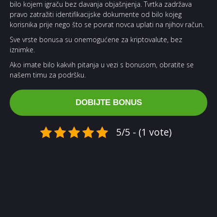
bilo kojem igraču bez davanja objašnjenja. Tvrtka zadržava
pravo zatražiti identifikacijske dokumente od bilo kojeg
korisnika prije nego što se povrat novca uplati na njihov račun.
Sve vrste bonusa su onemogućene za kriptovalute, bez
iznimke.
Ako imate bilo kakvih pitanja u vezi s bonusom, obratite se
našem timu za podršku.
DOBIJTE BONUS
5/5 - (1 vote)