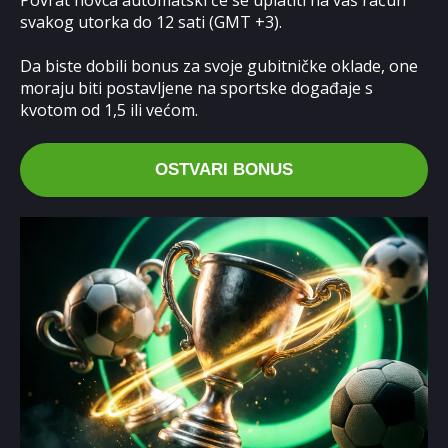
Povrat novca automatski će se uplatiti na vaš račun
svakog utorka do 12 sati (GMT +3).
Da biste dobili bonus za svoje gubitničke oklade, one
moraju biti postavljene na sportske događaje s
kvotom od 1,5 ili većom.
OSTVARI BONUS