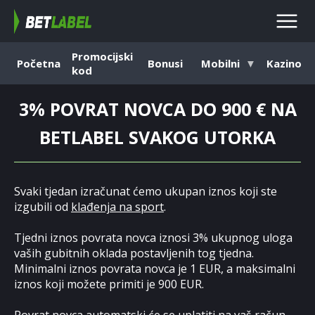
Promocijski
Početna
Bonusi
Mobilni
Kazino
kod
3% POVRAT NOVCA DO 900 € NA
BETLABEL SVAKOG UTORKA
Svaki tjedan izračunat ćemo ukupan iznos koji ste
izgubili od
klađenja na sport
.
Tjedni iznos povrata novca iznosi 3% ukupnog uloga
vaših gubitnih oklada postavljenih tog tjedna.
Minimalni iznos povrata novca je 1 EUR, a maksimalni
iznos koji možete primiti je 900 EUR.