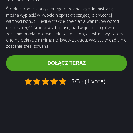
Środki z bonusu przyznanego przez naszą administrację
można wypłacić w kwocie nieprzekraczającej pierwotnej
wartości bonusu. Jeśli w trakcie spełniania warunków obrotu
utracisz część środków z bonusu, na Twoje konto główne
zostanie przelane jedynie aktualne saldo, a jeśli nie wystarczy
ono na pokrycie minimalnej kwoty zakładu, wypłata w ogóle nie
zostanie zrealizowana.
DOŁĄCZ TERAZ
5/5 - (1 vote)