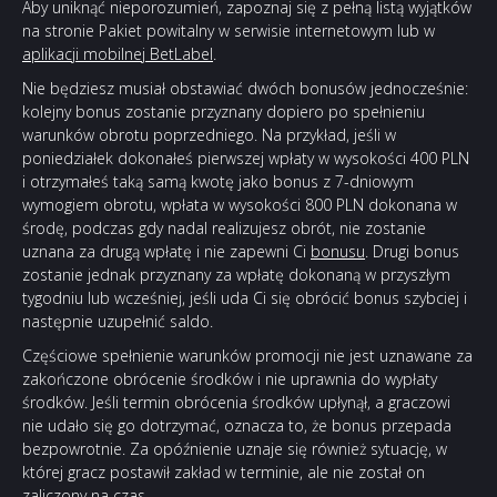
Aby uniknąć nieporozumień, zapoznaj się z pełną listą wyjątków
na stronie Pakiet powitalny w serwisie internetowym lub w
aplikacji mobilnej BetLabel
.
Nie będziesz musiał obstawiać dwóch bonusów jednocześnie:
kolejny bonus zostanie przyznany dopiero po spełnieniu
warunków obrotu poprzedniego. Na przykład, jeśli w
poniedziałek dokonałeś pierwszej wpłaty w wysokości 400 PLN
i otrzymałeś taką samą kwotę jako bonus z 7-dniowym
wymogiem obrotu, wpłata w wysokości 800 PLN dokonana w
środę, podczas gdy nadal realizujesz obrót, nie zostanie
uznana za drugą wpłatę i nie zapewni Ci
bonusu
. Drugi bonus
zostanie jednak przyznany za wpłatę dokonaną w przyszłym
tygodniu lub wcześniej, jeśli uda Ci się obrócić bonus szybciej i
następnie uzupełnić saldo.
Częściowe spełnienie warunków promocji nie jest uznawane za
zakończone obrócenie środków i nie uprawnia do wypłaty
środków. Jeśli termin obrócenia środków upłynął, a graczowi
nie udało się go dotrzymać, oznacza to, że bonus przepada
bezpowrotnie. Za opóźnienie uznaje się również sytuację, w
której gracz postawił zakład w terminie, ale nie został on
zaliczony na czas.