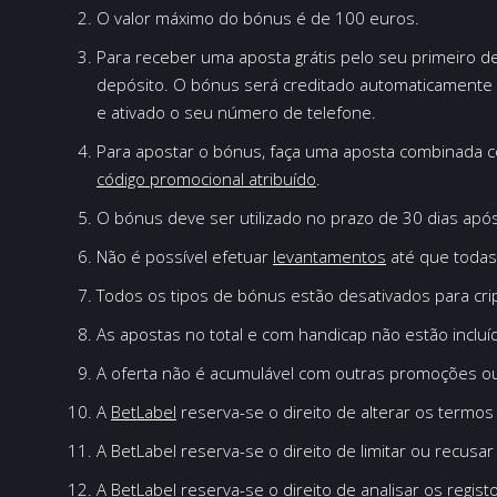
O valor máximo do bónus é de 100 euros.
Para receber uma aposta grátis pelo seu primeiro 
depósito. O bónus será creditado automaticamente 
e ativado o seu número de telefone.
Para apostar o bónus, faça uma aposta combinada 
código promocional atribuído
.
O bónus deve ser utilizado no prazo de 30 dias após
Não é possível efetuar
levantamentos
até que todas
Todos os tipos de bónus estão desativados para cr
As apostas no total e com handicap não estão incluíd
A oferta não é acumulável com outras promoções ou
A
BetLabel
reserva-se o direito de alterar os termos
A BetLabel reserva-se o direito de limitar ou recusa
A BetLabel reserva-se o direito de analisar os regist