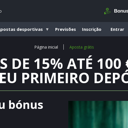
Bonu
o
postas desportivas
Previsões
Inscrição
Entrar
Página inicial
Aposta grátis
S DE 15% ATÉ 100 
EU PRIMEIRO DEP
u bónus