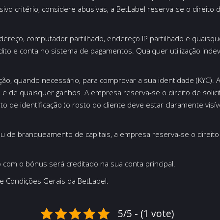
usivo critério, considere abusivas, a BetLabel reserva-se o direito 
ndereço, computador partilhado, endereço IP partilhado e quaisqu
dito e conta no sistema de pagamentos. Qualquer utilização inde
ação, quando necessário, para comprovar a sua identidade (KYC)
us e de quaisquer ganhos. A empresa reserva-se o direito de soli
 de identificação (o rosto do cliente deve estar claramente visív
ou de branqueamento de capitais, a empresa reserva-se o direito
com o bónus será creditado na sua conta principal.
 Condições Gerais da BetLabel.
5/5 - (1 vote)