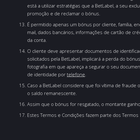
está a utilizar estratégias que a BetLabel, a seu excl
promoção e de reclamar o bónus.
É permitido apenas um bónus por cliente, família, e
mail, dados bancários, informações de cartão de cré
da conta.
O cliente deve apresentar documentos de identific
solicitados pela BetLabel, implicará a perda do bón
fotografia em que apareça a segurar o seu documento
de identidade por
telefone
.
Caso a BetLabel considere que foi vítima de fraude 
o saldo remanescente.
Assim que o bónus for resgatado, o montante ganho 
Estes Termos e Condições fazem parte dos Termos e