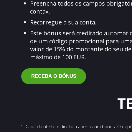
Preencha todos os campos obrigató
conta».
Recarregue a sua conta.
Este bónus será creditado automat
de um código promocional para uma
valor de 15% do montante do seu de
máximo de 100 EUR.
RECEBA O BÓNUS
T
Cada cliente tem direito a apenas um bónus. O dep