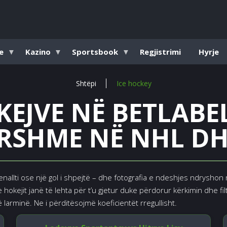
e
Kazino
Sportsbook
Regjistrimi
Hyrje
Shtëpi
Ice hockey
KEJVE NË BETLABEL
RSHME NË NHL DH
enallti ose një gol i shpejtë – dhe fotografia e ndeshjes ndrysho
kejit janë të lehta për t’u gjetur duke përdorur kërkimin dhe filtr
larminë. Ne i përditësojmë koeficientët rregullisht.