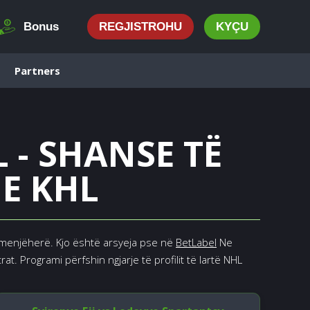
Bonus
REGJISTROHU
KYÇU
Partners
 - SHANSE TË
E KHL
n menjëherë. Kjo është arsyeja pse në
BetLabel
Ne
at. Programi përfshin ngjarje të profilit të lartë NHL