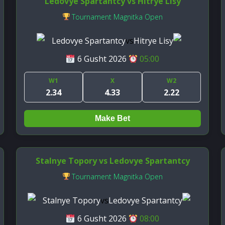
Ledovye Spartantcy vs Hitrye Lisy
Tournament Magnitka Open
Ledovye Spartantcy
vs
Hitrye Lisy
6 Gusht 2026
05:00
W1
X
W2
2.34
4.33
2.22
Make Bet
Stalnye Topory vs Ledovye Spartantcy
Tournament Magnitka Open
Stalnye Topory
vs
Ledovye Spartantcy
6 Gusht 2026
08:00