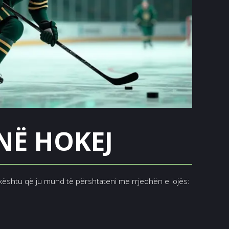
NË HOKEJ
 kështu që ju mund të përshtateni me rrjedhën e lojës: