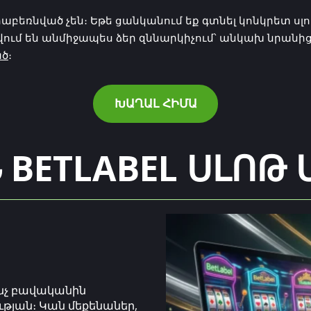
աբեռնված չեն։ Եթե ցանկանում եք գտնել կոնկրետ ս
վում են անմիջապես ձեր զննարկիչում՝ անկախ նրանից
ած
։
ԽԱՂԱԼ ՀԻՄԱ
 BETLABEL ՍԼՈԹ
ինչ բավականին
թյան։ Կան մեքենաներ,