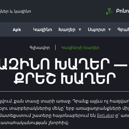
քներ և կազինո
Բոնո
ն
Apk
Կազինո
Խաղեր
Սպորտ
Գրա
Գլխավոր
Կազինոյի խաղեր
ԱԶԻՆՈ ԽԱՂԵՐ — 
ՐԵՇ ԽԱՂԵՐ
ալվում, քան տասը տարի առաջ։ Դրանք այլևս ոչ հազվա
ու տարբերակներից մեկը՝ երբ առաջադրանքների միջև
համատեքստում շատերը հայտնաբերում են
BetLabel
-ը՝ ա
պատահականության շնորհիվ։