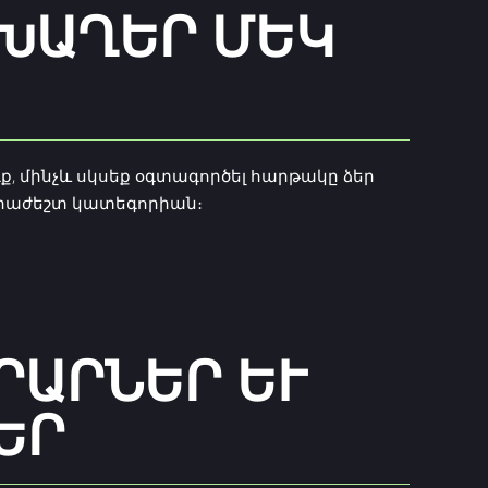
ԱՂԵՐ ՄԵԿ Լ
ւք, մինչև սկսեք օգտագործել հարթակը ձեր
նհրաժեշտ կատեգորիան։
ՐՆԵՐ ԵՒ Հ
Ր