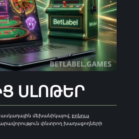
Ց ՍԼՈԹԵՐ
 կասկադային մեխանիկայով,
բոնուս
նարավորություն փնտրող խաղացողների