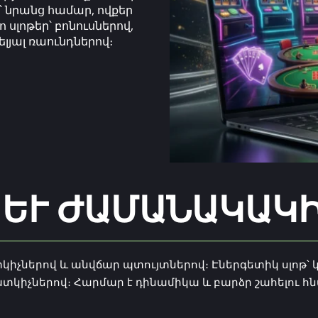
՝ նրանց համար, ովքեր
սլոթեր՝ բոնուսներով,
յալ ռաունդներով։
ԵՒ ԺԱՄԱՆԱԿԱԿԻ
կիչներով և անվճար պտույտներով։ Էներգետիկ սլոթ՝
չներով։ Հարմար է դինամիկա և բարձր շահելու հ