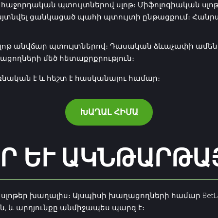
աջորդական պտույտներով սլոթ։ Միֆոլոգիական սլո
այտնվել ցանկացած պահի պտույտի ընթացքում։ Հանր
լոթ անվճար պտույտներով։ Դասական ձևաչափի ամենա
ացողների մեծ հետաքրքրություն։
ռնական է և հեշտ է հասկանալու համար։
ԽԱՂԱԼ ՀԻՄԱ
Ր ԵՒ ԱԿՆԹԱՐԹԱՅ
 սլոթեր խաղալիս։ Այսպիսի խաղացողների համար BetL
ն, և արդյունքը անմիջապես պարզ է։