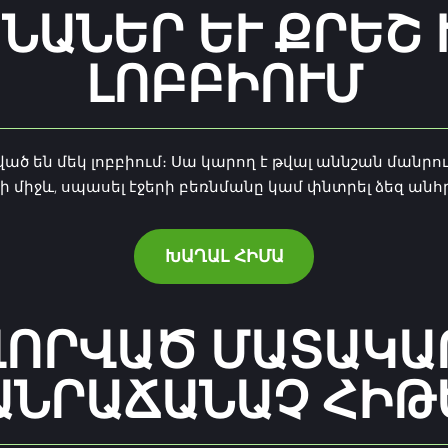
ՆԱՆԵՐ ԵՒ ՔՐԵՇ Խ
ՈԲԲԻՈՒՄ
ված են մեկ լոբբիում։ Սա կարող է թվալ աննշան մանրո
ի միջև, սպասել էջերի բեռնմանը կամ փնտրել ձեզ ա
ԽԱՂԱԼ ՀԻՄԱ
ՈՐՎԱԾ ՄԱՏԱԿԱՐԱ
ՆՐԱՃԱՆԱՉ ՀԻԹԵ