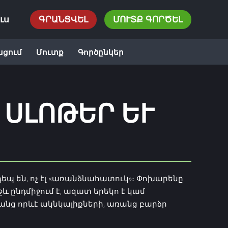
ւս
ԳՐԱՆՑՎԵԼ
ՄՈՒՏՔ ԳՈՐԾԵԼ
նցում
Մուտք
Գործընկեր
ՍԼՈԹԵՐ ԵՒ Ք
դեպ են, ոչ էլ «առանձնահատուկ»։ Փոխարենը
 ընդմիջում է, ազատ երեկո է կամ
ռանց որևէ ակնկալիքների, առանց բարձր