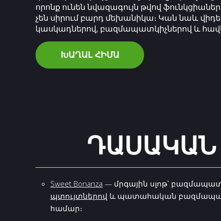
որոնք ունեն նվազագույն թվով ֆունկցիաներ
չեն սիրում բարդ մեխանիկա։ Կան նաև վիդեո 
կասկադներով, բազմապատկիչներով և հավել
ԽԱՂԱԼ ՀԻՄԱ
ԴԱՍԱԿԱՆ 
Sweet Bonanza
— մրգային սլոթ՝ բազմապատ
պտույտներով
և պատահական բազմապատկի
համար։