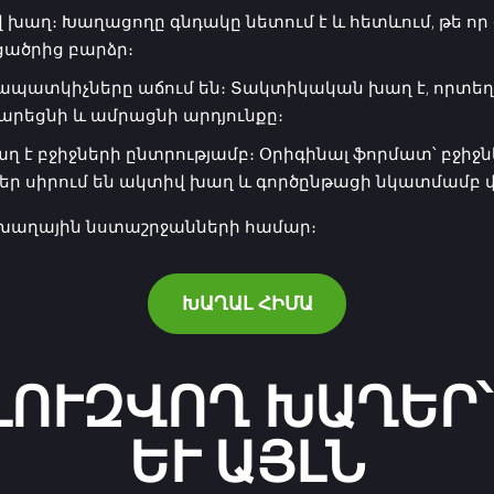
աղ։ Խաղացողը գնդակը նետում է և հետևում, թե որ գո
ցածրից բարձր։
տկիչները աճում են։ Տակտիկական խաղ է, որտեղ յո
դարեցնի և ամրացնի արդյունքը։
է բջիջների ընտրությամբ։ Օրիգինալ ֆորմատ՝ բջիջներ
քեր սիրում են ակտիվ խաղ և գործընթացի նկատմամբ վ
 խաղային նստաշրջանների համար։
ԽԱՂԱԼ ՀԻՄԱ
ԼՈՒԶՎՈՂ ԽԱՂԵՐ՝ 
ԵՒ ԱՅԼՆ