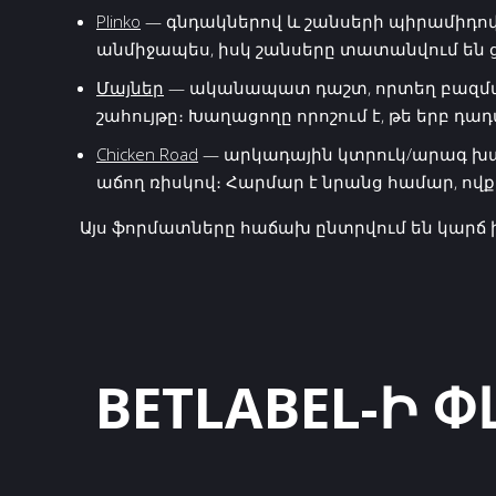
Plinko
— գնդակներով և շանսերի պիրամիդով խ
անմիջապես, իսկ շանսերը տատանվում են 
Մայներ
— ականապատ դաշտ, որտեղ բազմապա
շահույթը։ Խաղացողը որոշում է, թե երբ դա
Chicken Road
— արկադային կտրուկ/արագ խաղ 
աճող ռիսկով։ Հարմար է նրանց համար, ով
Այս ֆորմատները հաճախ ընտրվում են կարճ
BETLABEL-Ի Փ