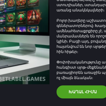
ստուդիաներ, ստանդար
առանց անակնկալների։
Բոլոր խաղերը աշխատո
գեներատորներով։ Խաղա
ամենահետաքրքիրը չէ, ս
մանրամասներն են որոշո
կլինի։ Բացի այդ, բովա
հայտնվում են նոր սլոթե
հին հիթեր։
Փոփոխականությունը առա
հանգիստ սլոթ-մեքենաներ
բառացիորեն առաջին պտո
ոչ միայն ձևական։
ԽԱՂԱԼ ՀԻՄԱ