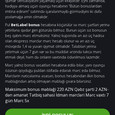
qumar sensasiyasını yaşamaq üçün kifayətdir. Eyni zamanda,
hədiyyə almaq üçün oyunçu hesabının “Bütün bonuslardan
imtina edirəm” sətirində işarələnməyib-görmədiyini iki dəfə
yoxlamağa əmin olmalıdır.
Pul
BetLabel bonus
hesabına köçürülür və mərc şərtləri yerinə
yetirilənə qədər geri götürülə bilməz. Bunun üçün siz bonusun
beş qatını mərc etməlisiniz. Yalnız kuponda ən azı üç hadisə
olan ekspress mərclər mərc hesab olunur və ən azı üç
mövqedə 1,4 və yuxarı qiymət olmalıdır. Tələbləri yerinə
yetirmək üçün 7 gün var və bu müddət ərzində təkcə mərc
etmək deyil, həm də onların vaxtında ödənilməsi lazımdır.
Mərc yalnız bonus vəsaitləri hesabına edilə bilər, yəni oyunçu
özünün qoyduğu puldan istifadə edərək mərc edə bilməz.
Mərclərin nəticələrinə əsasən, bonus hesabından ilkin bonus
məbləğindən artıq olmayan məbləği çıxara bilərsiniz.
Maksimum bonus məbləği 220 AZN Qəbz şərti 2 AZN-
dən əmanət Tətbiq sahəsi İdman mərcləri Mərc vaxtı 7
gün Mərc 5х