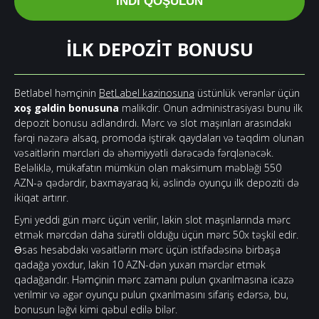
İNDI QOŞULUN
İLK DEPOZIT BONUSU
Betlabel həmçinin
BetLabel kazinosuna
üstünlük verənlər üçün
xoş gəldin bonusuna
malikdir. Onun administrasiyası bunu ilk
depozit bonusu adlandırdı. Mərc və slot maşınları arasındakı
fərqi nəzərə alsaq, promoda iştirak qaydaları və təqdim olunan
vəsaitlərin mərcləri də əhəmiyyətli dərəcədə fərqlənəcək.
Beləliklə, mükafatın mümkün olan maksimum məbləği 550
AZN-ə qədərdir, baxmayaraq ki, əslində oyunçu ilk depoziti də
ikiqat artırır.
Eyni yeddi gün mərc üçün verilir, lakin slot maşınlarında mərc
etmək mərcdən daha sürətli olduğu üçün mərc 50x təşkil edir.
Əsas hesabdakı vəsaitlərin mərc üçün istifadəsinə birbaşa
qadağa yoxdur, lakin 10 AZN-dən yuxarı mərclər etmək
qadağandır. Həmçinin mərc zamanı pulun çıxarılmasına icazə
verilmir və əgər oyunçu pulun çıxarılmasını sifariş edərsə, bu,
bonusun ləğvi kimi qəbul edilə bilər.