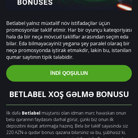
Betlabel yalnız müxtəlif növ istifadəçilər üçün
promosyonlar təklif etmir. Hər bir oyunçu kateqoriyası
hələ də bir neçə mövcud təkliflər arasından seçim edə
bilər. Edə bilməyəcəyiniz yeganə şey paralel olaraq bir
neçə promosyonda iştirak etməkdir, lakin bu, istənilən
qumar saytının tipik tələbidir.
İNDI QOŞULUN
BETLABEL XOŞ GƏLMƏ BONUSU
İlk dəfə
Betlabel
müştərisi olan idman mərc həvəskarı onun
belə qərarının faydasını dərhal görür, çünki biz onun ilk
depozitini ikiqat artırmağa hazırıq. Belə bir təklif sayəsində siz
220 AZN-ə qədər bonus qazana bilərsiniz və bu, şübhəsiz ki,