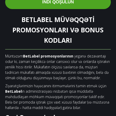
İNDI QOŞULUN
BETLABEL MÜVƏQQƏTI
PROMOSYONLARI VƏ BONUS
KODLARI
Müntəzəm
BetLabel promosyonlarının
yeganə dezavantajı
odur ki, zaman keçdikcə onlar cansıxıcı olur və onlarda iştirakın
yenilik hissi itirilir. Mükafatın ölçüsü saxlansa da, müştəri
tədricən mükafatı almaqda xüsusi bəxtinin olmadığını, belə də
olmalı olduğunu düşünməyə başlayır, çünki bu, normaldır.
Ziyarətçilərimizin həyəcanını itirməmələrini təmin etmək üçün
BetLabel
in administrasiyası nisbətən qısa müddətlə
məhdudlaşan möhkəm müvəqqəti promosyonlar təklif edir.
Belə bir promoda iştirak çox vaxt xüsusi faydalar (və müstəsna
hallarda – hətta maddi hədiyyələr) gətirə bilər.