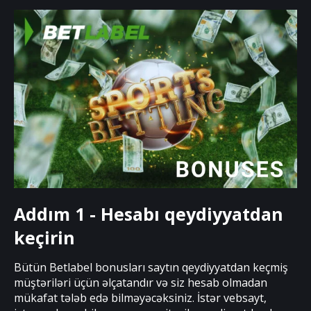
Addım 1 - Hesabı qeydiyyatdan
keçirin
Bütün Betlabel bonusları saytın qeydiyyatdan keçmiş
müştəriləri üçün əlçatandır və siz hesab olmadan
mükafat tələb edə bilməyəcəksiniz. İstər vebsayt,