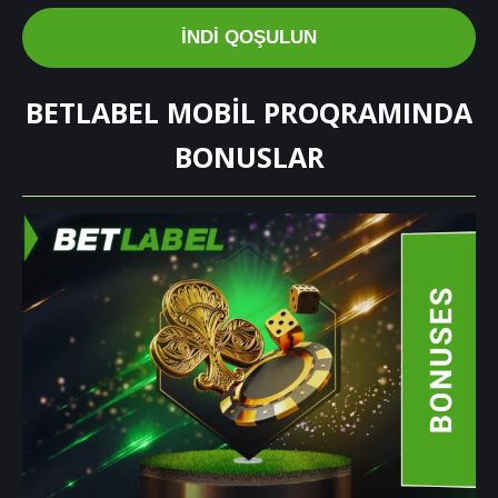
İNDI QOŞULUN
BETLABEL MOBIL PROQRAMINDA
BONUSLAR