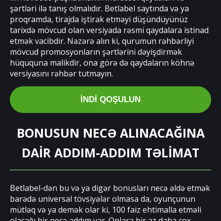
şərtləri ilə tanış olmalıdır. Betlabel saytında və ya
proqramda, tirajda iştirak etməyi düşündüyünüz
tarixdə mövcud olan versiyada rəsmi qaydalara istinad
etmək vacibdir. Nəzərə alın ki, qurumun rəhbərliyi
mövcud promosyonların şərtlərini dəyişdirmək
hüququna malikdir, ona görə də qaydaların köhnə
versiyasını rəhbər tutmayın.
İNDI QOŞULUN
BONUSUN NECƏ ALINACAĞINA
DAIR ADDIM-ADDIM TƏLIMAT
Betlabel-dən bu və ya digər bonusları necə əldə etmək
barədə universal tövsiyələr olmasa da, oyunçunun
mütləq və ya demək olar ki, 100 faiz ehtimalla etməli
olacağı bir neçə addım var. Onlara bir az daha çox