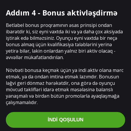
Addım 4 - Bonus aktivləşdirmə
Betlabel bonus proqramının əsas prinsipi ondan
ibarətdir ki, siz eyni vaxtda iki və ya daha çox aksiyada
iştirak edə bilməzsiniz. Oyunçu eyni vaxtda bir neçə
bonus almaq üçün kvalifikasiya tələblərini yerinə
yetirə bilər, lakin onlardan yalnız biri aktiv olacaq -
əvvəllər mükafatlandırılan.
Növbəti bonusa keçmək üçün ya indi aktiv olana mərc
etmək, ya da ondan imtina etmək lazımdır. Bonusun
ləğvi geri dönməz hərəkətdir, ona görə də oyunçu
mövcud təklifləri idarə etmək məsələsinə balanslı
yanaşmalı və birdən bütün promolarla ayaqlaşmağa
çalışmamalıdır.
İNDI QOŞULUN