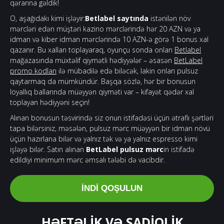
qərarına gəldik!
O, aşağıdakı kimi işləyir:
Betlabel saytında
istənilən növ
mərcləri edən müştəri kazino mərclərində hər 20 AZN və ya
idman və kiber idman mərclərində 10 AZN-ə görə 1 bonus xal
qazanır. Bu xalları toplayaraq, oyunçu sonda onları
Betlabel
mağazasında müxtəlif qiymətli hədiyyələr – əsasən
BetLabel
promo kodları
ilə mübadilə edə biləcək, lakin onları pulsuz
qaytarmaq da mümkündür. Başqa sözlə, hər bir bonusun
loyallıq ballarında müəyyən qiyməti var – kifayət qədər xal
toplayan hədiyyəni seçin!
Alınan bonusun təsvirində siz onun istifadəsi üçün ətraflı şərtləri
tapa bilərsiniz, məsələn, pulsuz mərc müəyyən bir idman növü
üçün hazırlana bilər və yalnız tək və ya yalnız espresso kimi
işləyə bilər. Satın alınan
BetLabel pulsuz mərc
in istifadə
edildiyi minimum mərc əmsalı tələbi də vacibdir.
İNDI QOŞULUN
HƏFTƏLIK VƏ SADIQLIK