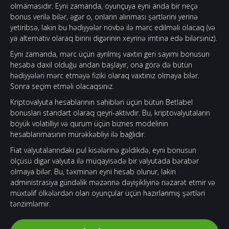
olmamasıdır. Eyni zamanda, oyunçuya eyni anda bir neçə
bonus verilə bilər, əgər o, onların alınması şərtlərini yerinə
yetiribsə, lakin bu hədiyyələr növbə ilə mərc edilməli olacaq (və
ya alternativ olaraq birini digərinin xeyrinə imtina edə bilərsiniz).
Eyni zamanda, mərc üçün ayrılmış vaxtın geri sayımı bonusun
hesaba daxil olduğu andan başlayır, ona görə də bütün
hədiyyələri mərc etməyə fiziki olaraq vaxtınız olmaya bilər.
Sonra seçim etməli olacaqsınız.
Kriptovalyuta hesablarının sahibləri üçün bütün Betlabel
bonusları standart olaraq qeyri-aktivdir. Bu, kriptovalyutaların
böyük volatilliyi və qurum üçün biznes modelinin
hesablanmasının mürəkkəbliyi ilə bağlıdır.
Fiat valyutalarındakı pul kisələrinə gəldikdə, eyni bonusun
ölçüsü digər valyuta ilə müqayisədə bir valyutada bərabər
olmaya bilər. Bu, təxminən eyni hesab olunur, lakin
administrasiya gündəlik məzənnə dəyişikliyinə nəzarət etmir və
müxtəlif ölkələrdən olan oyunçular üçün hazırlanmış şərtləri
tənzimləmir.