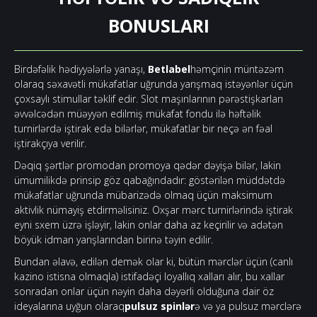
BONUSLARI
Birdəfəlik hədiyyələrlə yanaşı,
Betlabel
həmçinin müntəzəm
olaraq səxavətli mükafatlar uğrunda yarışmaq istəyənlər üçün
çoxsaylı stimullar təklif edir. Slot maşınlarının pərəstişkarları
əvvəlcədən müəyyən edilmiş mükafat fondu ilə həftəlik
turnirlərdə iştirak edə bilərlər, mükafatlar bir neçə ən fəal
iştirakçıya verilir.
Dəqiq şərtlər promodan promoya qədər dəyişə bilər, lakin
ümumilikdə prinsip göz qabağındadır: göstərilən müddətdə
mükafatlar uğrunda mübarizədə olmaq üçün maksimum
aktivlik nümayiş etdirməlisiniz. Oxşar mərc turnirlərində iştirak
eyni sxem üzrə işləyir, lakin onlar daha az keçirilir və adətən
böyük idman yarışlarından birinə təyin edilir.
Bundan əlavə, edilən demək olar ki, bütün mərclər üçün (canlı
kazino istisna olmaqla) istifadəçi loyallıq xalları alır, bu xallar
sonradan onlar üçün nəyin daha dəyərli olduğuna dair öz
ideyalarına uyğun olaraq
pulsuz spinlər
ə və ya pulsuz mərclərə