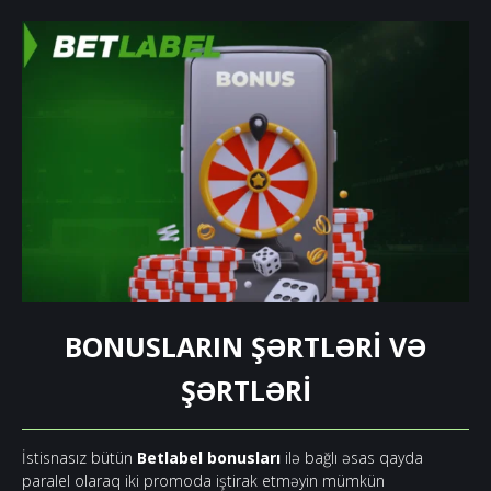
BONUSLARIN ŞƏRTLƏRI VƏ
ŞƏRTLƏRI
İstisnasız bütün
Betlabel bonusları
ilə bağlı əsas qayda
paralel olaraq iki promoda iştirak etməyin mümkün