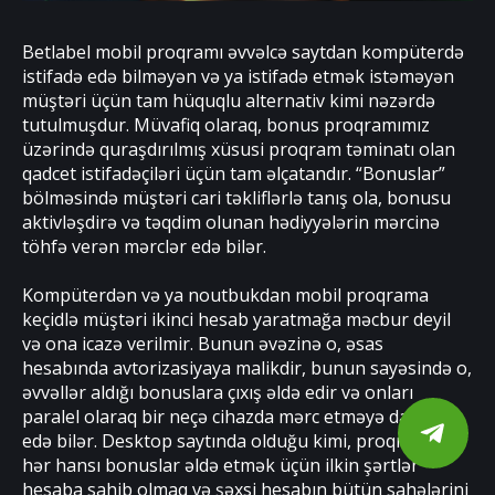
Betlabel mobil proqramı əvvəlcə saytdan kompüterdə
istifadə edə bilməyən və ya istifadə etmək istəməyən
müştəri üçün tam hüquqlu alternativ kimi nəzərdə
tutulmuşdur. Müvafiq olaraq, bonus proqramımız
üzərində quraşdırılmış xüsusi proqram təminatı olan
qadcet istifadəçiləri üçün tam əlçatandır. “Bonuslar”
bölməsində müştəri cari təkliflərlə tanış ola, bonusu
aktivləşdirə və təqdim olunan hədiyyələrin mərcinə
töhfə verən mərclər edə bilər.
Kompüterdən və ya noutbukdan mobil proqrama
keçidlə müştəri ikinci hesab yaratmağa məcbur deyil
və ona icazə verilmir. Bunun əvəzinə o, əsas
hesabında avtorizasiyaya malikdir, bunun sayəsində o,
əvvəllər aldığı bonuslara çıxış əldə edir və onları
paralel olaraq bir neçə cihazda mərc etməyə davam
edə bilər. Desktop saytında olduğu kimi, proqramda
hər hansı bonuslar əldə etmək üçün ilkin şərtlər
hesaba sahib olmaq və şəxsi hesabın bütün sahələrini