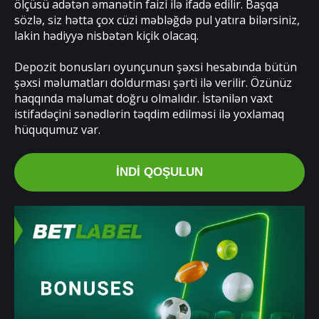
ölçüsü adətən əmanətin faizi ilə ifadə edilir. Başqa
sözlə, siz hətta çox cüzi məbləğdə pul yatıra bilərsiniz,
lakin hədiyyə nisbətən kiçik olacaq.
Depozit bonusları oyunçunun şəxsi hesabında bütün
şəxsi məlumatları doldurması şərti ilə verilir. Özünüz
haqqında məlumat doğru olmalıdır. İstənilən vaxt
istifadəçini sənədlərin təqdim edilməsi ilə yoxlamaq
hüququmuz var.
İNDI QOŞULUN