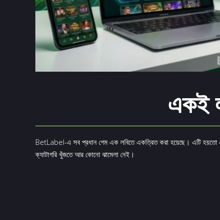
একই ল
BetLabel-এ সব প্রধান গেম এক লবিতে একত্রিত করা হয়েছে। এটি হয়তো একটি ত
ক্যাটাগরি খুঁজতে আর কোনো ঝামেলা নেই।