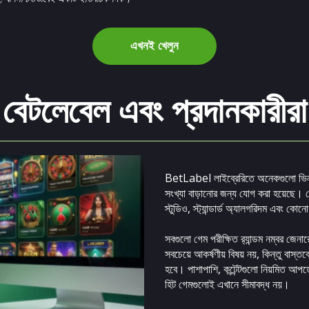
এখনই খেলুন
বেটলেবেল এবং প্রদানকারীরা
BetLabel লাইব্রেরিতে অনেকগুলো ভিন্
সংখ্যা বাড়ানোর জন্য যোগ করা হয়েছে। প্র
স্টুডিও, স্ট্যান্ডার্ড অ্যালগরিদম এবং 
সবগুলো গেম পরীক্ষিত র‍্যান্ডম নম্বর 
সবচেয়ে আকর্ষণীয় বিষয় নয়, কিন্তু বাস্তব
হবে। পাশাপাশি, কন্টেন্টগুলো নিয়মিত আপ
হিট গেমগুলোই এখানে সীমাবদ্ধ নয়।