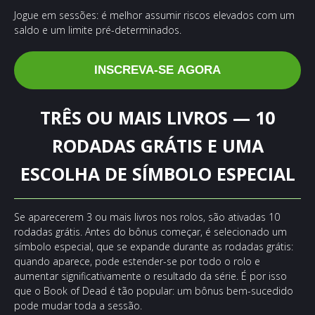
Jogue em sessões: é melhor assumir riscos elevados com um
saldo e um limite pré-determinados.
INSCREVA-SE AGORA
TRÊS OU MAIS LIVROS — 10
RODADAS GRÁTIS E UMA
ESCOLHA DE SÍMBOLO ESPECIAL
Se aparecerem 3 ou mais livros nos rolos, são ativadas 10
rodadas grátis. Antes do bônus começar, é selecionado um
símbolo especial, que se expande durante as rodadas grátis:
quando aparece, pode estender-se por todo o rolo e
aumentar significativamente o resultado da série. É por isso
que o Book of Dead é tão popular: um bônus bem-sucedido
pode mudar toda a sessão.