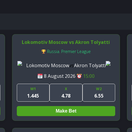
Lokomotiv Moscow vs Akron Tolyatti
Russia. Premier League
Lokomotiv Moscow
vs
Akron Tolyatti
8 August 2026
15:00
W1
X
W2
1.445
4.78
6.55
Make Bet