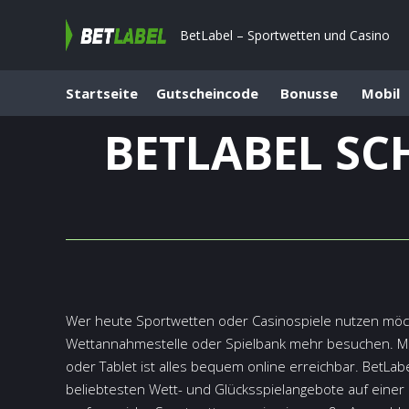
BetLabel – Sportwetten und Casino
Startseite
Gutscheincode
Bonusse
Mobil
BETLABEL SC
Wer heute Sportwetten oder Casinospiele nutzen möc
Wettannahmestelle oder Spielbank mehr besuchen. M
oder Tablet ist alles bequem online erreichbar. BetLab
beliebtesten Wett- und Glücksspielangebote auf einer 