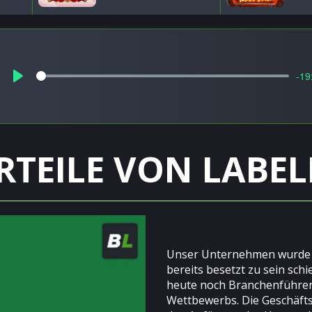
-19
RTEILE VON LABEL
Unser Unternehmen wurde er
bereits besetzt zu sein sch
heute noch Branchenführer 
Wettbewerbs. Die Geschäfts