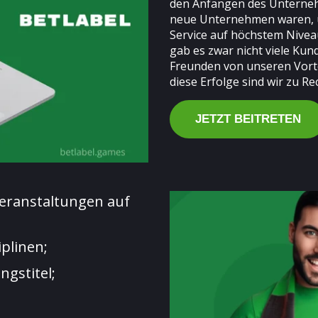
den Anfängen des Unterneh
neue Unternehmen waren, u
Service auf höchstem Niveau
gab es zwar nicht viele Kun
Freunden von unseren Vort
diese Erfolge sind wir zu Rec
JETZT BEITRETEN
veranstaltungen auf
plinen;
gstitel;