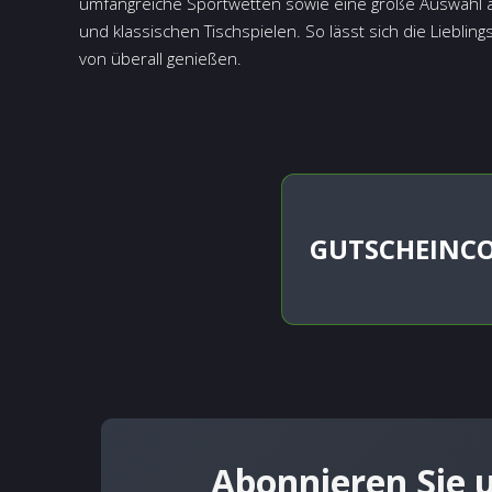
umfangreiche Sportwetten sowie eine große Auswahl
und klassischen Tischspielen. So lässt sich die Lieblin
von überall genießen.
GUTSCHEINC
Abonnieren Sie 