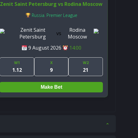
Zenit Saint Petersburg vs Rodina Moscow
Russia. Premier League
Zenit Saint
Rodina
vs
Petersburg
Moscow
9 August 2026
14:00
W1
X
W2
1.12
9
21
Make Bet