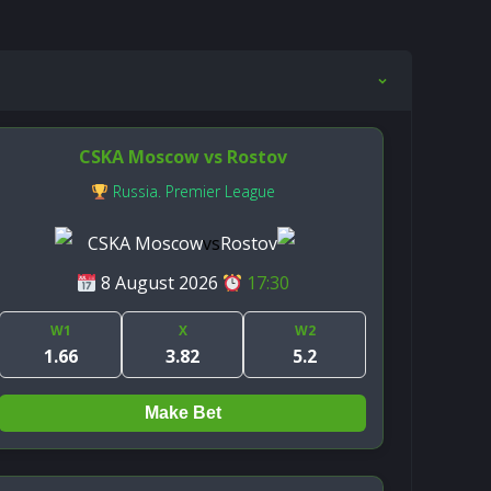
CSKA Moscow vs Rostov
Russia. Premier League
CSKA Moscow
vs
Rostov
8 August 2026
17:30
W1
X
W2
1.66
3.82
5.2
Make Bet