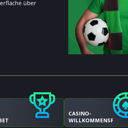
berfläche über
CASINO-
BET
WILLKOMMENSPAKET