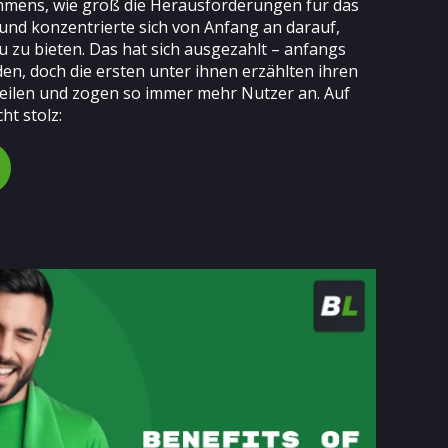
mens, wie groß die Herausforderungen für das
nd konzentrierte sich von Anfang an darauf,
 zu bieten. Das hat sich ausgezahlt – anfangs
den, doch die ersten unter ihnen erzählten ihren
eilen und zogen so immer mehr Nutzer an. Auf
ht stolz: