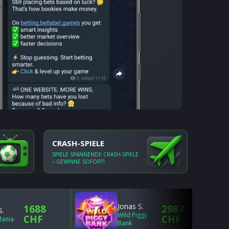
CRASH-SPIELE
SPIELE SPANNENDE CRASH-SPIELE
– GEWINNE SOFORT!
Jonas S.
1688
2987
Wild Piggy
CHF
CHF
Bank