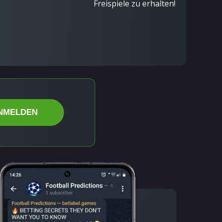
Freispiele zu erhalten!
NMELDEN