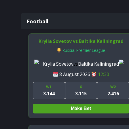
Football
Krylia Sovetov vs Baltika Kaliningrad
Russia. Premier League
Krylia Sovetov
vs
Baltika Kaliningrad
8 August 2026
12:30
W1
X
W2
3.144
3.115
2.416
Make Bet