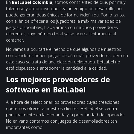
En
BetLabel Colombia
, somos conscientes de que, por muy
talentoso y productivo que sea un equipo de desarrollo, no
puede generar ideas únicas de forma indefinida. Por lo tanto,
con el fin de ofrecer a los jugadores la máxima variedad de
juegos disponibles, trabajamos con muchos proveedores
diferentes, cuyo número total ya se acerca lentamente al
centenar.
No vamos a ocultarte el hecho de que algunos de nuestros
competidores tienen juegos de aún más proveedores, pero en
este caso se trata de una elección deliberada: BetLabel no
está dispuesto a anteponer la cantidad a la calidad.
Los mejores proveedores de
software en BetLabel
A la hora de seleccionar los proveedores cuyas creaciones
queremos ofrecer a nuestros clientes, BetLabel se centra
principalmente en la demanda y la popularidad del operador.
No en vano contamos con juegos de desarrolladores tan
importantes como: