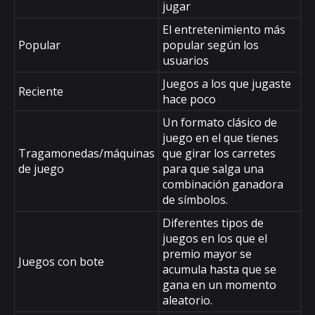
jugar
El entretenimiento más
Popular
popular según los
usuarios
Juegos a los que jugaste
Reciente
hace poco
Un formato clásico de
juego en el que tienes
Tragamonedas/máquinas
que girar los carretes
de juego
para que salga una
combinación ganadora
de símbolos.
Diferentes tipos de
juegos en los que el
premio mayor se
Juegos con bote
acumula hasta que se
gana en un momento
aleatorio.