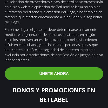
La selección de proveedores cuyos desarrollos se presentarán
en el sitio web y la aplicación de BetLabel se basa no solo en
el atractivo del diseño y la emoción del juego, sino también en
factores que afectan directamente a la equidad y la seguridad
del juego.
En primer lugar, el ganador debe determinarse únicamente
mediante un generador de números aleatorios; en ningún
caso los representantes del proveedor o del casino deben
influir en el resultado, y mucho menos personas ajenas que
intercepten el tráfico. La seguridad del entretenimiento es
evaluada por organizaciones de certificación de juegos de azar
independientes.
ÚNETE AHORA
BONOS Y PROMOCIONES EN
BETLABEL