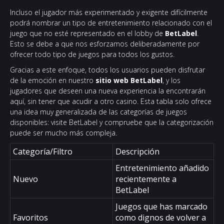
Incluso el jugador más experimentado y exigente difícilmente
podrá nombrar un tipo de entretenimiento relacionado con el
juego que no esté representado en el lobby de
BetLabel
.
Esto se debe a que nos esforzamos deliberadamente por
ofrecer todo tipo de juegos para todos los gustos.
Gracias a este enfoque, todos los usuarios pueden disfrutar
de la emoción en nuestro
sitio web BetLabel
, y los
jugadores que deseen una nueva experiencia la encontrarán
aquí, sin tener que acudir a otro casino. Esta tabla solo ofrece
una idea muy generalizada de las categorías de juegos
disponibles: visite BetLabel y compruebe que la categorización
puede ser mucho más compleja.
Categoría/Filtro
Descripción
Entretenimiento añadido
Nuevo
recientemente a
BetLabel
Juegos que has marcado
Favoritos
como dignos de volver a