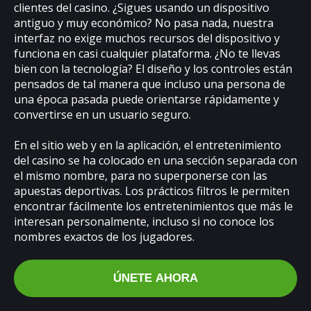
clientes del casino. ¿Sigues usando un dispositivo
antiguo y muy económico? No pasa nada, nuestra
interfaz no exige muchos recursos del dispositivo y
funciona en casi cualquier plataforma. ¿No te llevas
bien con la tecnología? El diseño y los controles están
pensados de tal manera que incluso una persona de
una época pasada puede orientarse rápidamente y
convertirse en un usuario seguro.
En el sitio web y en la aplicación, el entretenimiento
del casino se ha colocado en una sección separada con
el mismo nombre, para no superponerse con las
apuestas deportivas. Los prácticos filtros le permiten
encontrar fácilmente los entretenimientos que más le
interesan personalmente, incluso si no conoce los
nombres exactos de los jugadores.
ÚNETE AHORA