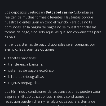
Los depósitos y retiros en
BetLabel casino
Colombia se
realizan de muchas formas diferentes. Hay tantas porque
nuestros clientes viven en todo el mundo. Para que no te
confundas, en la página de pagos no se muestran todas las
formas de pago, sino solo aquellas que son convenientes para
tu país.
Entre los sistemas de pago disponibles se encuentran, por
ejemplo, las siguientes opciones:
tarjetas bancarias;
transferencia bancaria;
sistemas de pago electrónico;
billeteras criptográficas;
tarjetas prepagadas.
Los términos y condiciones de las transacciones pueden variar
según el método utilizado. Los límites y condiciones de
recepción pueden diferir y, en algunos casos, el sistema de