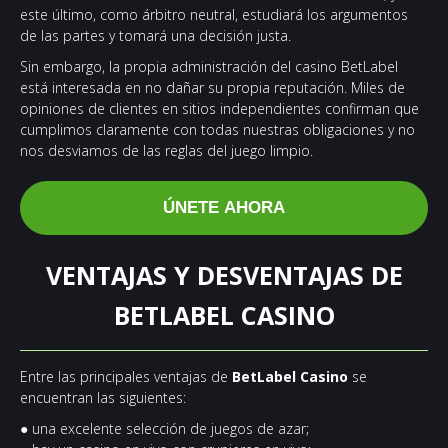
este último, como árbitro neutral, estudiará los argumentos
de las partes y tomará una decisión justa.
Sin embargo, la propia administración del casino BetLabel
está interesada en no dañar su propia reputación. Miles de
opiniones de clientes en sitios independientes confirman que
cumplimos claramente con todas nuestras obligaciones y no
nos desviamos de las reglas del juego limpio.
ÚNETE AHORA
VENTAJAS Y DESVENTAJAS DE
BETLABEL CASINO
Entre las principales ventajas de
BetLabel Casino
se
encuentran las siguientes:
● una excelente selección de juegos de azar;