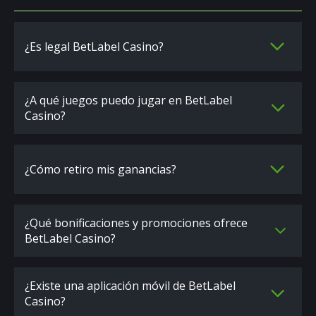
¿Es legal BetLabel Casino?
¿A qué juegos puedo jugar en BetLabel
Casino?
¿Cómo retiro mis ganancias?
¿Qué bonificaciones y promociones ofrece
BetLabel Casino?
¿Existe una aplicación móvil de BetLabel
Casino?