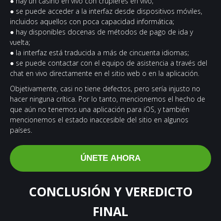
● hay un casino en vivo con crupieres en vivo;
● se puede acceder a la interfaz desde dispositivos móviles,
incluidos aquellos con poca capacidad informática;
● hay disponibles docenas de métodos de pago de ida y
vuelta;
● la interfaz está traducida a más de cincuenta idiomas;
● se puede contactar con el equipo de asistencia a través del
chat en vivo directamente en el sitio web o en la aplicación.
Objetivamente, casi no tiene defectos, pero sería injusto no
hacer ninguna crítica. Por lo tanto, mencionemos el hecho de
que aún no tenemos una aplicación para iOS, y también
mencionemos el estado inaccesible del sitio en algunos
países.
ÚNETE AHORA
CONCLUSIÓN Y VEREDICTO
FINAL