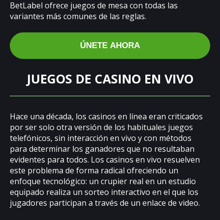
BetLabel ofrece juegos de mesa con todas las
variantes más comunes de las reglas.
ÚNETE AHORA
JUEGOS DE CASINO EN VIVO
Hace una década, los casinos en línea eran criticados
por ser solo otra versión de los habituales juegos
telefónicos, sin interacción en vivo y con métodos
para determinar los ganadores que no resultaban
evidentes para todos. Los casinos en vivo resuelven
este problema de forma radical ofreciendo un
enfoque tecnológico: un crupier real en un estudio
equipado realiza un sorteo interactivo en el que los
jugadores participan a través de un enlace de video.