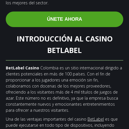
los mejores del sector.
ÚNETE AHORA
INTRODUCCIÓN AL CASINO
BETLABEL
BetLabel Casino
Colombia es un sitio internacional dirigido a
clientes potenciales en más de 100 países. Con el fin de
proporcionar a los jugadores una emoción sin fin,
colaboramos con docenas de los mejores proveedores,
ofreciendo a los visitantes más de 4 mil títulos de juegos de
azar. Este número no es definitivo, ya que la empresa busca
constantemente nuevos y emocionantes entretenimientos
para ofrecer a nuestros visitantes.
Una de las ventajas importantes del casino
BetLabel
es que
puede ejecutarse en todo tipo de dispositivos, incluyendo