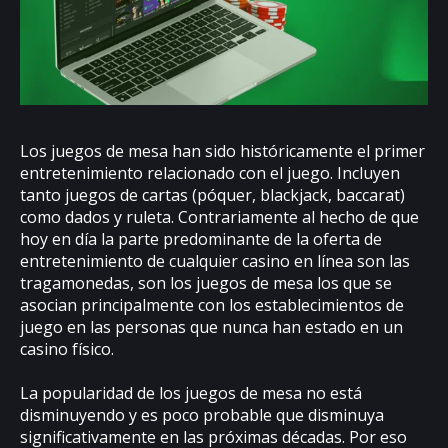
Los juegos de mesa han sido históricamente el primer
entretenimiento relacionado con el juego. Incluyen
tanto juegos de cartas (póquer, blackjack, baccarat)
como dados y ruleta. Contrariamente al hecho de que
hoy en día la parte predominante de la oferta de
entretenimiento de cualquier casino en línea son las
tragamonedas, son los juegos de mesa los que se
asocian principalmente con los establecimientos de
juego en las personas que nunca han estado en un
casino físico.
La popularidad de los juegos de mesa no está
disminuyendo y es poco probable que disminuya
significativamente en las próximas décadas. Por eso