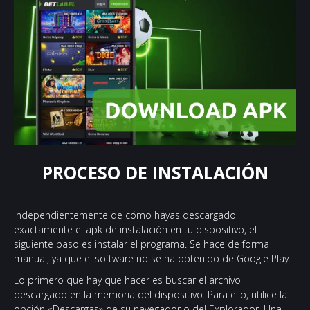
PROCESO DE INSTALACIÓN
Independientemente de cómo hayas descargado
exactamente el apk de instalación en tu dispositivo, el
siguiente paso es instalar el programa. Se hace de forma
manual, ya que el software no se ha obtenido de Google Play.
Lo primero que hay que hacer es buscar el archivo
descargado en la memoria del dispositivo. Para ello, utilice la
opción «Descargas» de su navegador o del Explorador. Una