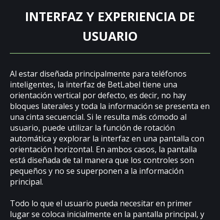
INTERFAZ Y EXPERIENCIA DE
USUARIO
Al estar diseñada principalmente para teléfonos
inteligentes, la interfaz de BetLabel tiene una
orientación vertical por defecto, es decir, no hay
bloques laterales y toda la información se presenta en
una cinta secuencial. Si le resulta más cómodo al
usuario, puede utilizar la función de rotación
automática y explorar la interfaz en una pantalla con
orientación horizontal. En ambos casos, la pantalla
está diseñada de tal manera que los controles son
pequeños y no se superponen a la información
principal.
Todo lo que el usuario pueda necesitar en primer
lugar se coloca inicialmente en la pantalla principal, y