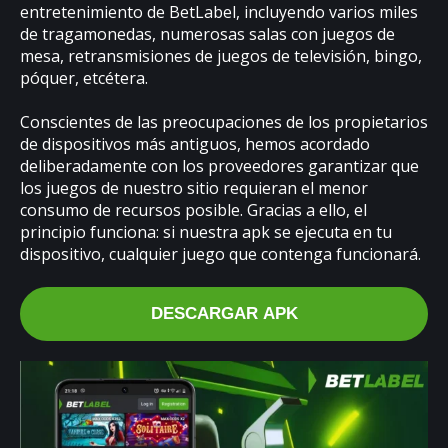
entretenimiento de BetLabel, incluyendo varios miles
de tragamonedas, numerosas salas con juegos de
mesa, retransmisiones de juegos de televisión, bingo,
póquer, etcétera.
Conscientes de las preocupaciones de los propietarios
de dispositivos más antiguos, hemos acordado
deliberadamente con los proveedores garantizar que
los juegos de nuestro sitio requieran el menor
consumo de recursos posible. Gracias a ello, el
principio funciona: si nuestra apk se ejecuta en tu
dispositivo, cualquier juego que contenga funcionará.
DESCARGAR APK