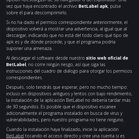
vez que haya encontrado el archivo
BetLabel apk
, pulse
sobre él para descomprimirlo.
Si no ha dado el permiso correspondiente anteriormente, el
dispositivo volverá a mostrar una advertencia, al igual que al
descargar, indicando que no está del todo claro qué tipo de
apk es y de dónde procede, y que el programa podría
suponer una amenaza.
Al descargar el software desde nuestro
sitio web oficial de
BetLabel
, no corre ningún riesgo, así que siga las
instrucciones del cuadro de diálogo para otorgar los permisos
correspondientes.
Después, solo tendrás que esperar, pero no mucho tiempo:
incluso en dispositivos antiguos y lentos con bajo rendimiento,
la instalación de la aplicación BetLabel no debería tardar más
de 30 segundos. Es posible que el dispositivo escanee
adicionalmente el programa instalado en busca de virus y
vulnerabilidades, pero nuestro programa no tiene ninguno.
Cuando la instalación haya finalizado, inicie la aplicación
BetLabel
tocando el acceso directo y cree una cuenta si es