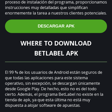
proceso de instalación del programa, proporcionamos
instrucciones muy detalladas que simplifican
enormemente la tarea a nuestros clientes potenciales.
DESCARGAR APK
WHERE TO DOWNLOAD
BETLABEL APK
El 99 % de los usuarios de Android están seguros de
que todas las aplicaciones para este sistema
operativo, sin excepción, se descargan únicamente
desde Google Play. De hecho, esto no es del todo
cierto. Además, el programa BetLabel no existe en la
tienda de apk, ya que esta última no está muy
dispuesta a alojar software de apuestas.