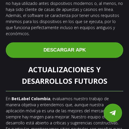
no haya utilizado antes dispositivos modernos o, al menos, no
haya sido cliente de casas de apuestas y casinos en línea.
Además, el software se caracteriza por tener unos requisitos
mínimos para los dispositivos en los que se ejecuta, por lo
que funciona perfectamente incluso en equipos antiguos y
económicos.
DESCARGAR APK
ACTUALIZACIONES Y
DESARROLLOS FUTUROS
En
BetLabel Colombia
, evaluamos nuestro trabajo de
manera objetiva y entendemos que, aunque nuestra
aplicación móvil ya es una de las mejores del mercado,
siempre hay margen para mejorar. Nuestro equipo de
desarrollo está abierto a críticas y sugerencias constructivas.
En particular, monitoreamos sitios neutrales con reseñas para