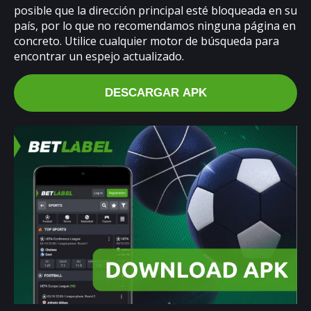
posible que la dirección principal esté bloqueada en su
país, por lo que no recomendamos ninguna página en
concreto. Utilice cualquier motor de búsqueda para
encontrar un espejo actualizado.
DESCARGAR APK