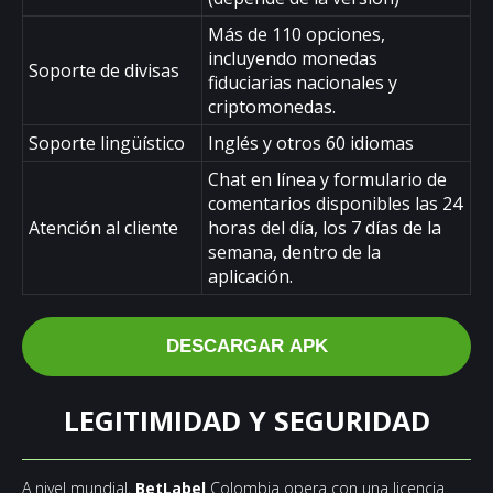
Más de 110 opciones,
incluyendo monedas
Soporte de divisas
fiduciarias nacionales y
criptomonedas.
Soporte lingüístico
Inglés y otros 60 idiomas
Chat en línea y formulario de
comentarios disponibles las 24
Atención al cliente
horas del día, los 7 días de la
semana, dentro de la
aplicación.
DESCARGAR APK
LEGITIMIDAD Y SEGURIDAD
A nivel mundial,
BetLabel
Colombia opera con una licencia