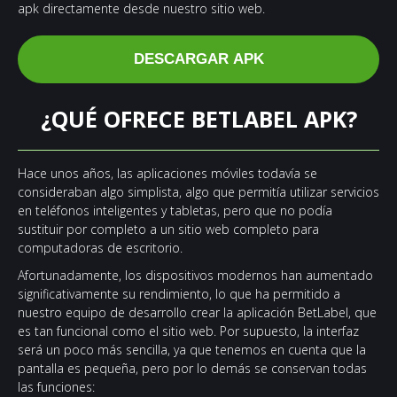
apk directamente desde nuestro sitio web.
DESCARGAR APK
¿QUÉ OFRECE BETLABEL APK?
Hace unos años, las aplicaciones móviles todavía se
consideraban algo simplista, algo que permitía utilizar servicios
en teléfonos inteligentes y tabletas, pero que no podía
sustituir por completo a un sitio web completo para
computadoras de escritorio.
Afortunadamente, los dispositivos modernos han aumentado
significativamente su rendimiento, lo que ha permitido a
nuestro equipo de desarrollo crear la aplicación BetLabel, que
es tan funcional como el sitio web. Por supuesto, la interfaz
será un poco más sencilla, ya que tenemos en cuenta que la
pantalla es pequeña, pero por lo demás se conservan todas
las funciones: