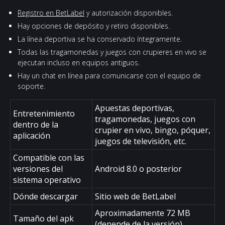
Registro en BetLabel
y autorización disponibles.
Hay opciones de depósito y retiro disponibles.
La línea deportiva se ha conservado íntegramente.
Todas las tragamonedas y juegos con crupieres en vivo se
ejecutan incluso en equipos antiguos.
Hay un chat en línea para comunicarse con el equipo de
soporte.
Apuestas deportivas,
Entretenimiento
tragamonedas, juegos con
dentro de la
crupier en vivo, bingo, póquer,
aplicación
juegos de televisión, etc.
Compatible con las
versiones del
Android 8.0 o posterior
sistema operativo
Dónde descargar
Sitio web de BetLabel
Aproximadamente 72 MB
Tamaño del apk
(depende de la versión)