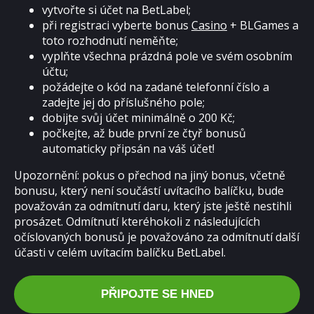
vytvořte si účet na BetLabel;
při registraci vyberte bonus
Casino
+ BLGames a
toto rozhodnutí neměňte;
vyplňte všechna prázdná pole ve svém osobním
účtu;
požádejte o kód na zadané telefonní číslo a
zadejte jej do příslušného pole;
dobijte svůj účet minimálně o 200 Kč;
počkejte, až bude první ze čtyř bonusů
automaticky připsán na váš účet!
Upozornění: pokus o přechod na jiný bonus, včetně
bonusu, který není součástí uvítacího balíčku, bude
považován za odmítnutí daru, který jste ještě nestihli
prosázet. Odmítnutí kteréhokoli z následujících
očíslovaných bonusů je považováno za odmítnutí další
účasti v celém uvítacím balíčku BetLabel.
PŘIPOJTE SE HNED