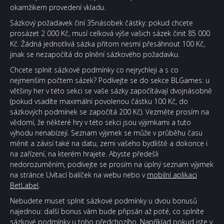
okamžikem provedení vkladu.
Sázkový požadavek činí 35násobek částky: pokud chcete
prosázet 2 000 Kč, musí celková výše vašich sázek činit 85 000
Kč. Žádná jednotlivá sázka přitom nesmí přesáhnout 100 Kč,
jinak se nezapočítá do plnění sázkového požadavku.
Chcete splnit sázkové podmínky co nejrychleji a s co
nejmenším počtem sázek? Podívejte se do sekce BLGames: u
většiny her v této sekci se vaše sázky započítávají dvojnásobně
(pokud vsadíte maximální povolenou částku 100 Kč, do
sázkových podmínek se započítá 200 Kč). Vezměte prosím na
vědomí, že některé hry v této sekci jsou výjimkami a tuto
výhodu nenabízejí. Seznam výjimek se může v průběhu času
měnit a závisí také na datu, zemi vašeho bydliště a dokonce i
na zařízení, na kterém hrajete. Abyste předešli
nedorozuměním, podívejte se prosím na úplný seznam výjimek
na stránce Uvítací balíček na webu nebo v
mobilní aplikaci
BetLabel
.
Nebudete muset splnit sázkové podmínky u dvou bonusů
najednou: další bonus vám bude připsán až poté, co splníte
sázkové podmínky u toho předchozího. Například pokud jste v