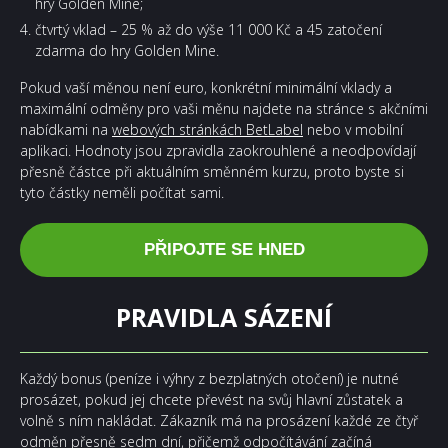
hry Golden Mine;
čtvrtý vklad – 25 % až do výše 11 000 Kč a 45 zatočení
zdarma do hry Golden Mine.
Pokud vaší měnou není euro, konkrétní minimální vklady a
maximální odměny pro vaši měnu najdete na stránce s akčními
nabídkami na
webových stránkách BetLabel
nebo v mobilní
aplikaci. Hodnoty jsou zpravidla zaokrouhlené a neodpovídají
přesně částce při aktuálním směnném kurzu, proto byste si
tyto částky neměli počítat sami.
PŘIPOJTE SE HNED
PRAVIDLA SÁZENÍ
Každý bonus (peníze i výhry z bezplatných otočení) je nutné
prosázet, pokud jej chcete převést na svůj hlavní zůstatek a
volně s ním nakládat. Zákazník má na prosázení každé ze čtyř
odměn přesně sedm dní, přičemž odpočítávání začíná