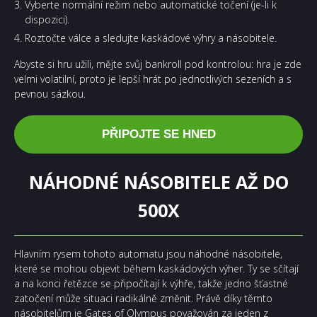
Vyberte normální režim nebo automatické točení (je-li k
dispozici).
Roztočte válce a sledujte kaskádové výhry a násobitele.
Abyste si hru užili, mějte svůj bankroll pod kontrolou: hra je zde
velmi volatilní, proto je lepší hrát po jednotlivých sezeních a s
pevnou sázkou.
PŘIPOJTE SE HNED
NÁHODNÉ NÁSOBITELE AŽ DO
500X
Hlavním rysem tohoto automatu jsou náhodné násobitele,
které se mohou objevit během kaskádových výher. Ty se sčítají
a na konci řetězce se připočítají k výhře, takže jedno šťastné
zatočení může situaci radikálně změnit. Právě díky těmto
násobitelům je Gates of Olympus považován za jeden z