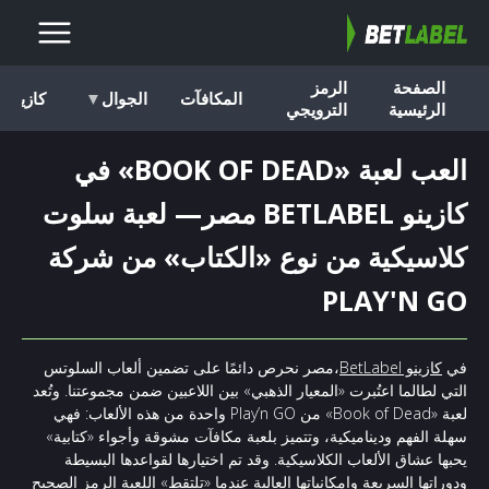
الصفحة
الرمز
المكافآت
الجوال
كازينو
الرئيسية
الترويجي
العب لعبة «BOOK OF DEAD» في
كازينو BETLABEL مصر— لعبة سلوت
كلاسيكية من نوع «الكتاب» من شركة
PLAY'N GO
في
كازينو BetLabel
،مصر نحرص دائمًا على تضمين ألعاب السلوتس
التي لطالما اعتُبرت «المعيار الذهبي» بين اللاعبين ضمن مجموعتنا. وتُعد
لعبة «Book of Dead» من Play’n GO واحدة من هذه الألعاب: فهي
سهلة الفهم وديناميكية، وتتميز بلعبة مكافآت مشوقة وأجواء «كتابية»
يحبها عشاق الألعاب الكلاسيكية. وقد تم اختيارها لقواعدها البسيطة
ودوراتها السريعة وإمكانياتها العالية عندما «تلتقط» اللعبة الرمز الصحيح