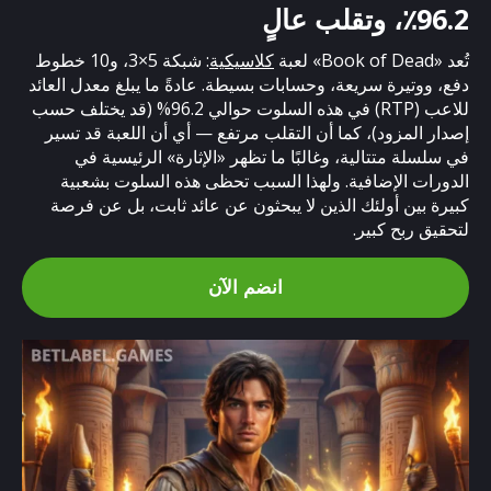
96.2٪، وتقلب عالٍ
تُعد «Book of Dead» لعبة
كلاسيكية
: شبكة 5×3، و10 خطوط
دفع، ووتيرة سريعة، وحسابات بسيطة. عادةً ما يبلغ معدل العائد
للاعب (RTP) في هذه السلوت حوالي 96.2% (قد يختلف حسب
إصدار المزود)، كما أن التقلب مرتفع — أي أن اللعبة قد تسير
في سلسلة متتالية، وغالبًا ما تظهر «الإثارة» الرئيسية في
الدورات الإضافية. ولهذا السبب تحظى هذه السلوت بشعبية
كبيرة بين أولئك الذين لا يبحثون عن عائد ثابت، بل عن فرصة
لتحقيق ربح كبير.
انضم الآن