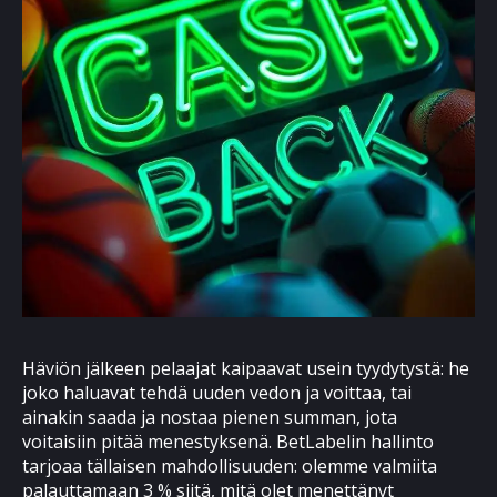
Häviön jälkeen pelaajat kaipaavat usein tyydytystä: he
joko haluavat tehdä uuden vedon ja voittaa, tai
ainakin saada ja nostaa pienen summan, jota
voitaisiin pitää menestyksenä. BetLabelin hallinto
tarjoaa tällaisen mahdollisuuden: olemme valmiita
palauttamaan 3 % siitä, mitä olet menettänyt