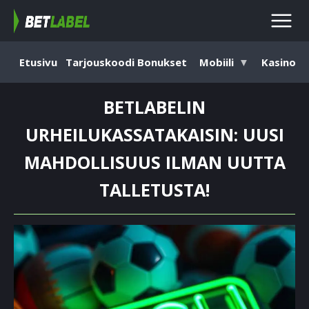
Etusivu
Tarjouskoodi
Bonukset
Mobiili
Kasino
BETLABELIN
URHEILUKASSATAKAISIN: UUSI
MAHDOLLISUUS ILMAN UUTTA
TALLETUSTA!