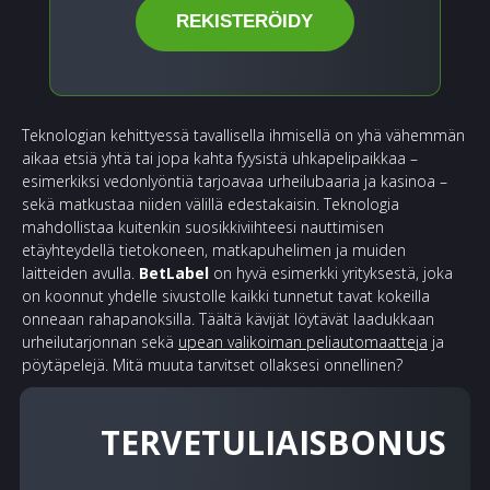
REKISTERÖIDY
Teknologian kehittyessä tavallisella ihmisellä on yhä vähemmän
aikaa etsiä yhtä tai jopa kahta fyysistä uhkapelipaikkaa –
esimerkiksi vedonlyöntiä tarjoavaa urheilubaaria ja kasinoa –
sekä matkustaa niiden välillä edestakaisin. Teknologia
mahdollistaa kuitenkin suosikkiviihteesi nauttimisen
etäyhteydellä tietokoneen, matkapuhelimen ja muiden
laitteiden avulla.
BetLabel
on hyvä esimerkki yrityksestä, joka
on koonnut yhdelle sivustolle kaikki tunnetut tavat kokeilla
onneaan rahapanoksilla. Täältä kävijät löytävät laadukkaan
urheilutarjonnan sekä
upean valikoiman peliautomaatteja
ja
pöytäpelejä. Mitä muuta tarvitset ollaksesi onnellinen?
TERVETULIAISBONUS