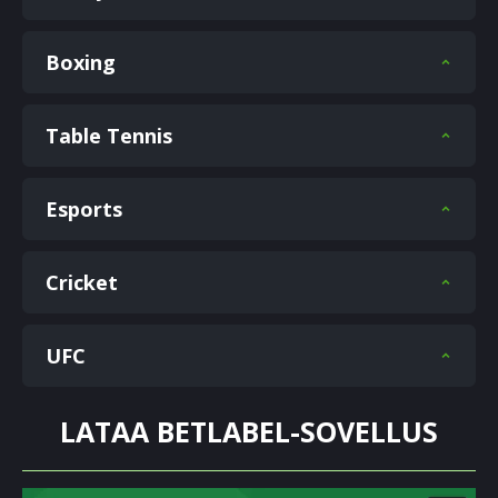
Boxing
Table Tennis
Esports
Cricket
UFC
LATAA BETLABEL-SOVELLUS