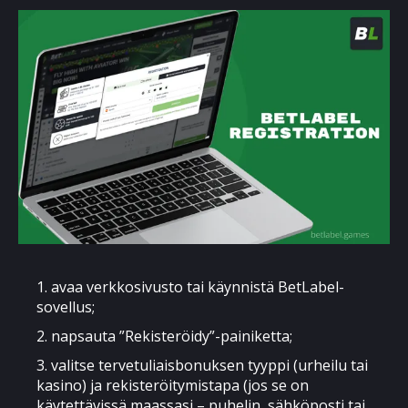
1. avaa verkkosivusto tai käynnistä BetLabel-
sovellus;
2. napsauta ”Rekisteröidy”-painiketta;
3. valitse tervetuliaisbonuksen tyyppi (urheilu tai
kasino) ja rekisteröitymistapa (jos se on
käytettävissä maassasi – puhelin, sähköposti tai