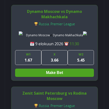
Dynamo Moscow vs Dynamo
Makhachkala
Russia. Premier League
Dynamo Moscow
vs
Dynamo Makhachkala
9 elokuun 2026
11:30
W1
X
W2
1.67
3.66
5.45
Make Bet
Zenit Saint Petersburg vs Rodina
Moscow
Russia. Premier League