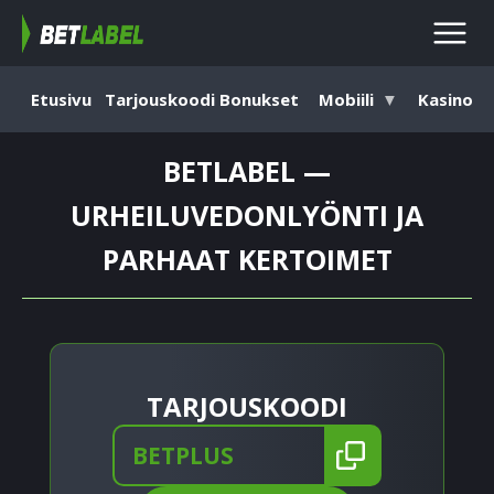
Etusivu
Tarjouskoodi
Bonukset
Mobiili
Kasino
BETLABEL —
URHEILUVEDONLYÖNTI JA
PARHAAT KERTOIMET
TARJOUSKOODI
BETPLUS