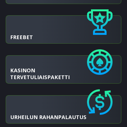
FREEBET
KASINON
TERVETULIAISPAKETTI
URHEILUN RAHANPALAUTUS