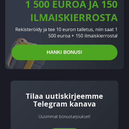
1 500 EUROA JA 150
ILMAISKIERROSTA
Rekisteröidy ja tee 10 euron talletus, niin saat 1
500 euroa + 150 ilmaiskierrosta!
HANKI BONUS!
Tilaa uutiskirjeemme
Telegram kanava
Uusimmat bonustarjoukset!