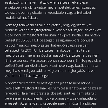
eszköztől is, amelyen játszik. A félreértések elkerülése
érdekében kérjük, tekintse meg a kivételek teljes listáját az
Üdvözlő Csomag oldalán a weboldalon vagy a
BetLabel
mobilalkalmazásban
.
Nem fog találkozni azzal a helyzettel, hogy egyszerre két
bónuszt kellene megforgatnia: a következőt szigorúan csak az
előző bónusz megforgatása után írják jóvá. Például, ha hétfőn
befizetett 36 600 HUF összeget, és ugyanekkora bónuszt
kapott 7 napos megforgatási határidővel, egy szerdán
teljesített 73 200 HUF befizetés – miközben még tart a
megforgatás – nem minősül a második befizetésnek, és nem
jár érte
bónusz
. A második bónusz azonban járni fog egy olyan
befizetésért, amelyet a következő héten vagy korábban tesz
meg, ha sikerül gyorsabban végeznie a megforgatással, és
ezután tölti fel az egyenlegét.
A promóciós feltételek részleges teljesítése nem minősül
befejezett megforgatásnak, és nem teszi lehetővé az összegek
felvételét. Ha a megforgatási időszak lejárt, és nem sikerült
befejeznie, az azt jelenti, hogy a bónusz visszavonhatatlanul
elveszett. Az a helyzet is késedelemnek minősül, ha időben