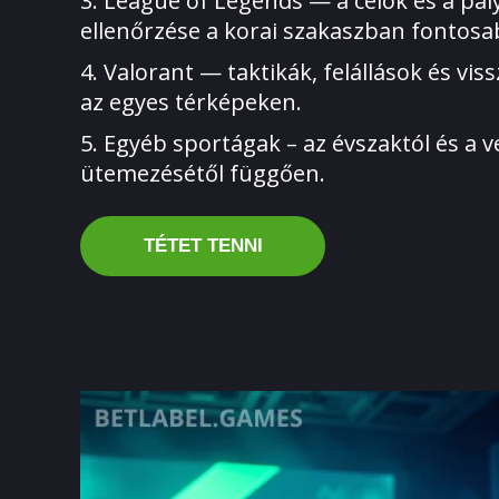
3. League of Legends — a célok és a pá
ellenőrzése a korai szakaszban fontos
4. Valorant — taktikák, felállások és vis
az egyes térképeken.
5. Egyéb sportágak – az évszaktól és a 
ütemezésétől függően.
TÉTET TENNI