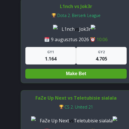
L1nch vs Jok3r
Dota 2. Berserk League
L1nch
vs
Jok3r
9 augusztus 2026
10:06
GY1
GY2
1.164
4.705
Make Bet
FaZe Up Next vs Teletubisie sialala
CS 2. United 21
FaZe Up Next
vs
Teletubisie sialala