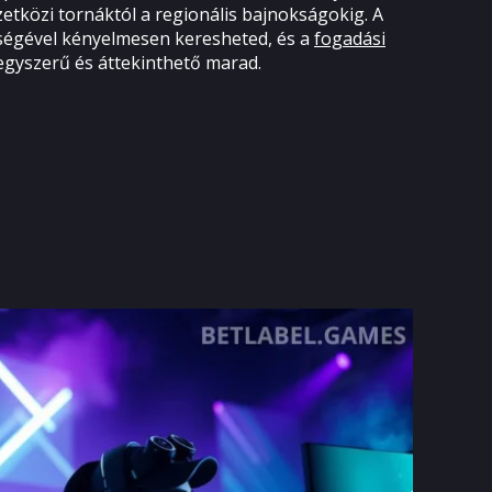
tközi tornáktól a regionális bajnokságokig. A
ségével kényelmesen keresheted, és a
fogadási
gyszerű és áttekinthető marad.