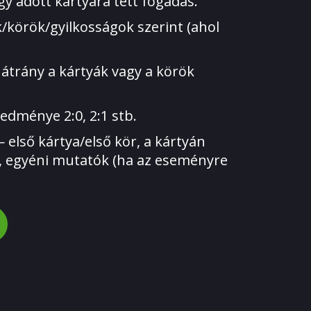
y adott kártyára tett fogadás.
/körök/gyilkosságok szerint (ahol
átrány a kártyák vagy a körök
edménye 2:0, 2:1 stb.
 első kártya/első kör, a kártyán
, egyéni mutatók (ha az eseményre