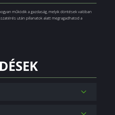
, hogyan működik a gazdaság, melyik döntések valóban
sszatérés után pillanatok alatt megragadhatod a
DÉSEK