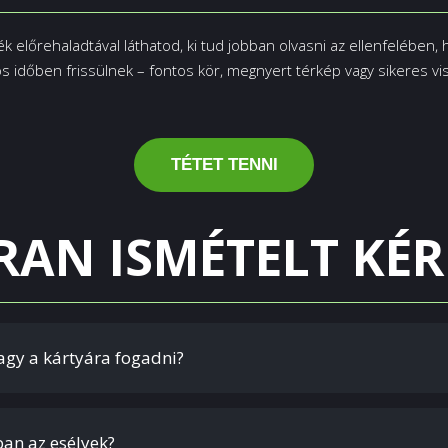
k előrehaladtával láthatod, ki tud jobban olvasni az ellenfelében
s időben frissülnek – fontos kör, megnyert térkép vagy sikeres vi
TÉTET TENNI
RAN ISMÉTELT KÉR
agy a kártyára fogadni?
ban az esélyek?