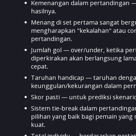
Kemenangan dalam pertandingan —
hasilnya.
Menang di set pertama sangat berg
mengharapkan "kekalahan" atau co
pertandingan.
Jumlah gol — over/under, ketika pe
diperkirakan akan berlangsung lama 
cepat.
Taruhan handicap — taruhan deng
keunggulan/kekurangan dalam per
Skor pasti — untuk prediksi skenario (2
Sistem tie-break dalam pertanding
pilihan yang baik bagi pemain yang 
kuat.
Total individu — berdasarkan pertan