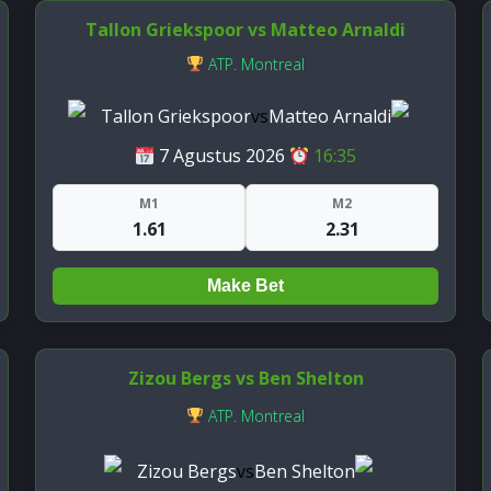
Tallon Griekspoor vs Matteo Arnaldi
ATP. Montreal
Tallon Griekspoor
vs
Matteo Arnaldi
7 Agustus 2026
16:35
M1
M2
1.61
2.31
Make Bet
Zizou Bergs vs Ben Shelton
ATP. Montreal
Zizou Bergs
vs
Ben Shelton