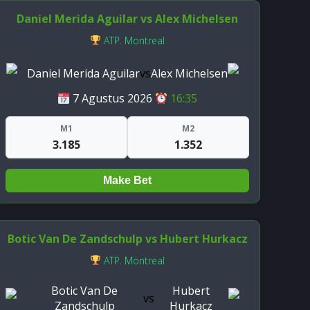
Daniel Merida Aguilar vs Alex Michelsen
ATP. Montreal
Daniel Merida Aguilar
vs
Alex Michelsen
7 Agustus 2026
16:35
M1
M2
3.185
1.352
Make Bet
Botic Van De Zandschulp vs Hubert Hurkacz
ATP. Montreal
Botic Van De
Hubert
vs
Zandschulp
Hurkacz