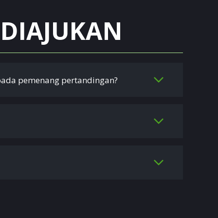
 DIAJUKAN
 pada pemenang pertandingan?