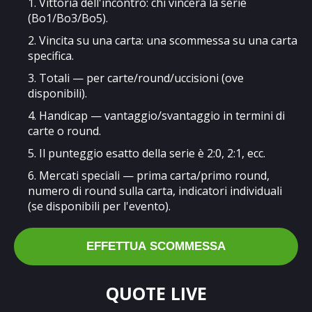
1. Vittoria dell'incontro: chi vincerà la serie
(Bo1/Bo3/Bo5).
2. Vincita su una carta: una scommessa su una carta
specifica.
3. Totali — per carte/round/uccisioni (ove
disponibili).
4. Handicap — vantaggio/svantaggio in termini di
carte o round.
5. Il punteggio esatto della serie è 2:0, 2:1, ecc.
6. Mercati speciali — prima carta/primo round,
numero di round sulla carta, indicatori individuali
(se disponibili per l'evento).
EFFETTUA SCOMMESSA
QUOTE LIVE