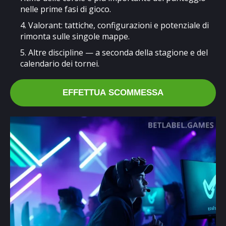
nelle prime fasi di gioco.
4. Valorant: tattiche, configurazioni e potenziale di
rimonta sulle singole mappe.
5. Altre discipline — a seconda della stagione e del
calendario dei tornei.
EFFETTUA SCOMMESSA