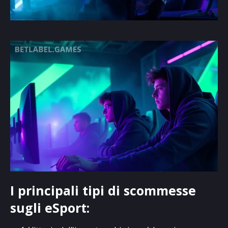
I principali tipi di scommesse
sugli eSport: