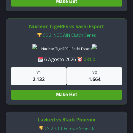
Make Bet
Nuclear TigeRES vs Sashi Esport
CS 2. NODWIN Clutch Series
Nuclear TigeRES
vs
Sashi Esport
6 Agosto 2026
08:00
V1
V2
2.132
1.664
Make Bet
Lavked vs Black Phoenix
CS 2. CCT Europe Series 6