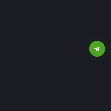
2026 無断転載を禁じます