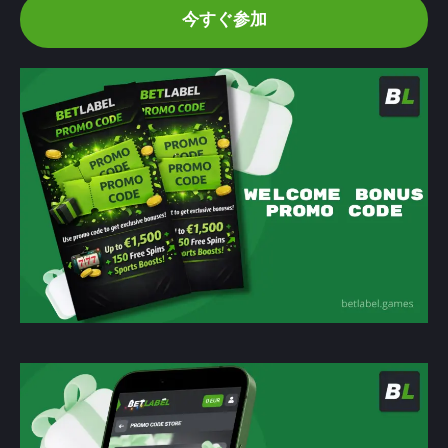
今すぐ参加