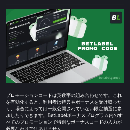
プロモーションコードは英数字の組み合わせです。これ
を有効化すると、利用者は特典やボーナスを受け取った
り、場合によっては一般公開されていない限定抽選に参
加したりできます。BetLabelボーナスプログラム内のす
べてのプロモーションで特別なボーナスコードの入力が
必要なわけではありません。