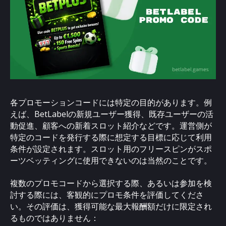
各プロモーションコードには特定の目的があります。例
えば、BetLabelの新規ユーザー獲得、既存ユーザーの活
動促進、顧客への新着スロット紹介などです。運営側が
特定のコードを発行する際に想定する目標に応じて利用
条件が設定されます。スロット用のフリースピンがスポ
ーツベッティングに使用できないのは当然のことです。
複数のプロモコードから選択する際、あるいは参加を検
討する際には、客観的にプロモ条件を評価してくださ
い。その評価は、獲得可能な最大報酬額だけに限定され
るものではありません：