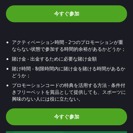
今すぐ参加
アクティベーション時間 - 2つのプロモーションが重
ならない状態で参加する時間的余裕があるかどうか；
賭け金 - 出金するために必要な賭け金額
賭け時間 - 制限時間内に賭け金を賭ける時間があるか
どうか；
プロモーションコードの特典を活用する方法 - 条件付
きフリーベットを賞品として提供しても、スポーツに
興味のない人には役に立たない。
今すぐ参加