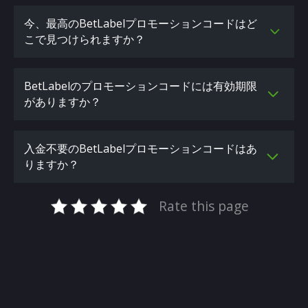
今、最高のBetLabelプロモーションコードはど
こで見つけられますか？
BetLabelのプロモーションコードには有効期限
がありますか？
入金不要のBetLabelプロモーションコードはあ
りますか？
Rate this page