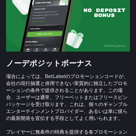
ノーデポジットボーナス
場合によっては、BetLabelのプロモーションコードが、
会社の現行抽選と併用できない実質的に独立したプロモ
ーションの条件で提供されることがあります。この場
合、ユーザーは通常、フリーベットまたはフリースピン
パッケージを受け取ります。これは、個々のギャンブル
エンターテインメントプロバイダー、あるいは単に彼ら
の最新開発を宣伝する手段としてよく用いられます。
プレイヤーに無条件の特典を提供する各プロモーション