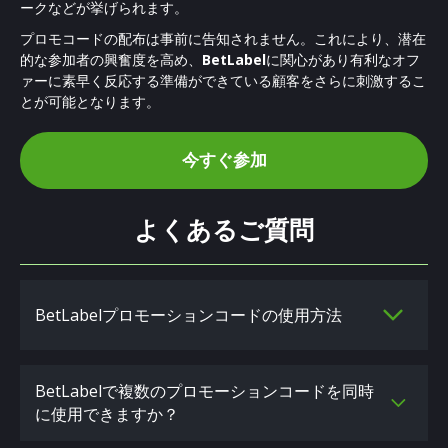
ークなどが挙げられます。
プロモコードの配布は事前に告知されません。これにより、潜在
的な参加者の興奮度を高め、
BetLabel
に関心があり有利なオフ
ァーに素早く反応する準備ができている顧客をさらに刺激するこ
とが可能となります。
今すぐ参加
よくあるご質問
BetLabelプロモーションコードの使用方法
BetLabelで複数のプロモーションコードを同時
に使用できますか？