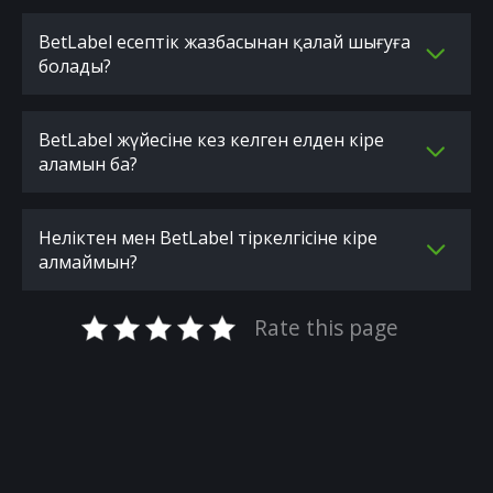
BetLabel есептік жазбасынан қалай шығуға
болады?
BetLabel жүйесіне кез келген елден кіре
аламын ба?
Неліктен мен BetLabel тіркелгісіне кіре
алмаймын?
Rate this page