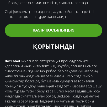
блокқа ставка сомасын енгізіп, ставканы растаңыз.
Сіздің болжамыңыз орындалғанда, ұтыс ойыншының негізгі
шотына автоматты түрде аударылады.
ҚАЗІР ҚОСЫЛЫҢЫЗ
ҚОРЫТЫНДЫ
BetLabel
жүйесіндегі авторизация процедурасы өте
қарапайым және интуитивті. ДК, ноутбук, планшет немесе
смартфонмен жұмыс тәжірибесі бар пайдаланушылардың
көпшілігі оны өздігінен шарлай алады. Егер сізде кейбір
қиындықтар болса да, бұл мақала жүйедегі авторизация
принципін түсіндіруі және ең көп кездесетін мәселелерді шешу
жолы туралы түсінік беруі керек. Егер мәселеңіздің шешімі осы
мақалада сипатталмаған болса, BetLabel қолдау қызметіне
тікелей хабарласыңыз. Біздің онлайн чатымыз тәулік бойы
жұмыс істейді және біздің кеңесшілер сізге шешім табуға