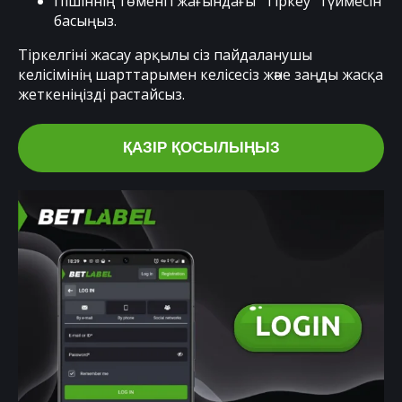
Пішіннің төменгі жағындағы "Тіркеу" түймесін
басыңыз.
Тіркелгіні жасау арқылы сіз пайдаланушы
келісімінің шарттарымен келісесіз және заңды жасқа
жеткеніңізді растайсыз.
ҚАЗІР ҚОСЫЛЫҢЫЗ