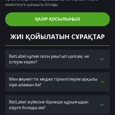
көмектесуге қуанышты болады.
ҚАЗІР ҚОСЫЛЫҢЫЗ
ЖИІ ҚОЙЫЛАТЫН СҰРАҚТАР
BetLabel құпия сөзін ұмытып қалсам, не
істеуім керек?
Мен әлеуметтік медиа тіркелгілерім арқылы
кіре аламын ба?
BetLabel жүйесіне бірнеше құрылғыдан
кіруге болады ма?