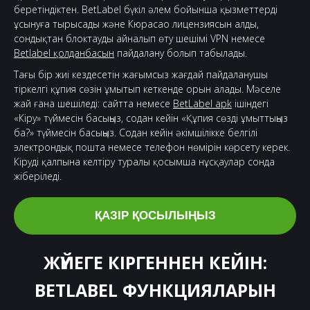
беретіндіктен. BetLabel бүкіл әлем бойынша қызметтерді
ұсынуға тырысады және Кюрасао лицензиясын алды,
сондықтан блоктауды айналып өту шешімі VPN немесе
Betlabel қолданбасын
пайдалану болып табылады.
Тағы бір жиі кездесетін жағымсыз жағдай пайдаланушы
тіркелгі құпия сөзін ұмытып кеткенде орын алады. Мәселе
жай ғана шешіледі: сайтта немесе
BetLabel apk
ішіндегі
«Кіру» түймесін басыңыз, содан кейін «Құпия сөзді ұмыттыңыз
ба?» түймесін басыңыз. Содан кейін әкімшілікке белгілі
электрондық пошта немесе телефон нөмірін көрсету керек.
Кіруді қалпына келтіру туралы қосымша нұсқаулар сонда
жіберіледі.
ҚАЗІР ҚОСЫЛЫҢЫЗ
ЖҮЙЕГЕ КІРГЕННЕН КЕЙІН:
BETLABEL ФУНКЦИЯЛАРЫН