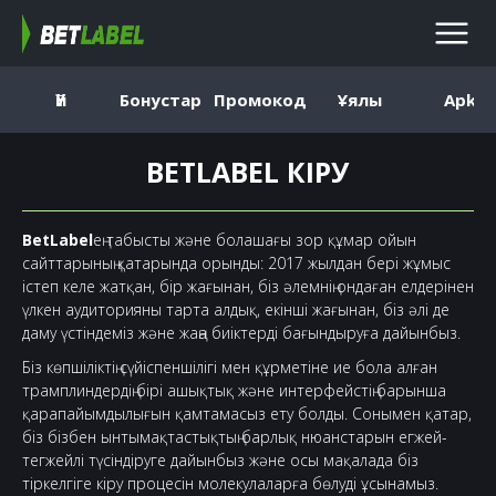
Үй
Бонустар
Промокод
Ұялы
Apk
BETLABEL КІРУ
BetLabel
ең табысты және болашағы зор құмар ойын
сайттарының қатарында орынды: 2017 жылдан бері жұмыс
істеп келе жатқан, бір жағынан, біз әлемнің ондаған елдерінен
үлкен аудиторияны тарта алдық, екінші жағынан, біз әлі де
даму үстіндеміз және жаңа биіктерді бағындыруға дайынбыз.
Біз көпшіліктің сүйіспеншілігі мен құрметіне ие бола алған
трамплиндердің бірі ашықтық және интерфейстің барынша
қарапайымдылығын қамтамасыз ету болды. Сонымен қатар,
біз бізбен ынтымақтастықтың барлық нюанстарын егжей-
тегжейлі түсіндіруге дайынбыз және осы мақалада біз
тіркелгіге кіру процесін молекулаларға бөлуді ұсынамыз.