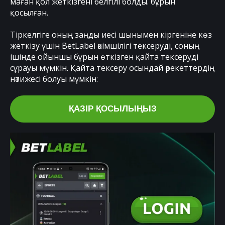
маған қол жеткізгені белгілі болды. бұрын
қосылған.
Тіркелгіге оның заңды иесі шынымен кіргеніне көз
жеткізу үшін BetLabel әкімшілігі тексеруді, соның
ішінде ойыншы бұрын өткізген қайта тексеруді
сұрауы мүмкін. Қайта тексеру осындай әрекеттердің
нәтижесі болуы мүмкін:
ҚАЗІР ҚОСЫЛЫҢЫЗ