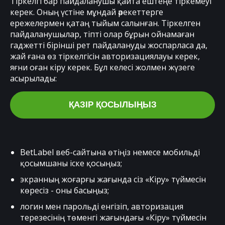
Тіркелгі бар пайдаланушы қайта ештеңе тіркемеуі
керек. Оның үстіне мұндай әрекеттерге
ережелермен қатаң тыйым салынған. Тіркелген
пайдаланушылар, тіпті олар бұрын ойнамаған
гаджетті бірінші рет пайдалануды жоспарласа да,
жай ғана өз тіркелгісін авторизациялауы керек,
яғни оған кіру керек. Бұл келесі жолмен жүзеге
асырылады:
ҚАЗІР ҚОСЫЛЫҢЫЗ
BetLabel веб-сайтына өтіңіз немесе мобильді
қосымшаны іске қосыңыз;
экранның жоғарғы жағында сіз «Кіру» түймесін
көресіз - оны басыңыз;
логин мен парольді енгізіп, авторизация
терезесінің төменгі жағындағы «Кіру» түймесін