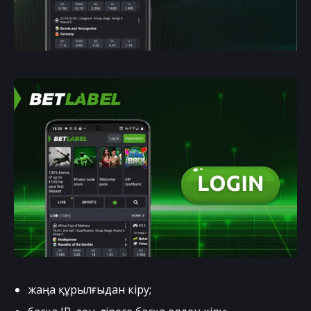
жаңа құрылғыдан кіру;