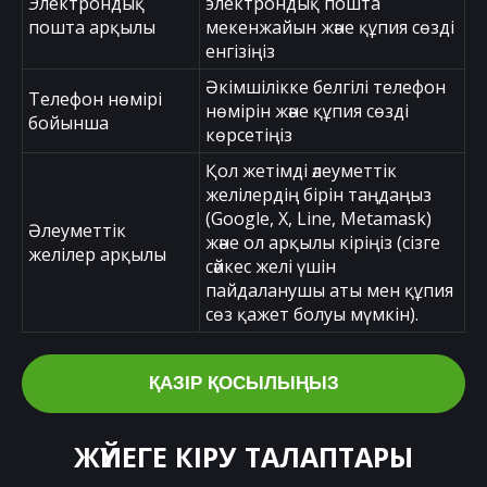
Электрондық
электрондық пошта
пошта арқылы
мекенжайын және құпия сөзді
енгізіңіз
Әкімшілікке белгілі телефон
Телефон нөмірі
нөмірін және құпия сөзді
бойынша
көрсетіңіз
Қол жетімді әлеуметтік
желілердің бірін таңдаңыз
(Google, X, Line, Metamask)
Әлеуметтік
және ол арқылы кіріңіз (сізге
желілер арқылы
сәйкес желі үшін
пайдаланушы аты мен құпия
сөз қажет болуы мүмкін).
ҚАЗІР ҚОСЫЛЫҢЫЗ
ЖҮЙЕГЕ КІРУ ТАЛАПТАРЫ