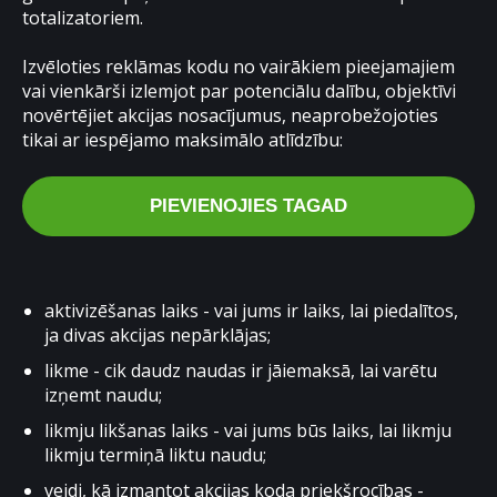
totalizatoriem.
Izvēloties reklāmas kodu no vairākiem pieejamajiem
vai vienkārši izlemjot par potenciālu dalību, objektīvi
novērtējiet akcijas nosacījumus, neaprobežojoties
tikai ar iespējamo maksimālo atlīdzību:
PIEVIENOJIES TAGAD
aktivizēšanas laiks - vai jums ir laiks, lai piedalītos,
ja divas akcijas nepārklājas;
likme - cik daudz naudas ir jāiemaksā, lai varētu
izņemt naudu;
likmju likšanas laiks - vai jums būs laiks, lai likmju
likmju termiņā liktu naudu;
veidi, kā izmantot akcijas koda priekšrocības -