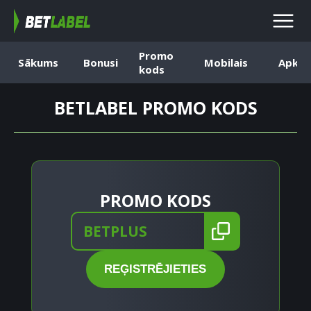
Promo
Sākums
Bonusi
Mobilais
Apk
kods
BETLABEL PROMO KODS
PROMO KODS
BETPLUS
REĢISTRĒJIETIES