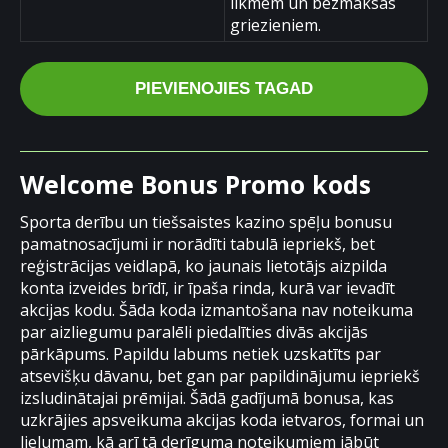
likmēm un bezmaksas
griezieniem.
PIEVIENOJIES TAGAD
Welcome Bonus Promo kods
Sporta derību un tiešsaistes kazino spēļu bonusu
pamatnosacījumi ir norādīti tabulā iepriekš, bet
reģistrācijas veidlapā, ko jaunais lietotājs aizpilda
konta izveides brīdī, ir īpaša rinda, kurā var ievadīt
akcijas kodu. Šāda koda izmantošana nav noteikuma
par aizliegumu paralēli piedalīties divās akcijās
pārkāpums. Papildu labums netiek uzskatīts par
atsevišķu dāvanu, bet gan par papildinājumu iepriekš
izsludinātajai prēmijai. Šādā gadījumā bonusa, kas
uzkrājies apsveikuma akcijas koda ietvaros, formai un
lielumam, kā arī tā derīguma noteikumiem jābūt