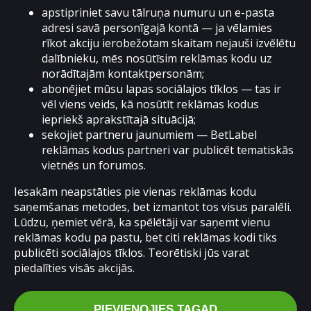
apstipriniet savu tālruņa numuru un e-pasta
adresi savā personīgajā kontā — ja vēlamies
rīkot akciju ierobežotam skaitam nejauši izvēlētu
dalībnieku, mēs nosūtīsim reklāmas kodu uz
norādītajām kontaktpersonām;
abonējiet mūsu lapas sociālajos tīklos — tas ir
vēl viens veids, kā nosūtīt reklāmas kodus
iepriekš aprakstītajā situācijā;
sekojiet partneru jaunumiem — BetLabel
reklāmas kodus partneri var publicēt tematiskās
vietnēs un forumos.
Iesakām neapstāties pie vienas reklāmas kodu
saņemšanas metodes, bet izmantot tos visus paralēli.
Lūdzu, ņemiet vērā, ka spēlētāji var saņemt vienu
reklāmas kodu pa pastu, bet citi reklāmas kodi tiks
publicēti sociālajos tīklos. Teorētiski jūs varat
piedalīties visās akcijās.
PIEVIENOJIES TAGAD