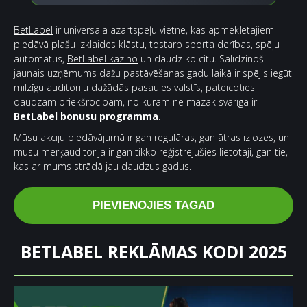
BetLabel
ir universāla azartspēļu vietne, kas apmeklētājiem
piedāvā plašu izklaides klāstu, tostarp sporta derības, spēļu
automātus,
BetLabel kazino
un daudz ko citu. Salīdzinoši
jaunais uzņēmums dažu pastāvēšanas gadu laikā ir spējis iegūt
milzīgu auditoriju dažādās pasaules valstīs, pateicoties
daudzām priekšrocībām, no kurām ne mazāk svarīga ir
BetLabel bonusu programma
.
Mūsu akciju piedāvājumā ir gan regulāras, gan ātras izlozes, un
mūsu mērķauditorija ir gan tikko reģistrējušies lietotāji, gan tie,
kas ar mums strādā jau daudzus gadus.
PIEVIENOJIES TAGAD
BETLABEL REKLĀMAS KODI 2025