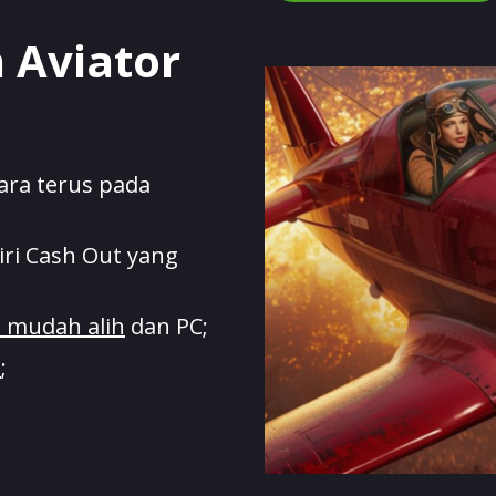
 Aviator
ara terus pada
ri Cash Out yang
i mudah alih
dan PC;
o
;