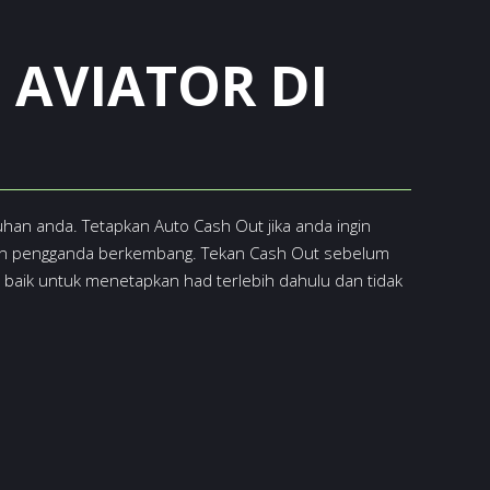
AVIATOR DI
ruhan anda. Tetapkan Auto Cash Out jika anda ingin
kan pengganda berkembang. Tekan Cash Out sebelum
 baik untuk menetapkan had terlebih dahulu dan tidak