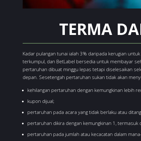
TERMA DA
Kadar pulangan tunai ialah 3% daripada kerugian untuk
terkumpul, dan BetLabel bersedia untuk membayar sehing
pertaruhan dibuat minggu lepas tetapi diselesaikan sel
depan. Sesetengah pertaruhan sukan tidak akan menyeb
kehilangan pertaruhan dengan kemungkinan lebih re
kupon dijual;
pertaruhan pada acara yang tidak berlaku atau dita
pertaruhan dikira dengan kemungkinan 1, termasuk d
pertaruhan pada jumlah atau kecacatan dalam mana