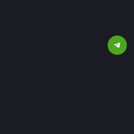
osisikan dirinya sebagai laman yang dicipta oleh
sepatutnya menjadi perkhidmatan ideal untuk
luan pertaruhan moden dengan pilihan pertaruhan
luaran yang mudah, serta program ganjaran sendiri