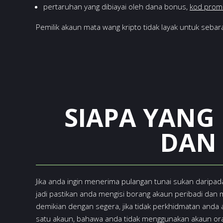
pertaruhan yang dibiayai oleh dana bonus,
kod prom
Pemilik akaun mata wang kripto tidak layak untuk seba
SIAPA YANG
DAN
Jika anda ingin menerima pulangan tunai sukan daripa
jadi pastikan anda mengisi borang akaun peribadi da
demikian dengan segera, jika tidak perkhidmatan anda
satu akaun, bahawa anda tidak menggunakan akaun oran