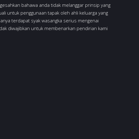
ngesahkan bahawa anda tidak melanggar prinsip yang
ali untuk penggunaan tapak oleh ahli keluarga yang
iranya terdapat syak wasangka serius mengenai
tidak diwajibkan untuk membenarkan pendirian kami