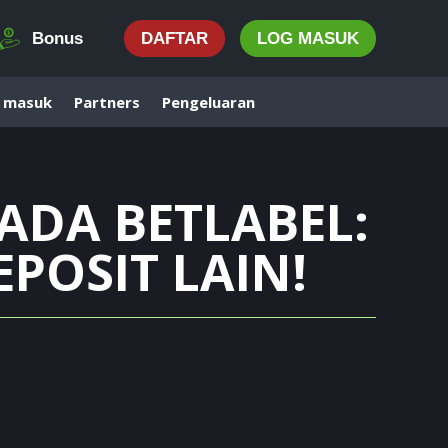
Bonus
DAFTAR
LOG MASUK
 masuk
Partners
Pengeluaran
ADA BETLABEL:
POSIT LAIN!