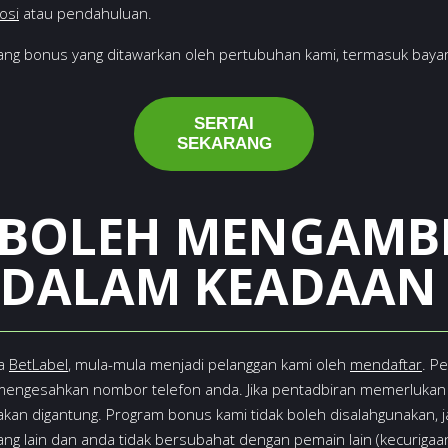
osi
atau pendahuluan.
rang bonus yang ditawarkan oleh pertubuhan kami, termasuk bayara
SERTAI
SEKARANG
 BOLEH MENGAMB
 DALAM KEADAAN 
da
BetLabel
, mula-mula menjadi pelanggan kami oleh
mendaftar
. P
n mengesahkan nombor telefon anda. Jika pentadbiran memerluka
 akan digantung. Program bonus kami tidak boleh disalahgunakan,
g lain dan anda tidak bersubahat dengan pemain lain (kecurigaan