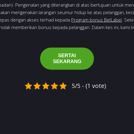
epadan). Pengenalan yang diterangkan di atas bertujuan untuk me
n akan mengenakan larangan seumur hidup ke atas pelanggan, kecu
lepas dengan akses terhad kepada
Program bonus BetLabel
. Sek
enolak memberikan bonus kepada pelanggan. Dalam kes ini, kami 
SERTAI
SEKARANG
5/5 - (1 vote)