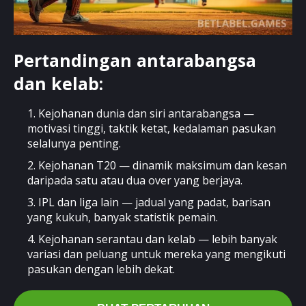
Pertandingan antarabangsa
dan kelab:
1. Kejohanan dunia dan siri antarabangsa —
motivasi tinggi, taktik ketat, kedalaman pasukan
selalunya penting.
2. Kejohanan T20 — dinamik maksimum dan kesan
daripada satu atau dua over yang berjaya.
3. IPL dan liga lain — jadual yang padat, barisan
yang kukuh, banyak statistik pemain.
4. Kejohanan serantau dan kelab — lebih banyak
variasi dan peluang untuk mereka yang mengikuti
pasukan dengan lebih dekat.