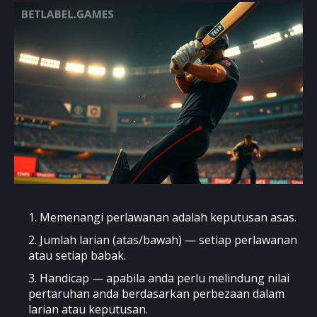
1. Memenangi perlawanan adalah keputusan asas.
2. Jumlah larian (atas/bawah) — setiap perlawanan
atau setiap babak.
3. Handicap — apabila anda perlu melindung nilai
pertaruhan anda berdasarkan perbezaan dalam
larian atau keputusan.