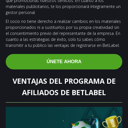
que promocionas nuestros servicios. En cuanto a los
materiales publicitarios, te los proporcionará íntegramente un
gestor personal.
El socio no tiene derecho a realizar cambios en los materiales
proporcionados ni a sustituirlos por su propia creatividad sin
el consentimiento previo del representante de la empresa. En
cuanto a las estrategias de éxito, solo tú sabes cómo
transmitir a tu público las ventajas de registrarse en BetLabel.
ÚNETE AHORA
VENTAJAS DEL PROGRAMA DE
AFILIADOS DE BETLABEL