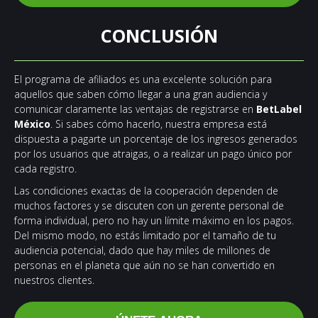
CONCLUSIÓN
El programa de afiliados es una excelente solución para
aquellos que saben cómo llegar a una gran audiencia y
comunicar claramente las ventajas de registrarse en
BetLabel
México
. Si sabes cómo hacerlo, nuestra empresa está
dispuesta a pagarte un porcentaje de los ingresos generados
por los usuarios que atraigas, o a realizar un pago único por
cada registro.
Las condiciones exactas de la cooperación dependen de
muchos factores y se discuten con un gerente personal de
forma individual, pero no hay un límite máximo en los pagos.
Del mismo modo, no estás limitado por el tamaño de tu
audiencia potencial, dado que hay miles de millones de
personas en el planeta que aún no se han convertido en
nuestros clientes.