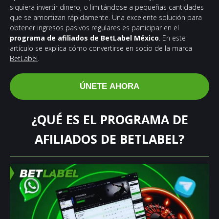
siquiera invertir dinero, o limitándose a pequeñas cantidades
que se amortizan rápidamente. Una excelente solución para
obtener ingresos pasivos regulares es participar en el
programa de afiliados de BetLabel México
. En este
artículo se explica cómo convertirse en socio de la marca
BetLabel
.
ÚNETE AHORA
¿QUÉ ES EL PROGRAMA DE
AFILIADOS DE BETLABEL?