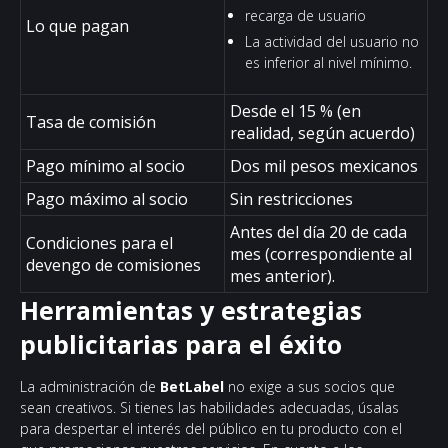
recarga de usuario
Lo que pagan
La actividad del usuario no
es inferior al nivel mínimo.
Desde el 15 % (en
Tasa de comisión
realidad, según acuerdo)
Pago mínimo al socio
Dos mil pesos mexicanos
Pago máximo al socio
Sin restricciones
Antes del día 20 de cada
Condiciones para el
mes (correspondiente al
devengo de comisiones
mes anterior).
Herramientas y estrategias
publicitarias para el éxito
La administración de
BetLabel
no exige a sus socios que
sean creativos. Si tienes las habilidades adecuadas, úsalas
para despertar el interés del público en tu producto con el