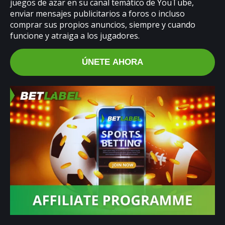
juegos de azar en su canal temático de YouTube,
enviar mensajes publicitarios a foros o incluso
comprar sus propios anuncios, siempre y cuando
funcione y atraiga a los jugadores.
ÚNETE AHORA