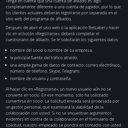
Tenga en cuenta que una cuenta de afiliado es algo
completamente diferente a una cuenta de jugador, por lo que
los clientes actuales deberán registrarse por separado en el
sitio web del programa de afiliados.
Después de abrir el sitio web o la aplicación BetLabel y hacer
clic en el botón «Registrarse», deberá completar el
cuestionario de afiliado. Se le solicitarán los siguientes datos:
nombre del socio o nombre de su empresa;
la principal fuente del tráfico atraído;
una amplia gama de datos de contacto: correo electrónico,
número de teléfono, Skype, Telegram;
nombre de usuario y contraseña.
Al hacer clic en «Registrarse», un nuevo usuario aún no se
convierte en socio. En ese momento, solo ha solicitado
convertirse en socio. La solicitud enviada será procesada por
un gestor personal, que examinará la viabilidad de la
colaboración con usted. Si no se encuentran argumentos
evidentes en contra de la colaboración en el formulario de
solicitud, nuestro empleado se pondrá en contacto con usted