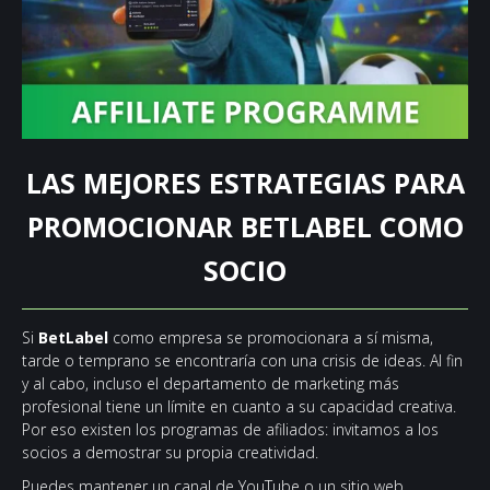
LAS MEJORES ESTRATEGIAS PARA
PROMOCIONAR BETLABEL COMO
SOCIO
Si
BetLabel
como empresa se promocionara a sí misma,
tarde o temprano se encontraría con una crisis de ideas. Al fin
y al cabo, incluso el departamento de marketing más
profesional tiene un límite en cuanto a su capacidad creativa.
Por eso existen los programas de afiliados: invitamos a los
socios a demostrar su propia creatividad.
Puedes mantener un canal de YouTube o un sitio web