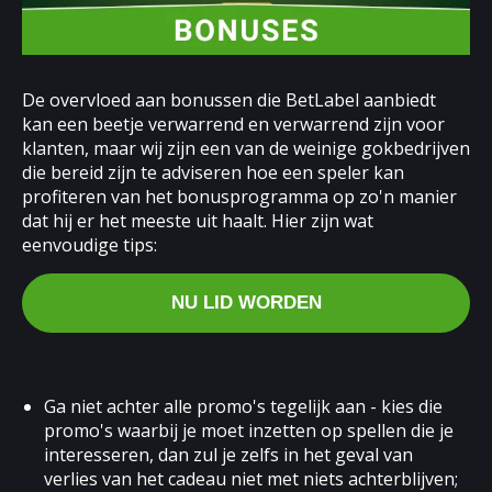
De overvloed aan bonussen die BetLabel aanbiedt
kan een beetje verwarrend en verwarrend zijn voor
klanten, maar wij zijn een van de weinige gokbedrijven
die bereid zijn te adviseren hoe een speler kan
profiteren van het bonusprogramma op zo'n manier
dat hij er het meeste uit haalt. Hier zijn wat
eenvoudige tips:
NU LID WORDEN
Ga niet achter alle promo's tegelijk aan - kies die
promo's waarbij je moet inzetten op spellen die je
interesseren, dan zul je zelfs in het geval van
verlies van het cadeau niet met niets achterblijven;