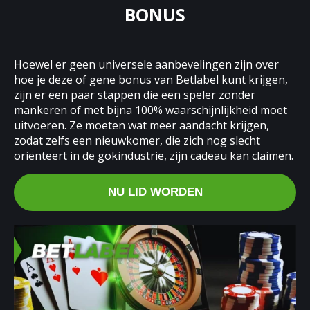
BONUS
Hoewel er geen universele aanbevelingen zijn over
hoe je deze of gene bonus van Betlabel kunt krijgen,
zijn er een paar stappen die een speler zonder
mankeren of met bijna 100% waarschijnlijkheid moet
uitvoeren. Ze moeten wat meer aandacht krijgen,
zodat zelfs een nieuwkomer, die zich nog slecht
oriënteert in de gokindustrie, zijn cadeau kan claimen.
NU LID WORDEN