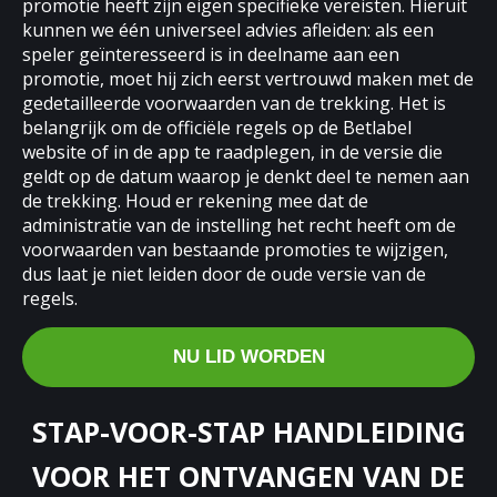
promotie heeft zijn eigen specifieke vereisten. Hieruit
kunnen we één universeel advies afleiden: als een
speler geïnteresseerd is in deelname aan een
promotie, moet hij zich eerst vertrouwd maken met de
gedetailleerde voorwaarden van de trekking. Het is
belangrijk om de officiële regels op de Betlabel
website of in de app te raadplegen, in de versie die
geldt op de datum waarop je denkt deel te nemen aan
de trekking. Houd er rekening mee dat de
administratie van de instelling het recht heeft om de
voorwaarden van bestaande promoties te wijzigen,
dus laat je niet leiden door de oude versie van de
regels.
NU LID WORDEN
STAP-VOOR-STAP HANDLEIDING
VOOR HET ONTVANGEN VAN DE