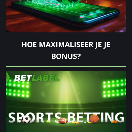
HOE MAXIMALISEER JE JE
BONUS?