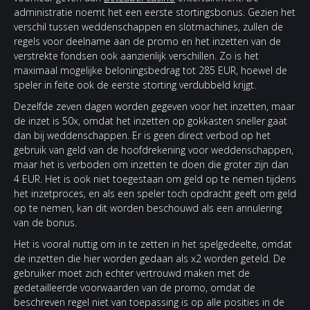
administratie noemt het een eerste stortingsbonus. Gezien het
verschil tussen weddenschappen en slotmachines, zullen de
regels voor deelname aan de promo en het inzetten van de
verstrekte fondsen ook aanzienlijk verschillen. Zo is het
maximaal mogelijke beloningsbedrag tot 285 EUR, hoewel de
speler in feite ook de eerste storting verdubbeld krijgt.
Dezelfde zeven dagen worden gegeven voor het inzetten, maar
de inzet is 50x, omdat het inzetten op gokkasten sneller gaat
dan bij weddenschappen. Er is geen direct verbod op het
gebruik van geld van de hoofdrekening voor weddenschappen,
maar het is verboden om inzetten te doen die groter zijn dan
4 EUR. Het is ook niet toegestaan om geld op te nemen tijdens
het inzetproces, en als een speler toch opdracht geeft om geld
op te nemen, kan dit worden beschouwd als een annulering
van de bonus.
Het is vooral nuttig om in te zetten in het spelgedeelte, omdat
de inzetten die hier worden gedaan als x2 worden geteld. De
gebruiker moet zich echter vertrouwd maken met de
gedetailleerde voorwaarden van de promo, omdat de
beschreven regel niet van toepassing is op alle posities in de