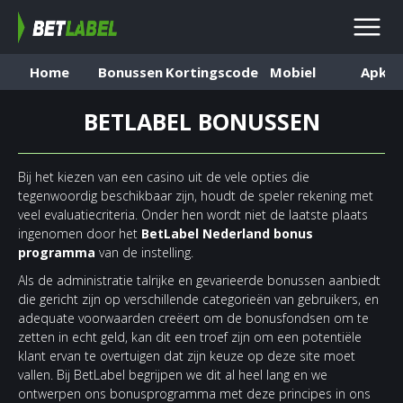
Home
Bonussen
Kortingscode
Mobiel
Apk
BETLABEL BONUSSEN
Bij het kiezen van een casino uit de vele opties die
tegenwoordig beschikbaar zijn, houdt de speler rekening met
veel evaluatiecriteria. Onder hen wordt niet de laatste plaats
ingenomen door het
BetLabel Nederland bonus
programma
van de instelling.
Als de administratie talrijke en gevarieerde bonussen aanbiedt
die gericht zijn op verschillende categorieën van gebruikers, en
adequate voorwaarden creëert om de bonusfondsen om te
zetten in echt geld, kan dit een troef zijn om een potentiële
klant ervan te overtuigen dat zijn keuze op deze site moet
vallen. Bij BetLabel begrijpen we dit al heel lang en we
ontwerpen ons bonusprogramma met deze principes in ons