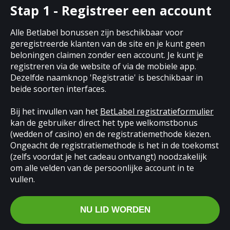
Stap 1 - Registreer een account
Alle Betlabel bonussen zijn beschikbaar voor
geregistreerde klanten van de site en je kunt geen
beloningen claimen zonder een account. Je kunt je
registreren via de website of via de mobiele app.
Dezelfde naamknop 'Registratie' is beschikbaar in
beide soorten interfaces.
Bij het invullen van het
BetLabel registratieformulier
kan de gebruiker direct het type welkomstbonus
(wedden of casino) en de registratiemethode kiezen.
Ongeacht de registratiemethode is het in de toekomst
(zelfs voordat je het cadeau ontvangt) noodzakelijk
om alle velden van de persoonlijke account in te
vullen.
NU LID WORDEN