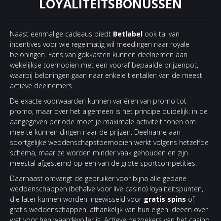
LOYALITEITSBONUSSEN
Naast eenmalige cadeaus biedt
Betlabel
ook tal van
incentives voor wie regelmatig wil meedingen naar royale
beloningen. Fans van gokkasten kunnen deelnemen aan
wekelijkse toernooien met een vooraf bepaalde prijzenpot,
waarbij beloningen gaan naar enkele tientallen van de meest
actieve deelnemers.
De exacte voorwaarden kunnen variëren van promo tot
promo, maar over het algemeen is het principe duidelijk: in de
aangegeven periode moet je maximale activiteit tonen om
mee te kunnen dingen naar de prijzen. Deelname aan
soortgelijke weddenschapstoernooien werkt volgens hetzelfde
schema, maar ze worden minder vaak gehouden en zijn
meestal afgestemd op een van de grote sportcompetities.
Daarnaast ontvangt de gebruiker voor bijna alle gedane
weddenschappen (behalve voor live casino) loyaliteitspunten,
die later kunnen worden ingewisseld voor
gratis spins
of
gratis weddenschappen, afhankelijk van hun eigen ideeën over
wat voor hen waardevoller is. Actieve bezoekers van het casino