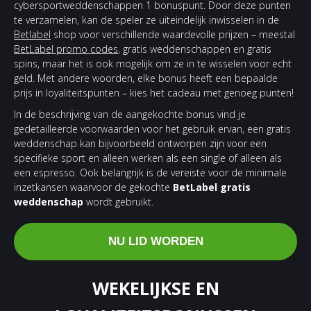
cybersportweddenschappen 1 bonuspunt. Door deze punten
te verzamelen, kan de speler ze uiteindelijk inwisselen in de
Betlabel
shop voor verschillende waardevolle prijzen – meestal
BetLabel promo codes
, gratis weddenschappen en gratis
spins, maar het is ook mogelijk om ze in te wisselen voor echt
geld. Met andere woorden, elke bonus heeft een bepaalde
prijs in loyaliteitspunten – kies het cadeau met genoeg punten!
In de beschrijving van de aangekochte bonus vind je
gedetailleerde voorwaarden voor het gebruik ervan, een gratis
weddenschap kan bijvoorbeeld ontworpen zijn voor een
specifieke sport en alleen werken als een single of alleen als
een espresso. Ook belangrijk is de vereiste voor de minimale
inzetkansen waarvoor de gekochte
BetLabel gratis
weddenschap
wordt gebruikt.
NU LID WORDEN
WEKELIJKSE EN