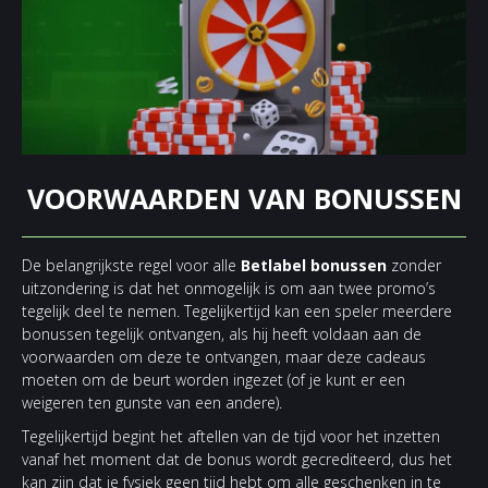
VOORWAARDEN VAN BONUSSEN
De belangrijkste regel voor alle
Betlabel bonussen
zonder
uitzondering is dat het onmogelijk is om aan twee promo’s
tegelijk deel te nemen. Tegelijkertijd kan een speler meerdere
bonussen tegelijk ontvangen, als hij heeft voldaan aan de
voorwaarden om deze te ontvangen, maar deze cadeaus
moeten om de beurt worden ingezet (of je kunt er een
weigeren ten gunste van een andere).
Tegelijkertijd begint het aftellen van de tijd voor het inzetten
vanaf het moment dat de bonus wordt gecrediteerd, dus het
kan zijn dat je fysiek geen tijd hebt om alle geschenken in te