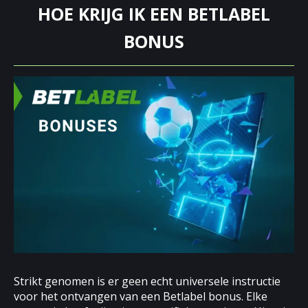
HOE KRIJG IK EEN BETLABEL
BONUS
Strikt genomen is er geen echt universele instructie
voor het ontvangen van een Betlabel bonus. Elke