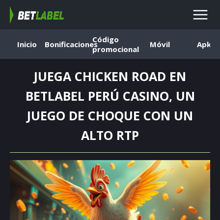
Código
Inicio
Bonificaciones
Móvil
Apk
promocional
JUEGA CHICKEN ROAD EN
BETLABEL PERÚ CASINO, UN
JUEGO DE CHOQUE CON UN
ALTO RTP