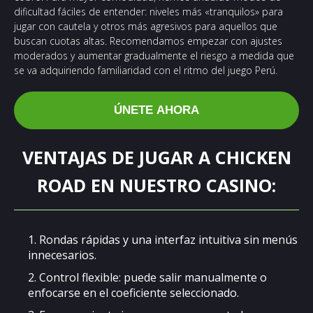
dificultad fáciles de entender: niveles más «tranquilos» para
jugar con cautela y otros más agresivos para aquellos que
buscan cuotas altas. Recomendamos empezar con ajustes
moderados y aumentar gradualmente el riesgo a medida que
se va adquiriendo familiaridad con el ritmo del juego Perú.
ÚNETE AHORA
VENTAJAS DE JUGAR A CHICKEN
ROAD EN NUESTRO CASINO:
1. Rondas rápidas y una interfaz intuitiva sin menús
innecesarios.
2. Control flexible: puede salir manualmente o
enfocarse en el coeficiente seleccionado.