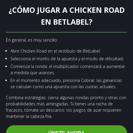
¿CÓMO JUGAR A CHICKEN ROAD
EN BETLABEL?
En general, es muy sencillo:
Abre Chicken Road en el vestíbulo de BetLabel.
Selecciona el monto de la apuesta y el modo de dificultad;
Comienza la ronda: el multiplicador comenzará a aumentar
a medida que avances.
En el momento adecuado, presiona Cobrar: las ganancias
se calculan como una apuesta con las cuotas actuales.
Combina estrategias: cierra algunas rondas pronto y otras con
probabilidades más arriesgadas. Si tienes una racha de
fracasos, tómate un descanso: los juegos de azar requieren
mantener la cabeza fría.