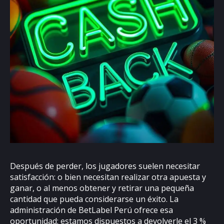
Después de perder, los jugadores suelen necesitar
satisfacción: o bien necesitan realizar otra apuesta y
ganar, o al menos obtener y retirar una pequeña
cantidad que pueda considerarse un éxito. La
administración de BetLabel Perú ofrece esa
oportunidad: estamos dispuestos a devolverle el 3 %