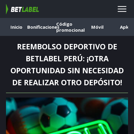
Código
Inicio
Bonificaciones
Móvil
Apk
promocional
REEMBOLSO DEPORTIVO DE
BETLABEL PERÚ: ¡OTRA
OPORTUNIDAD SIN NECESIDAD
DE REALIZAR OTRO DEPÓSITO!