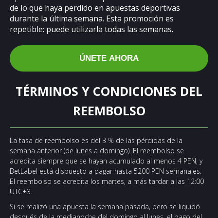
de lo que haya perdido en apuestas deportivas
durante la última semana. Esta promoción es
repetible: puede utilizarla todas las semanas.
ÚNETE AHORA
TÉRMINOS Y CONDICIONES DEL
REEMBOLSO
La tasa de reembolso es del 3 % de las pérdidas de la
semana anterior (de lunes a domingo). El reembolso se
acredita siempre que se hayan acumulado al menos 4 PEN, y
BetLabel está dispuesto a pagar hasta 5200 PEN semanales.
El reembolso se acredita los martes, a más tardar a las 12:00
UTC+3.
Si se realizó una apuesta la semana pasada, pero se liquidó
después de la medianoche del domingo al lunes, el pago del