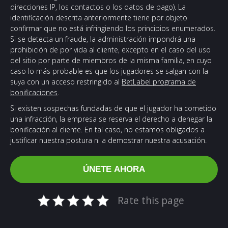
direcciones IP, los contactos o los datos de pago). La
identificación descrita anteriormente tiene por objeto
confirmar que no está infringiendo los principios enumerados.
Si se detecta un fraude, la administración impondrá una
prohibición de por vida al cliente, excepto en el caso del uso
del sitio por parte de miembros de la misma familia, en cuyo
caso lo más probable es que los jugadores se salgan con la
suya con un acceso restringido al
BetLabel programa de
bonificaciones
.
Si existen sospechas fundadas de que el jugador ha cometido
una infracción, la empresa se reserva el derecho a denegar la
bonificación al cliente. En tal caso, no estamos obligados a
justificar nuestra postura ni a demostrar nuestra acusación.
ÚNETE AHORA
Rate this page