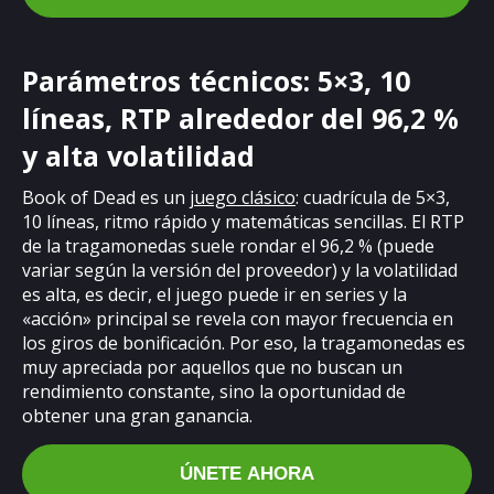
Parámetros técnicos: 5×3, 10
líneas, RTP alrededor del 96,2 %
y alta volatilidad
Book of Dead es un
juego clásico
: cuadrícula de 5×3,
10 líneas, ritmo rápido y matemáticas sencillas. El RTP
de la tragamonedas suele rondar el 96,2 % (puede
variar según la versión del proveedor) y la volatilidad
es alta, es decir, el juego puede ir en series y la
«acción» principal se revela con mayor frecuencia en
los giros de bonificación. Por eso, la tragamonedas es
muy apreciada por aquellos que no buscan un
rendimiento constante, sino la oportunidad de
obtener una gran ganancia.
ÚNETE AHORA