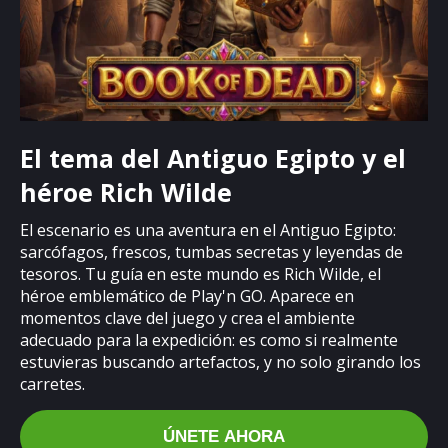
El tema del Antiguo Egipto y el
héroe Rich Wilde
El escenario es una aventura en el Antiguo Egipto:
sarcófagos, frescos, tumbas secretas y leyendas de
tesoros. Tu guía en este mundo es Rich Wilde, el
héroe emblemático de Play'n GO. Aparece en
momentos clave del juego y crea el ambiente
adecuado para la expedición: es como si realmente
estuvieras buscando artefactos, y no solo girando los
carretes.
ÚNETE AHORA