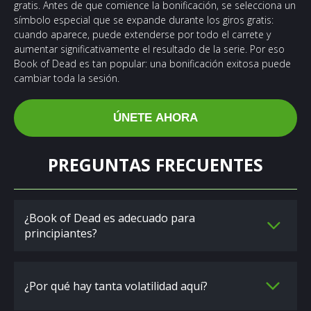
gratis. Antes de que comience la bonificación, se selecciona un
símbolo especial que se expande durante los giros gratis:
cuando aparece, puede extenderse por todo el carrete y
aumentar significativamente el resultado de la serie. Por eso
Book of Dead es tan popular: una bonificación exitosa puede
cambiar toda la sesión.
ÚNETE AHORA
PREGUNTAS FRECUENTES
¿Book of Dead es adecuado para
principiantes?
¿Por qué hay tanta volatilidad aquí?