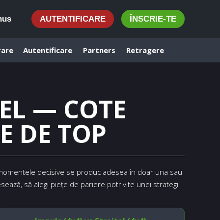
nus
AUTENTIFICARE
ÎNSCRIE-TE
rare
Autentificare
Partners
Retragere
BEL — COTE
E DE TOP
 iar momentele decisive se produc adesea în doar una sau
esează, să alegi piețe de pariere potrivite unei strategii