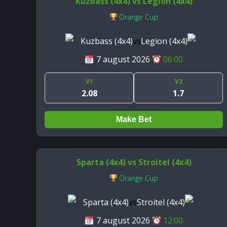
Kuzbass (4x4) vs Legion (4x4)
Orange Cup
Kuzbass (4x4)
vs
Legion (4x4)
7 august 2026
06:00
V1
V2
2.08
1.7
Make Bet
Sparta (4x4) vs Stroitel (4x4)
Orange Cup
Sparta (4x4)
vs
Stroitel (4x4)
7 august 2026
12:00