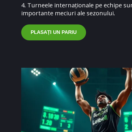
4. Turneele internaționale pe echipe su
importante meciuri ale sezonului.
PLASAȚI UN PARIU