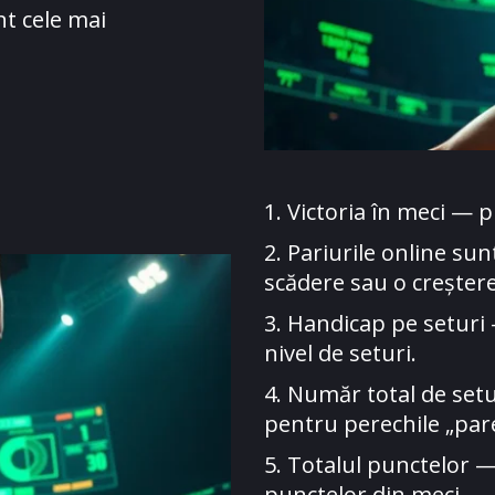
nt cele mai
1. Victoria în meci — p
2. Pariurile online sun
scădere sau o creșter
3. Handicap pe seturi
nivel de seturi.
4. Număr total de setur
pentru perechile „pare
5. Totalul punctelor —
punctelor din meci.