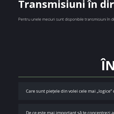
Transmisiuni în di
Pentru unele meciuri sunt disponibile transmisiuni în direc
Î
Care sunt piețele din volei cele mai „logice”
De ce este mai important să te concentrezi a