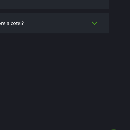
re a cotei?