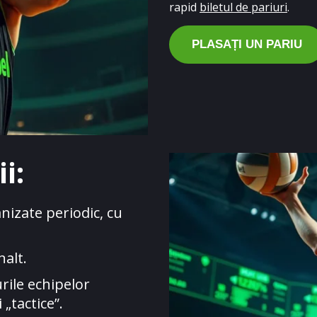
rapid
biletul de pariuri
.
PLASAȚI UN PARIU
i:
nizate periodic, cu
nalt.
rile echipelor
„tactice”.