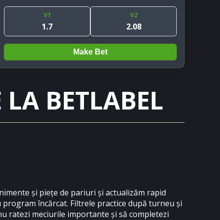
V1
V2
1.7
2.08
Make Bet
E LA BETLABEL
imente și piețe de pariuri și actualizăm rapid
u program încărcat. Filtrele practice după turneu și
nu ratezi meciurile importante și să completezi