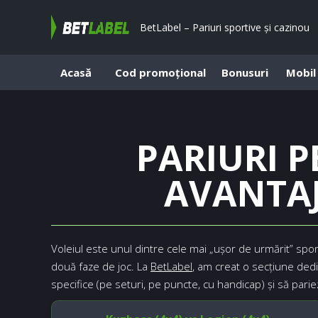
BetLabel – Pariuri sportive și cazinou
Acasă
Cod promoțional
Bonusuri
Mobil
PARIURI P
AVANTAJ
Voleiul este unul dintre cele mai „ușor de urmărit” spor
două faze de joc. La
BetLabel
, am creat o secțiune dedic
specifice (pe seturi, pe puncte, cu handicap) și să pariez