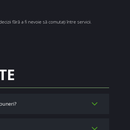
ecizii fără a fi nevoie să comutați între servicii.
TE
upuneri?