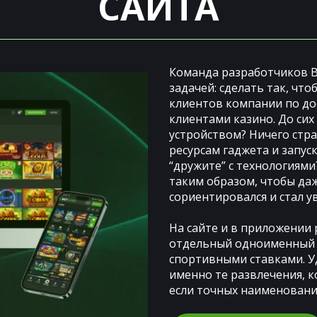
САЙТА
Команда разработчиков B
задачей: сделать так, ч
клиентов компании по до
клиентами казино. До си
устройством? Ничего стр
ресурсам гаджета и запус
“дружите” с технологиям
таким образом, чтобы да
сориентировался и стал 
На сайте и в приложении
отдельный одноименный р
спортивными ставками. У
именно те развлечения, 
если точных наименований