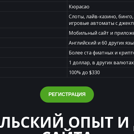
Кюрасао
Слоты, лайв-казино, бинго,
игровые автоматы с джек
Мобильный сайт и приложен
Английский и 60 других яз
Более ста фиатных и крип
1 доллар, в других валют
100% до $330
РЕГИСТРАЦИЯ
ЛЬСКИЙ ОПЫТ И 