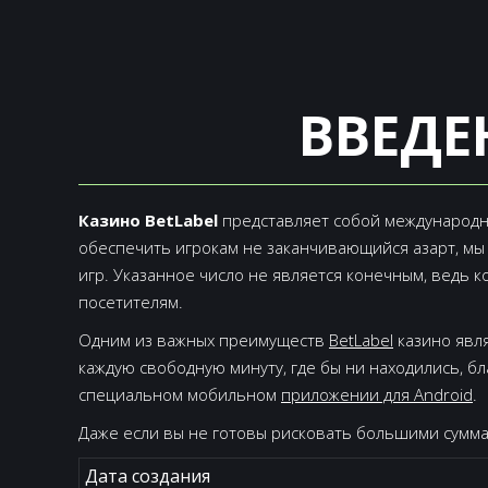
ВВЕДЕ
Казино BetLabel
представляет собой международн
обеспечить игрокам не заканчивающийся азарт, мы
игр. Указанное число не является конечным, ведь
посетителям.
Одним из важных преимуществ
BetLabel
казино явля
каждую свободную минуту, где бы ни находились, б
специальном мобильном
приложении для Android
.
Даже если вы не готовы рисковать большими сумма
Дата создания