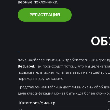
верные поклонники.
РЕГИСТРАЦИЯ
ОБ
Даже наиболее опытный и требовательный игрок вр
BetLabel
. Так происходит потому, что мы целенап
пользователь может испытать азарт на нашей площа
перехода в другое казино.
Представленная таблица дает лишь очень обобщенн
деле классификация может быть куда более сложно
Категория/фильтр
О