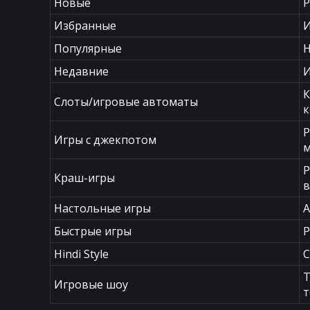
Новые
Р
Избранные
И
Популярные
Н
Недавние
И
К
Слоты/игровые автоматы
к
Р
Игры с джекпотом
Р
Краш-игры
в
Настольные игры
А
Быстрые игры
Р
Hindi Style
С
Т
Игровые шоу
т