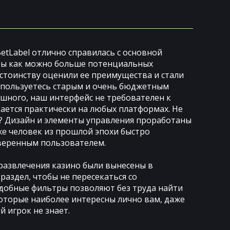
etLabel отлично справилась с основной
тобы как можно больше потенциальных
стоинству оценили ее преимущества и стали
х пользуетесь старым и очень бюджетным
ашного, наш интерфейс не требователен к
кается практически на любых платформах. Не
и? Дизайн и элементы управления проработаны
же человек из прошлой эпохи быстро
уверенным пользователем.
 развлечения казино были вынесены в
аздел, чтобы не пересекаться со
добные фильтры позволяют без труда найти
которые наиболее интересны лично вам, даже
 игрок не знает.