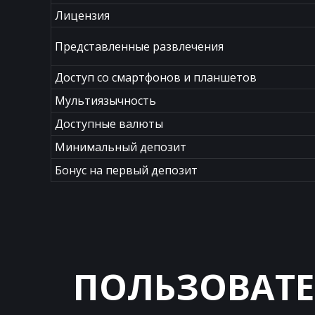
Лицензия
Представленные развлечения
Доступ со смартфонов и планшетов
Мультиязычность
Доступные валюты
Минимальный депозит
Бонус на первый депозит
ПОЛЬЗОВАТЕ