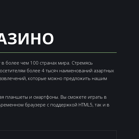
КАЗИНО
в более чем 100 странах мира. Стремясь
посетителям более 4 тысяч наименований азартных
 развлечений, которые можно предложить нашим
чая планшеты и смартфоны. Вы сможете играть в
временном браузере с поддержкой HTML5, так и в