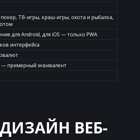
 покер, ТВ-игры, краш-игры, охота и рыбалка,
потом
ие для Android, для iOS — только PWA
ыков интерфейса
товалют
ах — примерный эквивалент
ДИЗАЙН ВЕБ-