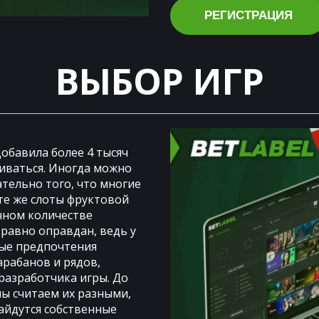
РЕГИСТРАЦИЯ
ВЫБОР ИГР
добавила более 4 тысяч
ливаться. Иногда можно
тельно того, что многие
 те же слоты фруктовой
чном количестве
 равно оправдан, ведь у
ные предпочтения
арабанов и рядов,
разработчика игры. До
мы считаем их разными,
айдутся собственные