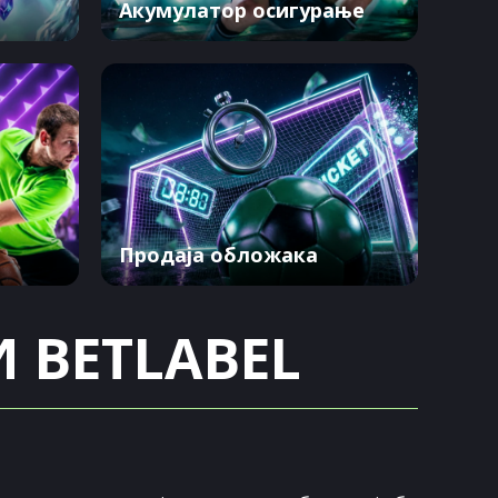
Акумулатор осигурање
Продаја обложака
 BETLABEL