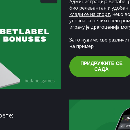
Администрација Betlabel р
био релевантан и удобан 
клади се на спорт
, неко в
упозна са целим спектром
играчу је драгоценија мо
Зато нудимо све различит
на пример:
ПРИДРУЖИТЕ СЕ
САДА
рете;