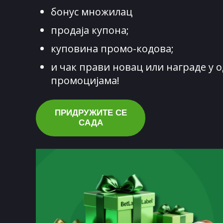
бонус множилац
продаја купона;
куповина промо-кодова;
и чак прави новац или награде у
промоцијама!
ПРИДРУЖИТЕ СЕ
САДА