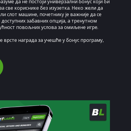
азуме да не постоји универзални бонус који би
за све кориснике без изузетка. Неко жели да
оли слот машине, почетнику је важније да се
 доступних забавних опција, а тренутном
гућност повољних услова за омиљене игре.
е врсте награда за учешће у бонус програму,