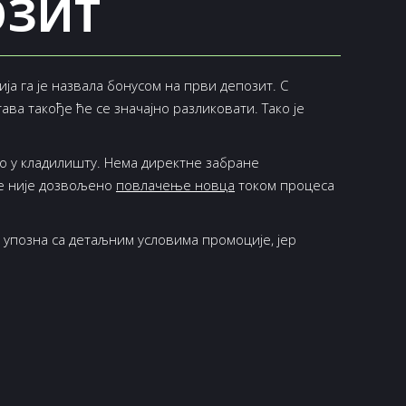
ОЗИТ
ја га је назвала бонусом на први депозит. С
а такође ће се значајно разликовати. Тако је
го у кладилишту. Нема директне забране
ђе није дозвољено
повлачење новца
током процеса
се упозна са детаљним условима промоције, јер