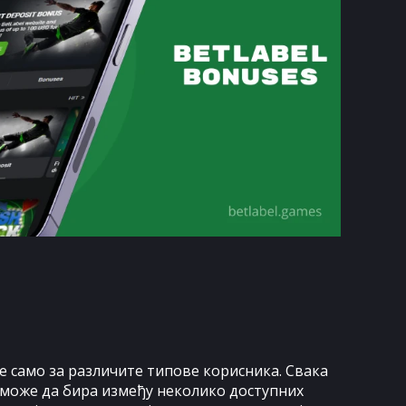
је само за различите типове корисника. Свака
 може да бира између неколико доступних