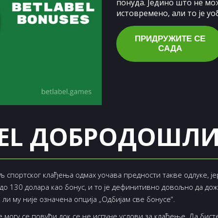
понуда. Једино што не мо
истовремено, али то је уо
ПРИДРУЖИТЕ СЕ
САДА
BEL ДОБРОДОШЛИ
љ спортског клађења одмах уочава предности такве одлуке, ј
 до 130 долара као бонус, и то је дефинитивно довољно да д
ли му није означена опција „Одбијам све бонусе“.
 могу се повући док се не испуне услови за клађење. Да бист