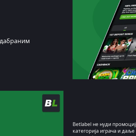
 одабраним
Betlabel не нуди промоци
категорија играча и даље