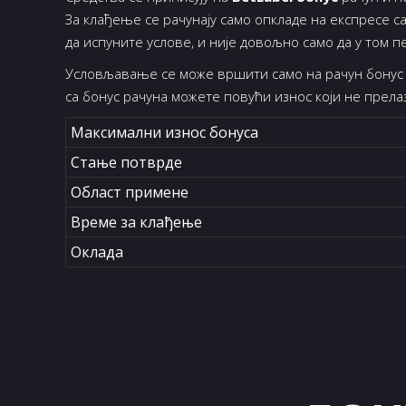
За клађење се рачунају само опкладе на експресе са
да испуните услове, и није довољно само да у том 
Условљавање се може вршити само на рачун бонус с
са бонус рачуна можете повући износ који не прела
Максимални износ бонуса
Стање потврде
Област примене
Време за клађење
Оклада