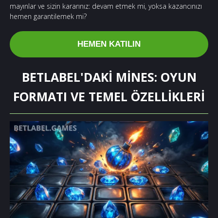
mayınlar ve sizin kararınız: devam etmek mi, yoksa kazancınızı
hemen garantilemek mi?
HEMEN KATILIN
BETLABEL'DAKI MINES: OYUN
FORMATI VE TEMEL ÖZELLIKLERI