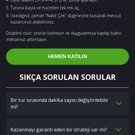
Turuna başla ve hücreleri tek tek aç.
İstediğiniz zaman “Nakit Çek” düğmesine basarak mevcut
kazancınızı alabilirsiniz.
Disiplinli olun: sınırlar belirleyin ve duygularınıza kapılıp bahis
miktarınızı artırmayın.
HEMEN KATILIN
SIKÇA SORULAN SORULAR
Bir tur sırasında dakika sayısı değiştirilebilir
mi?
Kazanmayı garanti eden bir strateji var mı?