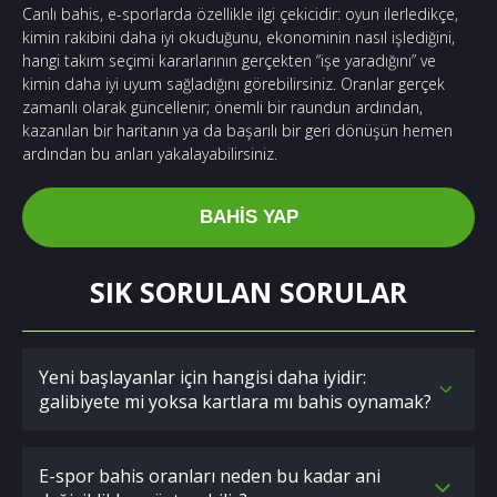
Canlı bahis, e-sporlarda özellikle ilgi çekicidir: oyun ilerledikçe,
kimin rakibini daha iyi okuduğunu, ekonominin nasıl işlediğini,
hangi takım seçimi kararlarının gerçekten “işe yaradığını” ve
kimin daha iyi uyum sağladığını görebilirsiniz. Oranlar gerçek
zamanlı olarak güncellenir; önemli bir raundun ardından,
kazanılan bir haritanın ya da başarılı bir geri dönüşün hemen
ardından bu anları yakalayabilirsiniz.
BAHIS YAP
SIK SORULAN SORULAR
Yeni başlayanlar için hangisi daha iyidir:
galibiyete mi yoksa kartlara mı bahis oynamak?
E-spor bahis oranları neden bu kadar ani