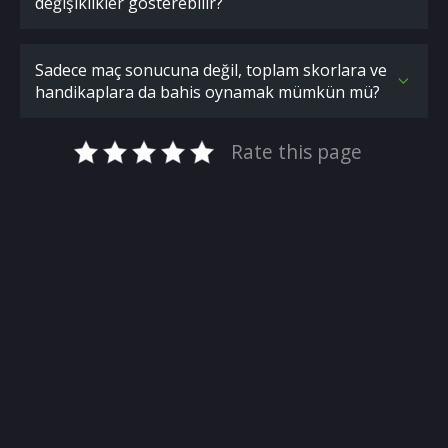
değişiklikler gösterebilir?
Sadece maç sonucuna değil, toplam skorlara ve
handikaplara da bahis oynamak mümkün mü?
Rate this page