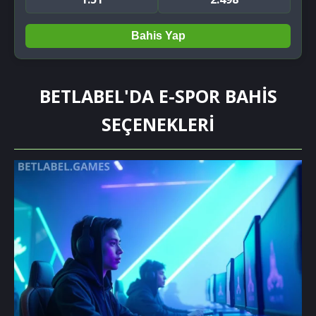
BETLABEL'DA E-SPOR BAHIS
SEÇENEKLERI