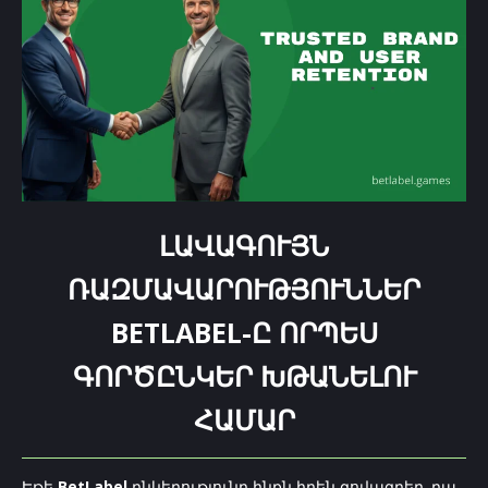
ԼԱՎԱԳՈՒՅՆ
ՌԱԶՄԱՎԱՐՈՒԹՅՈՒՆՆԵՐ
BETLABEL-Ը ՈՐՊԵՍ
ԳՈՐԾԸՆԿԵՐ ԽԹԱՆԵԼՈՒ
ՀԱՄԱՐ
Եթե
BetLabel
ընկերությունը ինքն իրեն գովազդեր, դա