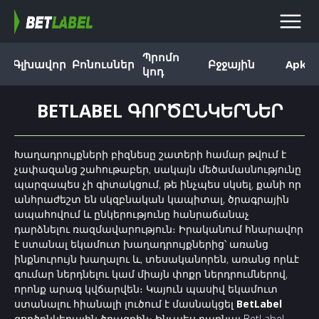
Պրոմո
Գլխավոր
Բոնուսներ
Բջջային
Apk
կոդ
BETLABEL ԳՈՐԾԸՆԿԵՐՆԵՐ
Խաղադրույքների բիզնեսը շատերի համար թվում է
չափազանց շահութաբեր, սակայն մեծամասնությունը
պարզապես չի գիտակցում, թե ինչպես սկսել, քանի որ
անհրաժեշտ են սկզբնական կապիտալ, ծրագրային
ապահովում և ընկերությունը հանրաճանաչ
դարձնելու ռազմավարություն։ Իրականում հնարավոր
է ստանալ եկամուտ խաղադրույքներից՝ առանց
ինքնուրույն խաղալու և, տեսականորեն, առանց որևէ
գումար ներդնելու կամ միայն փոքր ներդրումներով,
որոնք արագ կվճարվեն։ Կայուն պասիվ եկամուտ
ստանալու հիանալի լուծում է մասնակցել
BetLabel
գործընկերային ծրագրին։ Ինչպես դառնալ
BetLabel