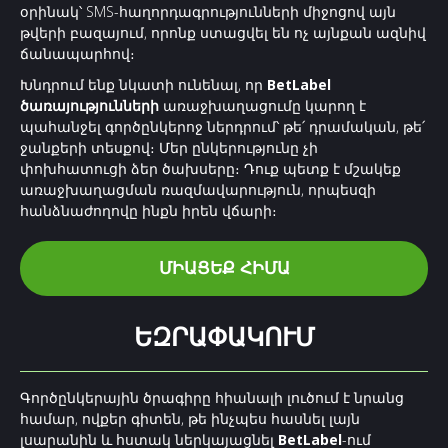
օրինակ՝ SMS-հաղորդագրությունների միջոցով այն
թվերի բազայում, որոնք ստացվել են ոչ այնքան ազնիվ
ճանապարհով։
Խնդրում ենք նկատի ունենալ, որ
BetLabel
ծառայությունների
առաջխաղացումը կարող է
պահանջել գործընկերոջ ներդրում՝ թե՛ դրամական, թե՛
ջանքերի տեսքով։ Մեր ընկերությունը չի
փոխհատուցի ձեր ծախսերը։ Դուք պետք է մշակեք
առաջխաղացման ռազմավարություն, որպեսզի
հանձնաժողովը ինքն իրեն վճարի։
ՄԻԱՑԵՔ ՀԻՄԱ
ԵԶՐԱՓԱԿՈՒՄ
Գործընկերային ծրագիրը հիանալի լուծում է նրանց
համար, ովքեր գիտեն, թե ինչպես հասնել լայն
լսարանին և հստակ ներկայացնել
BetLabel
-ում