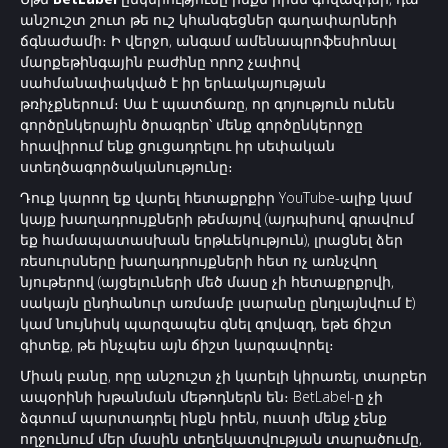
անշուշտ շուտ թե ուշ կհանգեցներ գաղափարների
ճգնաժամի։ Ի վերջո, անգամ ամենապրոֆեսիոնալ
մարքեթինգային բաժինը որոշ չափով
սահմանափակված է իր երևակայության
թռիչքներում։ Սա է պատճառը, որ գոյություն ունեն
գործընկերային ծրագրեր՝ մենք գործընկերոջը
հրավիրում ենք ցուցադրելու իր սեփական
ստեղծագործականությունը։
Դուք կարող եք վարել հետաքրքիր YouTube-ալիք կամ
կայք խաղադրույքների թեմայով (այդպիսով գրավում
եք համապատասխան երթևեկություն), լրացնել ձեր
ռեսուրսները խաղադրույքների հետ ոչ առնչվող
նյութերով (այցելուների մեծ մասը չի հետաքրքրվի,
սակայն ընդհանուր առմամբ լսարանը ընդլայնվում է)
կամ նույնիսկ պարզապես գնել գովազդ, եթե ճիշտ
գիտեք, թե ինչպես այն ճիշտ կարգավորել։
Միակ բանը, որը անշուշտ չի կարելի կիրառել, տարբեր
ապօրինի խթանման մեթոդներն են։ BetLabel-ը չի
ձգտում պարտադրել ինքն իրեն, ուստի մենք չենք
ողջունում մեր մասին տեղեկատվության տարածումը,