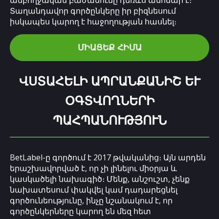
ամբողջական բաժանումը դեռևս անհնար է։
Տաղանդավոր գործընկերը իր բիզնեսում
իսկապես կարող է հաջողության հասնել։
ՄԻԱՑԵՔ ՀԻՄԱ
ՎՍՏԱՀԵԼԻ ԱՊՐԱՆՔԱՆԻՇ ԵՒ Օ
ԳՏՎՈՂՆԵՐԻ Պ
ԱՀՊԱՆՈՒԹՅՈՒՆ
BetLabel-ը գործում է 2017 թվականից։ Այն արդեն
երաշխավորված է, որ չի լինելու միօրյա և
կասկածելի նախագիծ։ Մենք, անշուշտ, չենք
նախատեսում փակվել կամ դադարեցնել
գործունեությունը, ինչը նշանակում է, որ
գործընկերները կարող են մեզ հետ