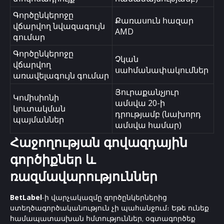
Գործընկերոջը
Քառասուն հազար
վճարվող նվազագույն
AMD
գումար
Գործընկերոջը
Չկան
վճարվող
սահմանափակումներ
առավելագույն գումար
Յուրաքանչյուր
Կոմիսիոնի
ամսվա 20-ի
կուտակման
դրությամբ (նախորդ
պայմաններ
ամսվա համար)
Հաջողության գովազդային
գործիքներ և
ռազմավարություններ
BetLabel
-ի վարչակազմը գործընկերներից
ստեղծագործականություն չի պահանջում։ Եթե ունեք
համապատասխան հմտություններ, օգտագործեք