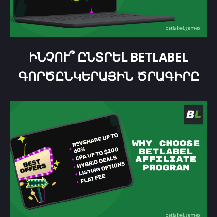
ԻՆՉՈՒ՞ ԸՆՏՐԵԼ BETLABEL
ԳՈՐԾԸՆԿԵՐԱՅԻՆ ԾՐԱԳԻՐԸ