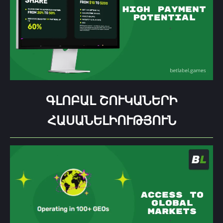
ԳԼՈԲԱԼ ՇՈՒԿԱՆԵՐԻ
ՀԱՍԱՆԵԼԻՈՒԹՅՈՒՆ