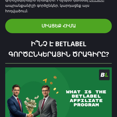
ապրանքանիշի գործընկեր, կարդացեք այս
հոդվածում։
ՄԻԱՑԵՔ ՀԻՄԱ
Ի՞ՆՉ Է BETLABEL
ԳՈՐԾԸՆԿԵՐԱՅԻՆ ԾՐԱԳԻՐԸ?