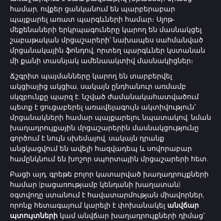
համար, ովքեր ցանկանում են պարբերաբար
պայքարել առատ պարգևների համար։ Սլոթ-
մեքենաների երկրպագուները կարող են մասնակցել
շաբաթական մրցաշարերի՝ նախապես սահմանված
մրցանակային ֆոնդով, որտեղ պարգևներ կստանան
մի քանի տասնյակ ամենաակտիվ մասնակիցներ։
Ճշգրիտ պայմանները կարող են տարբերվել
ակցիայից ակցիա, սակայն ընդհանուր առմամբ
սկզբունքը պարզ է. նշված ժամանակահատվածում
պետք է ցուցաբերել առավելագույն ակտիվություն՝
մրցանակների համար պայքարելու նպատակով. նման
խաղադրույքային մրցաշարերին մասնակցությունը
գործում է նույն սխեմայով, սակայն դրանք
անցկացվում են ավելի հազվադեպ և սովորաբար
համընկնում են խոշոր սպորտային մրցաշարերի հետ.
Բացի այդ, գրեթե բոլոր կատարված խաղադրույքների
համար (բացառությամբ կենդանի խաղատան)
օգտվողը ստանում է հավատարմության միավորներ,
որոնք հետագայում կարելի է փոխանակել
անվճար
պտույտների
կամ անվճար խաղադրույքների դիմաց՝