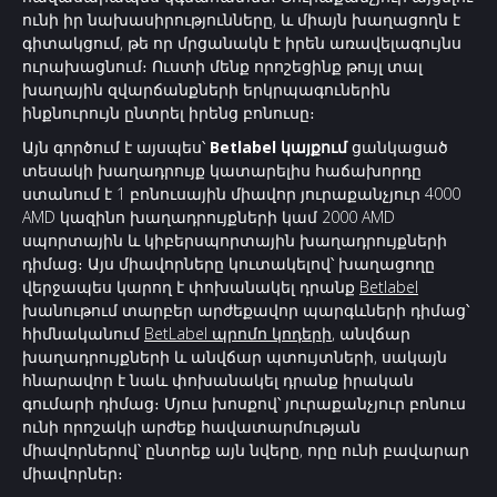
ունի իր նախասիրությունները, և միայն խաղացողն է
գիտակցում, թե որ մրցանակն է իրեն առավելագույնս
ուրախացնում։ Ուստի մենք որոշեցինք թույլ տալ
խաղային զվարճանքների երկրպագուներին
ինքնուրույն ընտրել իրենց բոնուսը։
Այն գործում է այսպես՝
Betlabel կայքում
ցանկացած
տեսակի խաղադրույք կատարելիս հաճախորդը
ստանում է 1 բոնուսային միավոր յուրաքանչյուր 4000
AMD կազինո խաղադրույքների կամ 2000 AMD
սպորտային և կիբերսպորտային խաղադրույքների
դիմաց։ Այս միավորները կուտակելով՝ խաղացողը
վերջապես կարող է փոխանակել դրանք
Betlabel
խանութում տարբեր արժեքավոր պարգևների դիմաց՝
հիմնականում
BetLabel պրոմո կոդերի
, անվճար
խաղադրույքների և անվճար պտույտների, սակայն
հնարավոր է նաև փոխանակել դրանք իրական
գումարի դիմաց։ Մյուս խոսքով՝ յուրաքանչյուր բոնուս
ունի որոշակի արժեք հավատարմության
միավորներով՝ ընտրեք այն նվերը, որը ունի բավարար
միավորներ։