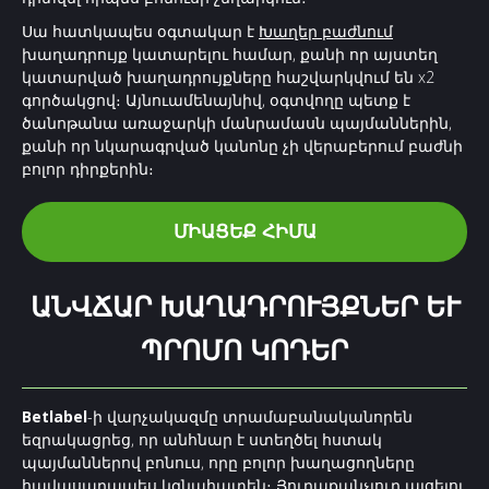
Սա հատկապես օգտակար է
Խաղեր բաժնում
խաղադրույք կատարելու համար, քանի որ այստեղ
կատարված խաղադրույքները հաշվարկվում են x2
գործակցով։ Այնուամենայնիվ, օգտվողը պետք է
ծանոթանա առաջարկի մանրամասն պայմաններին,
քանի որ նկարագրված կանոնը չի վերաբերում բաժնի
բոլոր դիրքերին։
ՄԻԱՑԵՔ ՀԻՄԱ
ԱՆՎՃԱՐ ԽԱՂԱԴՐՈՒՅՔՆԵՐ ԵՒ Պ
ՐՈՄՈ ԿՈԴԵՐ
Betlabel
-ի վարչակազմը տրամաբանականորեն
եզրակացրեց, որ անհնար է ստեղծել հստակ
պայմաններով բոնուս, որը բոլոր խաղացողները
հավասարապես կգնահատեն։ Յուրաքանչյուր այցելու