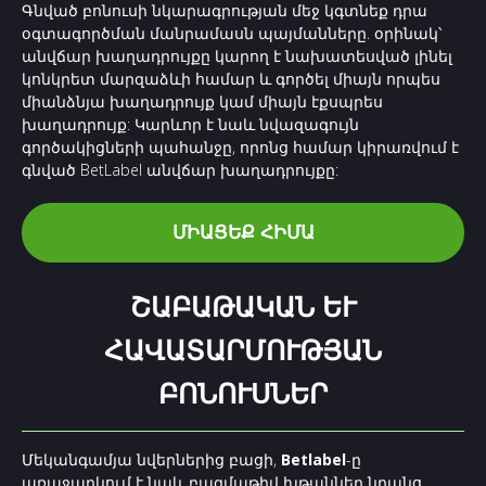
Գնված բոնուսի նկարագրության մեջ կգտնեք դրա
օգտագործման մանրամասն պայմանները. օրինակ՝
անվճար խաղադրույքը կարող է նախատեսված լինել
կոնկրետ մարզաձևի համար և գործել միայն որպես
միանձնյա խաղադրույք կամ միայն էքսպրես
խաղադրույք: Կարևոր է նաև նվազագույն
գործակիցների պահանջը, որոնց համար կիրառվում է
գնված BetLabel անվճար խաղադրույքը:
ՄԻԱՑԵՔ ՀԻՄԱ
ՇԱԲԱԹԱԿԱՆ ԵՒ Հ
ԱՎԱՏԱՐՄՈՒԹՅԱՆ Բ
ՈՆՈՒՍՆԵՐ
Մեկանգամյա նվերներից բացի,
Betlabel
-ը
առաջարկում է նաև բազմաթիվ խթաններ նրանց