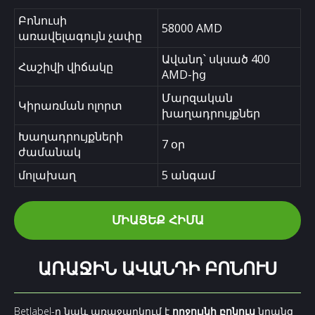
Բոնուսի
58000 AMD
առավելագույն չափը
Ավանդ՝ սկսած 400
Հաշիվի վիճակը
AMD-ից
Մարզական
Կիրառման ոլորտ
խաղադրույքներ
Խաղադրույքների
7 օր
ժամանակ
մոլախաղ
5 անգամ
ՄԻԱՑԵՔ ՀԻՄԱ
ԱՌԱՋԻՆ ԱՎԱՆԴԻ ԲՈՆՈՒՍ
Betlabel-ը նաև առաջարկում է
ողջույնի բոնուս
նրանց