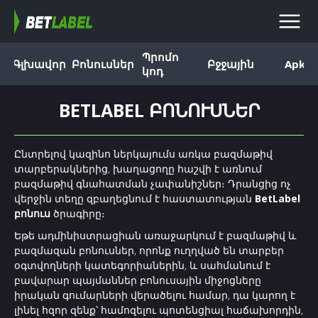
Պրոմո
Գլխավոր
Բոնուսներ
Բջջային
Apk
կոդ
BETLABEL ԲՈՆՈՒՍՆԵՐ
Ընտրելով կազինո ներկայումս առկա բազմաթիվ
տարբերակներից, խաղացողը հաշվի է առնում
բազմաթիվ գնահատման չափանիշներ։ Դրանցից ոչ
վերջին տեղը զբաղեցնում է հաստատության
BetLabel
բոնուս
ծրագիրը։
Եթե ադմինիստրացիան առաջարկում է բազմաթիվ և
բազմազան բոնուսներ, որոնք ուղղված են տարբեր
օգտվողների կատեգորիաներին, և սահմանում է
բավարար պայմաններ բոնուսային միջոցները
իրական գումարների վերածելու համար, դա կարող է
լինել հզոր զենք՝ համոզելու պոտենցիալ հաճախորդին,