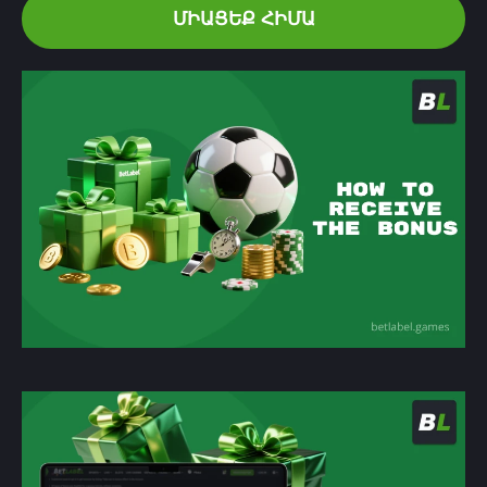
ՄԻԱՑԵՔ ՀԻՄԱ