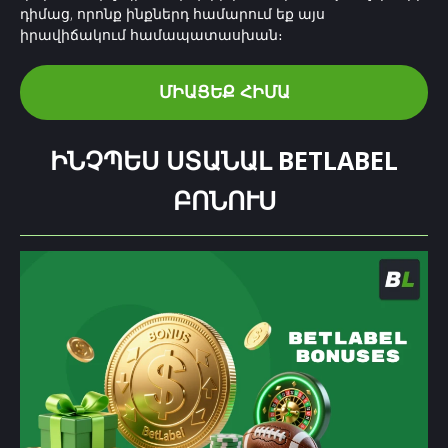
դիմաց, որոնք ինքներդ համարում եք այս
իրավիճակում համապատասխան։
ՄԻԱՑԵՔ ՀԻՄԱ
ԻՆՉՊԵՍ ՍՏԱՆԱԼ BETLABEL
ԲՈՆՈՒՍ