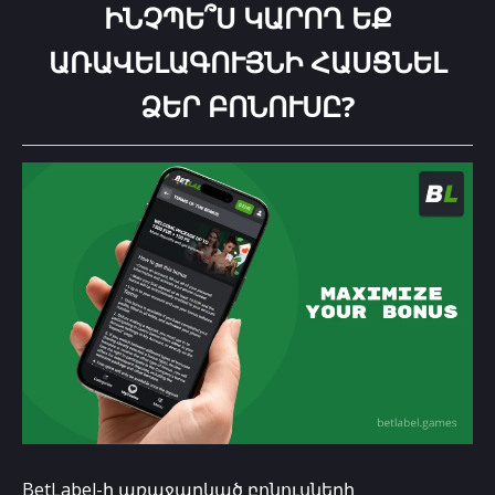
ԻՆՉՊԵ՞Ս ԿԱՐՈՂ ԵՔ
ԱՌԱՎԵԼԱԳՈՒՅՆԻ ՀԱՍՑՆԵԼ
ՁԵՐ ԲՈՆՈՒՍԸ?
BetLabel-ի առաջարկած բոնուսների