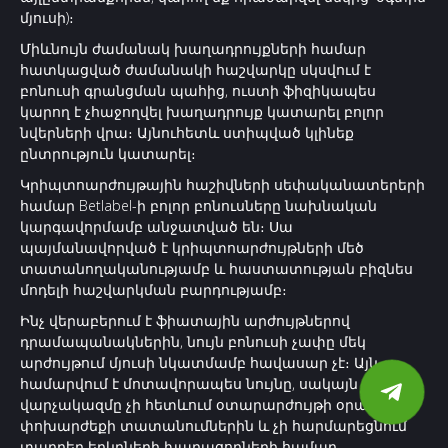
մյուսի)։
Միևնույն ժամանակ խաղադրույքների համար
հատկացված ժամանակի հաշվարկը սկսվում է
բոնուսի գրանցման պահից, ուստի ֆիզիկապես
կարող է չհաջողվել խաղադրույք կատարել բոլոր
նվերների վրա։ Այնուհետև ստիպված կլինեք
ընտրություն կատարել։
Կրիպտոարժույթային հաշիվների սեփականատերերի
համար Betlabel-ի բոլոր բոնուսները նախնական
կարգավորմամբ անջատված են։ Սա
պայմանավորված է կրիպտոարժույթների մեծ
տատանողականությամբ և հաստատության բիզնես
մոդելի հաշվարկման բարդությամբ։
Ինչ վերաբերում է ֆիատային արժույթներով
դրամապանակներին, նույն բոնուսի չափը մեկ
արժույթում մյուսի նկատմամբ հավասար չէ։ Այն
համարվում է մոտավորապես նույնը, սակայն
վարչակազմը չի հետևում օտարարժույթի օրական
փոխարժեքի տատանումներին և չի հարմարեցնում
տարբեր երկրների խաղացողների համար