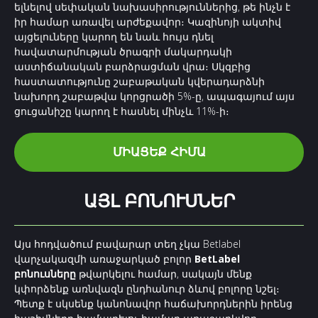
ելնելով սեփական նախասիրություններից, թե ինչն է
իր համար առավել արժեքավոր։ Կազինոյի ակտիվ
այցելուները կարող են նաև հույս դնել
հավատարմության ծրագրի մակարդակի
աստիճանական բարձրացման վրա։ Սկզբից
հաստատությունը շաբաթական կվերադարձնի
նախորդ շաբաթվա կորցրածի 5%-ը, ապագայում այս
ցուցանիշը կարող է հասնել մինչև 11%-ի։
ՄԻԱՑԵՔ ՀԻՄԱ
ԱՅԼ ԲՈՆՈՒՍՆԵՐ
Այս հոդվածում բավարար տեղ չկա Betlabel
վարչակազմի առաջարկած բոլոր
BetLabel
բոնուսները
թվարկելու համար, սակայն մենք
կփորձենք առնվազն ընդհանուր ձևով բոլորը նշել։
Պետք է սկսենք կանոնավոր հաճախորդներին իրենց