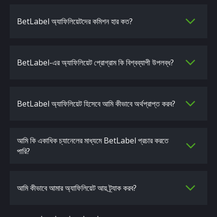
BetLabel অ্যাফিলিয়েটদের কমিশন হার কত?
BetLabel-এর অ্যাফিলিয়েট প্রোগ্রাম কি বিশ্বব্যাপী উপলব্ধ?
BetLabel অ্যাফিলিয়েট হিসেবে আমি কীভাবে অর্থপ্রাপ্ত করব?
আমি কি একাধিক চ্যানেলের মাধ্যমে BetLabel প্রচার করতে
পারি?
আমি কীভাবে আমার অ্যাফিলিয়েট আয় ট্র্যাক করব?