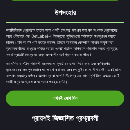
উপসংহার
অ্যাফিলিয়েট প্রোগ্রাম তাদের জন্য একটি চমৎকার সমাধান যারা বড় সংখ্যক শ্রোতাদের
কাছে পৌঁছাতে এবং BetLabel-এ নিবন্ধনের সুবিধাগুলো স্পষ্টভাবে উপস্থাপন করতে
জানেন। যদি আপনি এটি করতে জানেন, তাহলে আমাদের কোম্পানি আপনি আকৃষ্ট করা
ব্যবহারকারীদের মাধ্যমে অর্জিত আয়ের একটি শতাংশ আপনাকে পরিশোধ করতে প্রস্তুত,
অথবা প্রতিটি নিবন্ধনের জন্য এককালীন অর্থ প্রদান করতে পারে।
সহযোগিতার সঠিক শর্তাবলী অনেকগুলো ফ্যাক্টরের ওপর নির্ভর করে এবং ব্যক্তিগত
ম্যানেজারের সঙ্গে পৃথকভাবে আলোচনা করা হয়, তবে পেমেন্টে কোনো সীমা নেই। একইভাবে,
আপনার সম্ভাব্য দর্শকের আকার দ্বারা আপনি সীমাবদ্ধ নন, কারণ পৃথিবীতে এখনও কোটি
কোটি মানুষ আছেন যারা আমাদের গ্রাহক হননি।
এখনই যোগ দিন
প্রায়শই জিজ্ঞাসিত প্রশ্নাবলী