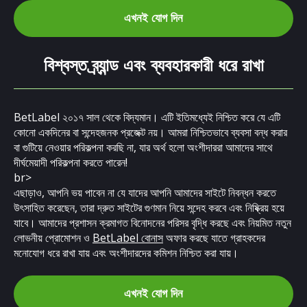
এখনই যোগ দিন
বিশ্বস্ত ব্র্যান্ড এবং ব্যবহারকারী ধরে রাখা
BetLabel ২০১৭ সাল থেকে বিদ্যমান। এটি ইতিমধ্যেই নিশ্চিত করে যে এটি
কোনো একদিনের বা সন্দেহজনক প্রজেক্ট নয়। আমরা নিশ্চিতভাবে ব্যবসা বন্ধ করার
বা গুটিয়ে নেওয়ার পরিকল্পনা করছি না, যার অর্থ হলো অংশীদাররা আমাদের সাথে
দীর্ঘমেয়াদী পরিকল্পনা করতে পারেন!
br>
এছাড়াও, আপনি ভয় পাবেন না যে যাদের আপনি আমাদের সাইটে নিবন্ধন করতে
উৎসাহিত করেছেন, তারা দ্রুত সাইটের গুণমান নিয়ে সন্দেহ করবে এবং নিষ্ক্রিয় হয়ে
যাবে। আমাদের প্রশাসন ক্রমাগত বিনোদনের পরিসর বৃদ্ধি করছে এবং নিয়মিত নতুন
লোভনীয় প্রোমোশন ও
BetLabel বোনাস
অফার করছে যাতে গ্রাহকদের
মনোযোগ ধরে রাখা যায় এবং অংশীদারদের কমিশন নিশ্চিত করা যায়।
এখনই যোগ দিন