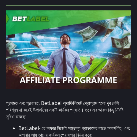
প্রথমত এবং প্রধানত, BetLabel অ্যাফিলিয়েট প্রোগ্রাম হলো খুব বেশি
পরিশ্রম না করেই উপার্জনের একটি কার্যকর পদ্ধতি। তবে এর আরও কিছু নির্দিষ্ট
সুবিধা রয়েছে:
BetLabel-এর অফার নিজেই সম্ভাব্য গ্রাহকদের কাছে আকর্ষণীয়, এবং
আপনার আয় তাদের কার্যকলাপের ওপর নির্ভর করে;