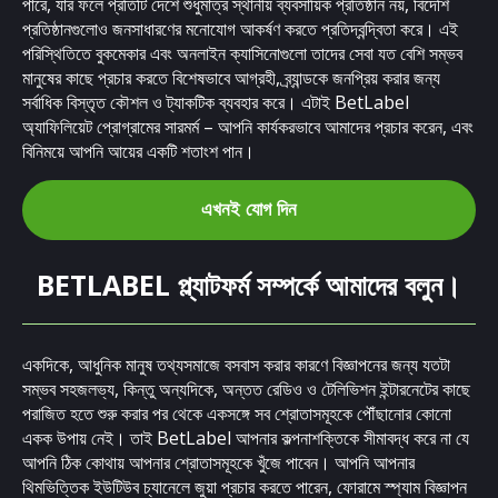
পারে, যার ফলে প্রতিটি দেশে শুধুমাত্র স্থানীয় ব্যবসায়িক প্রতিষ্ঠান নয়, বিদেশি
প্রতিষ্ঠানগুলোও জনসাধারণের মনোযোগ আকর্ষণ করতে প্রতিদ্বন্দ্বিতা করে। এই
পরিস্থিতিতে বুকমেকার এবং অনলাইন ক্যাসিনোগুলো তাদের সেবা যত বেশি সম্ভব
মানুষের কাছে প্রচার করতে বিশেষভাবে আগ্রহী, ব্র্যান্ডকে জনপ্রিয় করার জন্য
সর্বাধিক বিস্তৃত কৌশল ও ট্যাকটিক ব্যবহার করে। এটাই BetLabel
অ্যাফিলিয়েট প্রোগ্রামের সারমর্ম – আপনি কার্যকরভাবে আমাদের প্রচার করেন, এবং
বিনিময়ে আপনি আয়ের একটি শতাংশ পান।
এখনই যোগ দিন
BETLABEL প্ল্যাটফর্ম সম্পর্কে আমাদের বলুন।
একদিকে, আধুনিক মানুষ তথ্যসমাজে বসবাস করার কারণে বিজ্ঞাপনের জন্য যতটা
সম্ভব সহজলভ্য, কিন্তু অন্যদিকে, অন্তত রেডিও ও টেলিভিশন ইন্টারনেটের কাছে
পরাজিত হতে শুরু করার পর থেকে একসঙ্গে সব শ্রোতাসমূহকে পৌঁছানোর কোনো
একক উপায় নেই। তাই BetLabel আপনার কল্পনাশক্তিকে সীমাবদ্ধ করে না যে
আপনি ঠিক কোথায় আপনার শ্রোতাসমূহকে খুঁজে পাবেন। আপনি আপনার
থিমভিত্তিক ইউটিউব চ্যানেলে জুয়া প্রচার করতে পারেন, ফোরামে স্প্যাম বিজ্ঞাপন