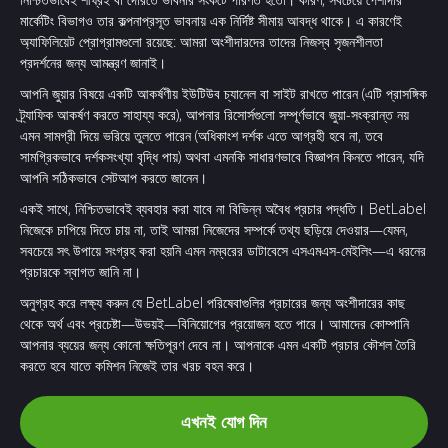
মার্কেটিং বিভাগও তার কল্পনাপ্রসূত ভাবনায় এক নির্দিষ্ট সীমায় আবদ্ধ থাকে। এ কারণেই
অ্যাফিলিয়েট প্রোগ্রামগুলো রয়েছে: আমরা অংশীদারদের তাদের নিজস্ব সৃজনশীলতা
প্রদর্শনের জন্য আমন্ত্রণ জানাই।
আপনি জুয়ার বিষয়ে একটি আকর্ষণীয় ইউটিউব চ্যানেল বা সাইট রাখতে পারেন (এটি প্রাসঙ্গিক
ট্র্যাফিক আকর্ষণ করতে সাহায্য করে), আপনার রিসোর্সগুলো সম্পূর্ণভাবে জুয়া-সংক্রান্ত নয়
এমন সামগ্রী দিয়ে ভরিয়ে তুলতে পারেন (অধিকাংশ দর্শক এতে আগ্রহী হবে না, তবে
সামগ্রিকভাবে দর্শকসংখ্যা বৃদ্ধি পায়) অথবা এমনকি সাধারণভাবে বিজ্ঞাপন কিনতে পারেন, যদি
আপনি সঠিকভাবে সেটআপ করতে জানেন।
একই সাথে, নিশ্চিতভাবেই ব্যবহার করা যাবে না বিভিন্ন অবৈধ প্রচার পদ্ধতি। BetLabel
নিজেকে চাপিয়ে দিতে চায় না, তাই আমরা নিজেদের সম্পর্কে তথ্য ছড়িয়ে দেওয়ার—যেমন,
সবচেয়ে সৎ উপায়ে সংগ্রহ করা হয়নি এমন নম্বরের ডাটাবেসে এসএমএস-মেইলিং—এ ধরনের
প্রচারকে স্বাগত জানি না।
অনুগ্রহ করে লক্ষ্য করুন যে BetLabel পরিষেবাগুলির প্রচারের জন্য অংশীদারের কাছ
থেকে অর্থ এবং প্রচেষ্টা—উভয়ই—বিনিয়োগের প্রয়োজন হতে পারে। আমাদের কোম্পানি
আপনার ব্যয়ের জন্য কোনো ক্ষতিপূরণ দেবে না। আপনাকে এমন একটি প্রচার কৌশল তৈরি
করতে হবে যাতে কমিশন নিজেই তার খরচ বহন করে।
এখনই যোগ দিন