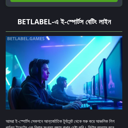
BETLABEL-এ ই-স্পোর্টস বেটিং লাইন
আমরা ই-স্পোর্টস সেকশনে আন্তর্জাতিক টুর্নামেন্ট থেকে শুরু করে আঞ্চলিক লিগ
পর্যন্ত ইভেন্টের এক বিশাল সংগ্রহ বজায় রাখার চেষ্টা করি। ফিল্টার ব্যবহার করে