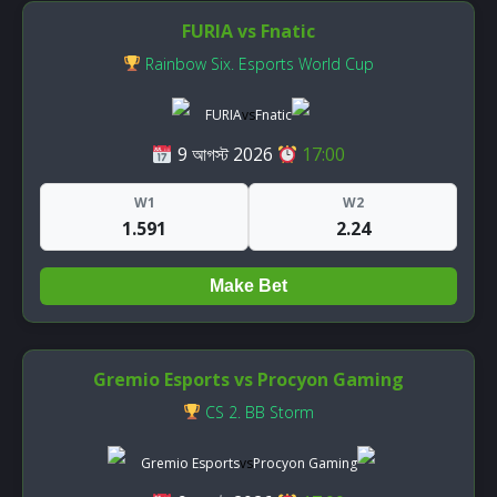
FURIA vs Fnatic
Rainbow Six. Esports World Cup
FURIA
vs
Fnatic
9 আগস্ট 2026
17:00
W1
W2
1.591
2.24
Make Bet
Gremio Esports vs Procyon Gaming
CS 2. BB Storm
Gremio Esports
vs
Procyon Gaming