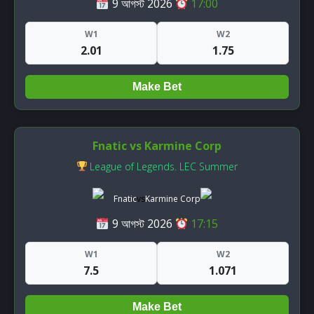
9 আগস্ট 2026
17:00
W1
W2
2.01
1.75
Make Bet
Fnatic vs Karmine Corp
League of Legends. LEC Summer
Fnatic
vs
Karmine Corp
9 আগস্ট 2026
17:15
W1
W2
7.5
1.071
Make Bet