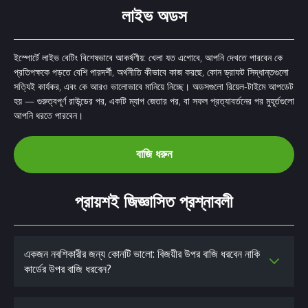
লাইভ অডস
ইস্পোর্টে লাইভ বেটিং বিশেষভাবে আকর্ষণীয়: খেলা যত এগোবে, আপনি দেখতে পারবেন কে
প্রতিপক্ষকে পড়তে বেশি পারদর্শী, অর্থনীতি কীভাবে কাজ করছে, কোন ড্রাফট সিদ্ধান্তগুলো
সত্যিই কার্যকর, এবং কে আরও ভালোভাবে মানিয়ে নিচ্ছে। অডসগুলো রিয়েল-টাইমে আপডেট
হয় — গুরুত্বপূর্ণ রাউন্ডের পর, একটি ম্যাপ জেতার পর, বা সফল প্রত্যাবর্তনের পর মুহূর্তগুলো
আপনি ধরতে পারবেন।
বাজি ধরুন
প্রায়শই জিজ্ঞাসিত প্রশ্নাবলী
একজন নবশিকারীর জন্য কোনটি ভালো: বিজয়ীর উপর বাজি ধরবেন নাকি
কার্ডের উপর বাজি ধরবেন?