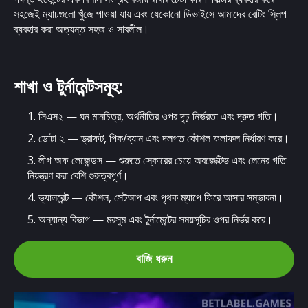
সহজেই ম্যাচগুলো খুঁজে পাওয়া যায় এবং যেকোনো ডিভাইসে আমাদের
বেটিং স্লিপ
ব্যবহার করা অত্যন্ত সহজ ও সাবলীল।
শাখা ও টুর্নামেন্টসমূহ:
1. সিএস২ — ঘন মানচিত্র, অর্থনীতির ওপর দৃঢ় নির্ভরতা এবং দ্রুত গতি।
2. ডোটা ২ — ড্রাফট, পিক/ব্যান এবং দলগত কৌশল ফলাফল নির্ধারণ করে।
3. লীগ অফ লেজেন্ডস — শুরুতে স্কোরের চেয়ে অবজেক্টিভ এবং লেনের গতি
নিয়ন্ত্রণ করা বেশি গুরুত্বপূর্ণ।
4. ভ্যালরেন্ট — কৌশল, সেটআপ এবং পৃথক ম্যাপে ফিরে আসার সম্ভাবনা।
5. অন্যান্য বিভাগ — মরসুম এবং টুর্নামেন্টের সময়সূচির ওপর নির্ভর করে।
বাজি ধরুন