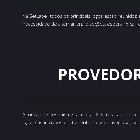
Na BetLabel, todos os principais jogos estão reunido
necessidade de alternar entre seções, esperar o carr
PROVEDOR
A função de pesquisa é simples. Os filtros não são c
jogos são iniciados diretamente no seu navegador, 