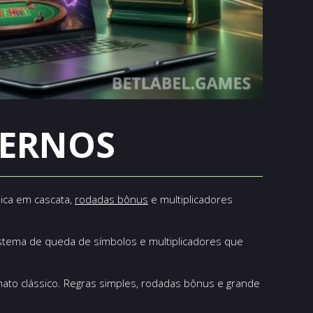
DERNOS
ica em cascata,
rodadas bônus
e multiplicadores
stema de queda de símbolos e multiplicadores que
mato clássico. Regras simples, rodadas bônus e grande