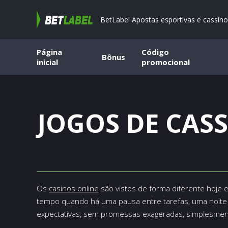
BetLabel Apostas esportivas e cassino
Página
Código
Bônus
inicial
promocional
JOGOS DE CASS
Os
casinos online
são vistos de forma diferente hoje 
tempo quando há uma pausa entre tarefas, uma noite 
expectativas, sem promessas exageradas, simplesme