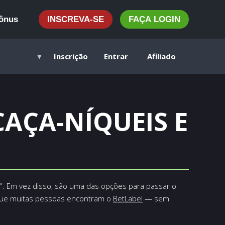
ônus
INSCREVA-SE
FAÇA LOGIN
Inscrição
Entrar
Afiliado
CAÇA-NÍQUEIS E
l”. Em vez disso, são uma das opções para passar o
 que muitas pessoas encontram o
BetLabel
— sem