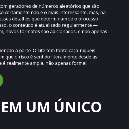
com geradores de números aleatórios que são
sso certamente não é o mais interessante, mas, na
esses detalhes que determinam se o processo
disso, o conteúdo é atualizado regularmente —
m, novos formatos são adicionados, e não apenas
enção à parte. O site tem tanto caça-níqueis
m que o risco é sentido literalmente desde as
ha é realmente ampla, não apenas formal.
 EM UM ÚNICO