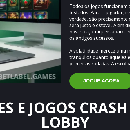
Todos os jogos funcionam 
testados. Para o jogador, i
verdade, são precisamente 
será justo e estável. Além 
novos caça-níqueis aparece
os antigos sucessos.
A volatilidade merece uma m
tranquilos quanto aqueles e
primeiras rodadas. A escol
JOGUE AGORA
ES E JOGOS CRASH
LOBBY