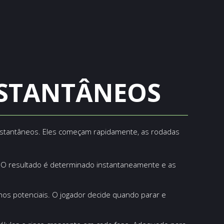
NSTANTÂNEOS
instantâneos. Eles começam rapidamente, as rodadas
. O resultado é determinado instantaneamente e as
s potenciais. O jogador decide quando parar e