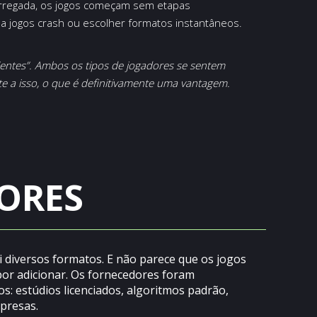
carregada, os jogos começam sem etapas
 a jogos crash ou escolher formatos instantâneos.
ientes”. Ambos os tipos de jogadores se sentem
te a isso, o que é definitivamente uma vantagem.
ORES
i diversos formatos. E não parece que os jogos
or adicionar. Os fornecedores foram
: estúdios licenciados, algoritmos padrão,
presas.