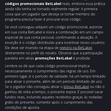
códigos promocionais BetLabel
reais, embora essa prática
ainda não tenha se tornado realmente regular. A primeira
coisa que um jogador que deseja se tornar membro do
programa precisa fazer é procurar esse código.
Se você conseguiu adquirir um código promocional, autorize
em sua conta BetLabel e insira a combinação em um campo
especial de sua conta pessoal, confirmando a ativação. A
exceção é o código distribuído para incentivar novos usuários.
Ele deve ser inserido na etapa de
registro na BetLabel
,
diretamente no perfil do novato. Observe que a participação
paralela em várias
promoções BetLabel
é proibida.
Lembre-se de que cada código promocional implica
necessariamente o cumprimento das regras de uso. Em
primeiro lugar, é o período de validade: há um tempo limitado
para ativar o presente, além de um período limitado de uso.
Se o jogador não conseguiu ativar o
bônus BetLabel
ou não o
ganhou de volta a tempo, o presente expira. É possível sacar
fundos reais, incluindo aqueles recebidos graças às rodadas
grátis do presente, somente após o cumprimento das
condições de aposta.