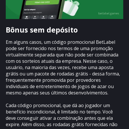
Bônus sem depósito
Em alguns casos, um código promocional BetLabel
pode ser fornecido nos termos de uma promoção
virtualmente separada que não pode ser combinada
com os sorteios atuais da empresa. Nesse caso, o
usuário, na maioria das vezes, recebe uma aposta
grátis ou um pacote de rodadas grátis - dessa forma,
frequentemente promovida por provedores
individuais de entretenimento de jogos de azar ou
mesmo apenas seus últimos desenvolvimentos.
Cada código promocional, que dá ao jogador um
benefício incondicional, é limitado no tempo. Você
deve conseguir ativar a combinação antes que ela
expire. Além disso, as rodadas grátis fornecidas não