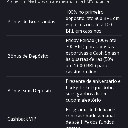
iPhone, um Macbook ou até mesmo uma BMW novinha!
100% no primeiro
depósito: até 800 BRL em
Bônus de Boas-vindas
esportes ou até 2.100
BRL em cassinos
Friday Reload (100% até
700 BRL) para
apostas
esportivas
e Cash Splash
Bônus de Depósito
às quartas-feiras (50%
até 1.600 BRL) para
cassino online
Presente de aniversário e
Lucky Ticket que dobra
Bônus Sem Depósito
seus ganhos de um
cupom aleatório
Programa de fidelidade
com cashback semanal
Cashback VIP
de até 11% dos fundos