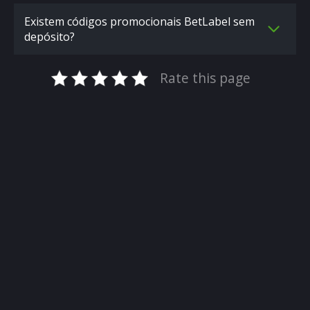
Existem códigos promocionais BetLabel sem
depósito?
Rate this page