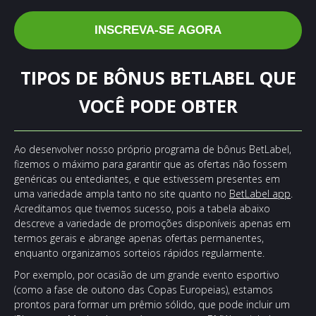
INSCREVA-SE AGORA
TIPOS DE BÔNUS BETLABEL QUE
VOCÊ PODE OBTER
Ao desenvolver nosso próprio programa de bônus BetLabel,
fizemos o máximo para garantir que as ofertas não fossem
genéricas ou entediantes, e que estivessem presentes em
uma variedade ampla tanto no site quanto no
BetLabel app
.
Acreditamos que tivemos sucesso, pois a tabela abaixo
descreve a variedade de promoções disponíveis apenas em
termos gerais e abrange apenas ofertas permanentes,
enquanto organizamos sorteios rápidos regularmente.
Por exemplo, por ocasião de um grande evento esportivo
(como a fase de outono das Copas Europeias), estamos
prontos para formar um prêmio sólido, que pode incluir um