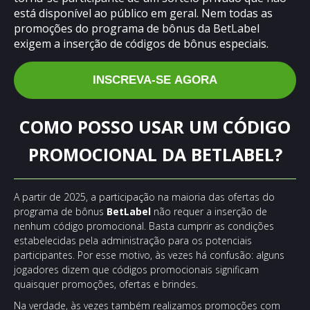
está disponível ao público em geral. Nem todas as
promoções do programa de bônus da BetLabel
exigem a inserção de códigos de bônus especiais.
INSCREVA-SE AGORA
COMO POSSO USAR UM CÓDIGO
PROMOCIONAL DA BETLABEL?
A partir de 2025, a participação na maioria das ofertas do
programa de bônus
BetLabel
não requer a inserção de
nenhum código promocional. Basta cumprir as condições
estabelecidas pela administração para os potenciais
participantes. Por esse motivo, às vezes há confusão: alguns
jogadores dizem que códigos promocionais significam
quaisquer promoções, ofertas e brindes.
Na verdade, às vezes também realizamos promoções com