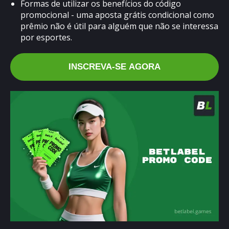
Formas de utilizar os benefícios do código
promocional - uma aposta grátis condicional como
prêmio não é útil para alguém que não se interessa
por esportes.
INSCREVA-SE AGORA