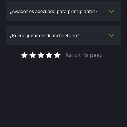
¿Aviador es adecuado para principiantes?
¿Puedo jugar desde mi teléfono?
Rate this page