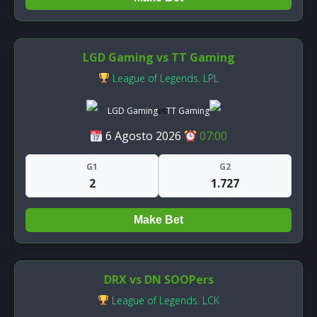
LGD Gaming vs TT Gaming
League of Legends. LPL
LGD Gaming
vs
TT Gaming
6 Agosto 2026
07:00
G1
G2
2
1.727
Make Bet
DRX vs DN SOOPers
League of Legends. LCK