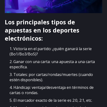
Los principales tipos de
apuestas en los deportes
electrónicos:
1. Victoria en el partido: ¿quién ganará la serie
(Bo1/Bo3/Bo5)?
2. Ganar con una carta: una apuesta a una carta
específica.
3. Totales: por cartas/rondas/muertes (cuando
estén disponibles).
4. Hándicap: ventaja/desventaja en términos de
cartas o rondas.
5. El marcador exacto de la serie es 2:0, 2:1, etc.