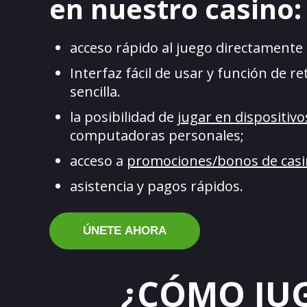
en nuestro casino:
acceso rápido al juego directamente
Interfaz fácil de usar y función de re
sencilla.
la posibilidad de
jugar en dispositivo
computadoras personales;
acceso a
promociones/bonos de cas
asistencia y pagos rápidos.
ÚNETE AHORA
¿CÓMO JUG