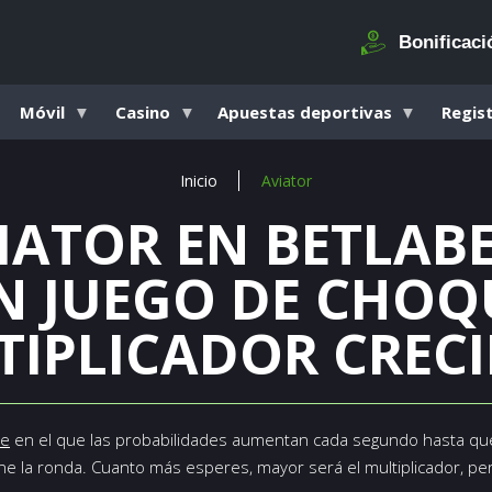
Bonificaci
Móvil
Casino
Apuestas deportivas
Regis
Inicio
Aviator
VIATOR EN BETLAB
N JUEGO DE CHO
TIPLICADOR CRECI
ue
en el que las probabilidades aumentan cada segundo hasta que el
e la ronda. Cuanto más esperes, mayor será el multiplicador, pe