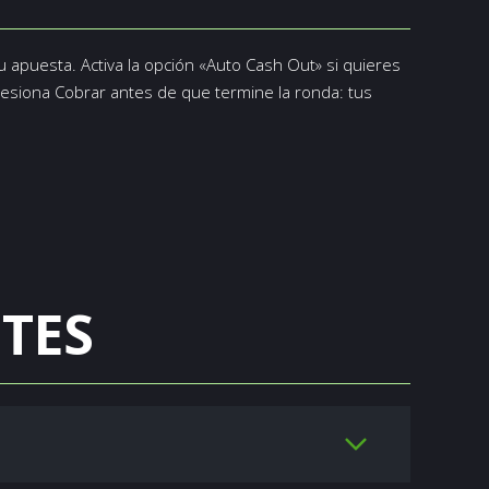
tu apuesta. Activa la opción «Auto Cash Out» si quieres
resiona Cobrar antes de que termine la ronda: tus
TES