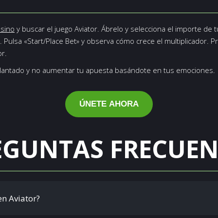
asino
y buscar el juego Aviator. Ábrelo y selecciona el importe de 
 Pulsa «Start/Place Bet» y observa cómo crece el multiplicador. P
or.
delantado y no aumentar tu apuesta basándote en tus emociones.
ÚNETE AHORA
EGUNTAS FRECUEN
en Aviator?