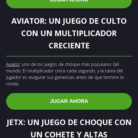
AVIATOR: UN JUEGO DE CULTO
CON UN MULTIPLICADOR
CRECIENTE
Aviator
: uno de los juegos de choque más populares del
mundo. El multiplicador crece cada segundo, y la tarea del
jugador es asegurar sus ganancias antes de que termine la
ronda.
JUGAR AHORA
JETX: UN JUEGO DE CHOQUE CON
UN COHETE Y ALTAS