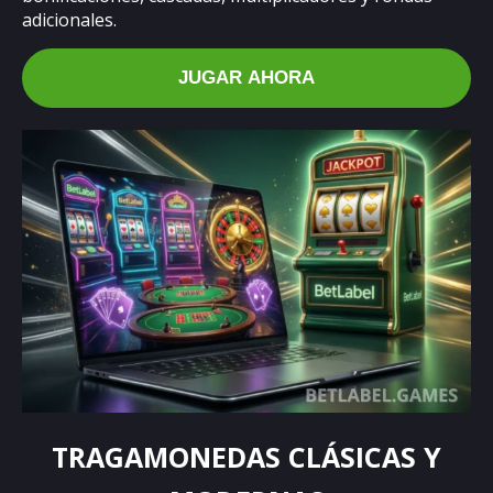
adicionales.
JUGAR AHORA
TRAGAMONEDAS CLÁSICAS Y