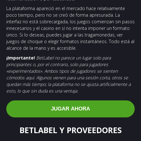
La plataforma apareció en el mercado hace relativamente
poco tiempo, pero no se creó de forma apresurada. La
interfaz no está sobrecargada, los juegos comienzan sin pasos
innecesarios y el casino en sí no intenta imponer un formato
único. Si lo deseas, puedes jugar a las tragamonedas, ver
juegos de choque o elegir formatos instantáneos. Todo está al
alcance de la mano y es accesible.
¡Importante!
BetLabel no parece un lugar solo para
principiantes o, por el contrario, solo para jugadores
«experimentados». Ambos tipos de jugadores se sienten
cómodos aquí. Algunos vienen para una sesión corta, otros se
quedan más tiempo; la plataforma no se ajusta artificialmente a
esto, lo que sin duda es una ventaja.
JUGAR AHORA
BETLABEL Y PROVEEDORES