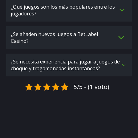
¿Qué juegos son los más populares entre los
jugadores?
¿Se añaden nuevos juegos a BetLabel
Casino?
¿Se necesita experiencia para jugar a juegos de
choque y tragamonedas instantáneas?
5/5 - (1 voto)